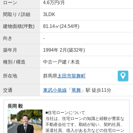
ローン
4.6万円/月
間取り / 詳細
3LDK
建物面積(坪数)
81.14㎡(24.54坪)
向き
-
築年月
1994年 2月(築32年)
種別 / 構造
中古一戸建 / 木造
所在地
群馬県
太田市
龍舞町
交通
東武小泉線
「
竜舞
」駅 徒歩11分
長岡 毅
■住宅ローンについて
当社は、住宅ローンの知識と経験が豊富な
不動産会社です。勤続が短い、契約社員、
派遣社員、借入がある方などの住宅ローン