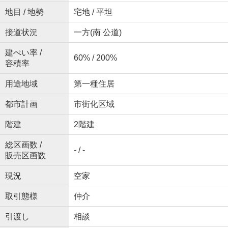
地目 / 地勢
宅地 / 平坦
接道状況
一方(南 公道)
建ぺい率 /
60% / 200%
容積率
用途地域
第一種住居
都市計画
市街化区域
階建
2階建
総区画数 /
- / -
販売区画数
現況
空家
取引態様
仲介
引渡し
相談