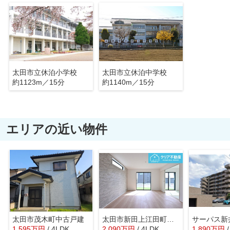
太田市立休泊小学校
太田市立休泊中学校
約1123m／15分
約1140m／15分
エリアの近い物件
太田市茂木町中古戸建
太田市新田上江田町 GRAFARE
1,595
万
円
/ 4LDK
2,090
万
円
/ 4LDK
1,890
万
円