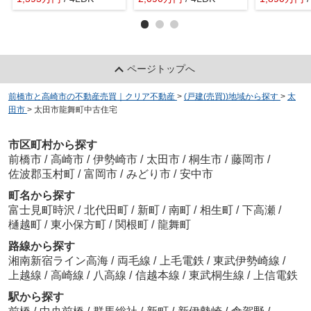
ページトップへ
前橋市と高崎市の不動産売買｜クリア不動産
>
(戸建(売買))地域から探す
>
太
田市
>
太田市龍舞町中古住宅
市区町村から探す
前橋市
/
高崎市
/
伊勢崎市
/
太田市
/
桐生市
/
藤岡市
/
佐波郡玉村町
/
富岡市
/
みどり市
/
安中市
町名から探す
富士見町時沢
/
北代田町
/
新町
/
南町
/
相生町
/
下高瀬
/
樋越町
/
東小保方町
/
関根町
/
龍舞町
路線から探す
湘南新宿ライン高海
/
両毛線
/
上毛電鉄
/
東武伊勢崎線
/
上越線
/
高崎線
/
八高線
/
信越本線
/
東武桐生線
/
上信電鉄
駅から探す