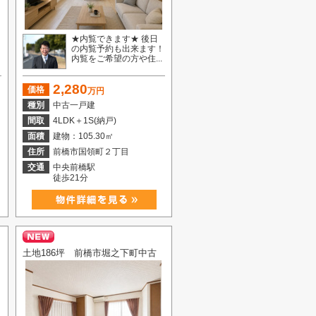
★内覧できます★ 後日
ー
の内覧予約も出来ます！
内覧をご希望の方や住...
2,280
価格
万円
種別
中古一戸建
間取
4LDK＋1S(納戸)
面積
建物：105.30㎡
住所
前橋市国領町２丁目
交通
中央前橋駅
徒歩21分
土地186坪 前橋市堀之下町中古