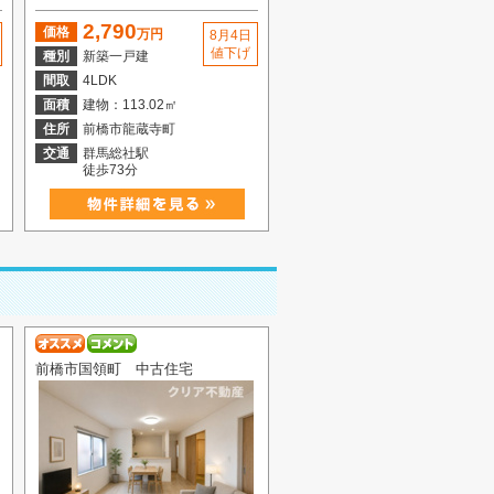
2,790
価格
万円
8月4日
値下げ
種別
新築一戸建
間取
4LDK
面積
建物：113.02㎡
住所
前橋市龍蔵寺町
交通
群馬総社駅
徒歩73分
前橋市国領町 中古住宅