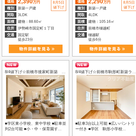
2,390
2,290
価格
価格
万円
万円
8月5日
8月5日
値下げ
値下げ
種別
新築一戸建
種別
新築一戸建
間取
3LDK
間取
4LDK
面積
建物：88.60㎡
面積
建物：105.16㎡
住所
伊勢崎市国定町１丁目
住所
前橋市樋越町
交通
国定駅
交通
樋越駅
徒歩23分
徒歩6分
8/4値下げ☆前橋市後家町新築 角地・全室南向き！
8/4値下げ☆前橋市駒形町新築ラスト1棟！全室南向き4LDK
■学区東小学校、東中学校 ■駐車並
■駐車3台以上可能 ■広いパントリ
列2台可能 ■小・中・保育園す...
ー付き ■学区 駒形小学校...