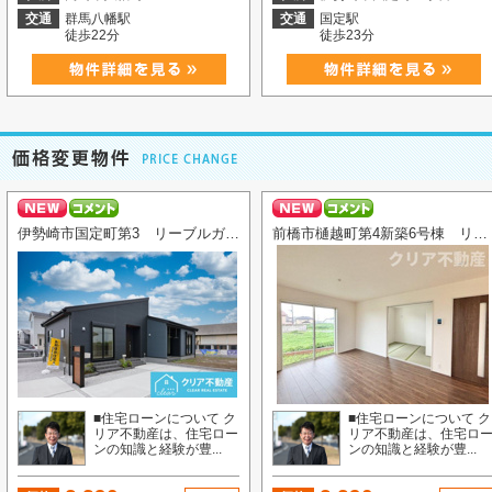
交通
群馬八幡駅
交通
国定駅
徒歩22分
徒歩23分
伊勢崎市国定町第3 リーブルガーデン 2号棟
前橋市樋越町第4新築6号棟 リビング横和室付き！
■住宅ローンについて ク
■住宅ローンについて ク
リア不動産は、住宅ロー
リア不動産は、住宅ロ
ンの知識と経験が豊...
ンの知識と経験が豊...