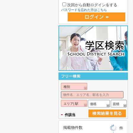
次回から自動ログインをする
パスワードを忘れた方はこちら
種別
エリア| 駅
価格
面積
-
件該当
掲載物件数
件