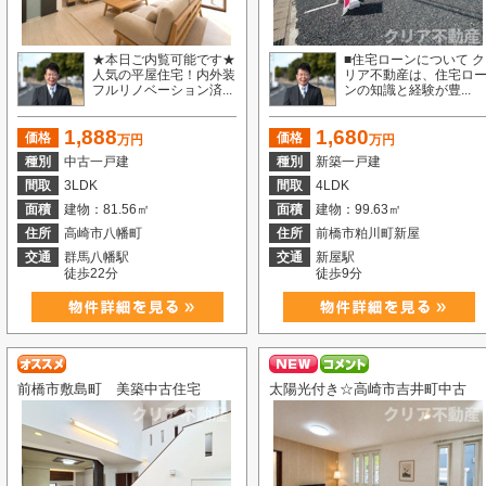
★本日ご内覧可能です★
■住宅ローンについて ク
人気の平屋住宅！内外装
リア不動産は、住宅ロ
フルリノベーション済...
ンの知識と経験が豊...
1,888
1,680
価格
価格
万円
万円
種別
中古一戸建
種別
新築一戸建
間取
3LDK
間取
4LDK
面積
建物：81.56㎡
面積
建物：99.63㎡
住所
高崎市八幡町
住所
前橋市粕川町新屋
交通
群馬八幡駅
交通
新屋駅
徒歩22分
徒歩9分
前橋市敷島町 美築中古住宅
太陽光付き☆高崎市吉井町中古