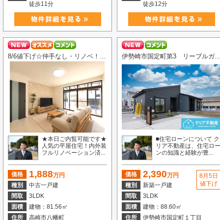
徒歩11分
徒歩12分
8/6値下げ☆仲手なし・リノベ！高崎市八幡町平屋
伊勢崎市国定町第3 リーブルガーデン
★本日ご内覧可能です★
■住宅ローンについて ク
人気の平屋住宅！内外装
リア不動産は、住宅ロ
フルリノベーション済...
ンの知識と経験が豊...
1,888
2,390
価格
価格
万円
万円
8月5日
値下げ
種別
中古一戸建
種別
新築一戸建
間取
3LDK
間取
3LDK
面積
建物：81.56㎡
面積
建物：88.60㎡
住所
高崎市八幡町
住所
伊勢崎市国定町１丁目