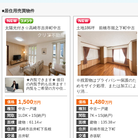
■居住用売買物件
太陽光付き☆高崎市吉井町中古
土地186坪 前橋市堀之下町中古
★内覧できます★ 後日
※残置物はプライバシー保護のた
の内覧予約も出来ます！
めモザイク処理、または加工によ
内覧をご希望の方や住...
り消...
1,500
1,480
価格
価格
万円
万円
種別
中古一戸建
種別
中古一戸建
間取
1LDK＋1S(納戸)
間取
7K＋1S(納戸)
面積
建物：61.14㎡
面積
建物：135.38㎡
住所
高崎市吉井町下長根
住所
前橋市堀之下町
交通
吉井駅
交通
赤坂駅