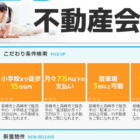
前橋市と高崎市で販売
前橋市と高崎市で販売
前橋市と高崎市で販売
前橋
中の「小学校まで徒歩
中の「返済額が月々7
中の「駐車スペース3
中の
15分以内」の不動産を
万円以下」になる不動
台以上可能」の不動産
上」
ご覧になれます。
産をご覧になれます。
をご覧になれます。
なれ