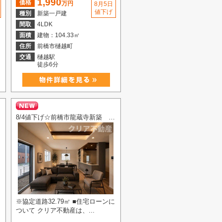
1,990
価格
万円
8月5日
値下げ
種別
新築一戸建
間取
4LDK
面積
建物：104.33㎡
住所
前橋市樋越町
交通
樋越駅
徒歩6分
8/4値下げ☆前橋市龍蔵寺新築 全室南向き・オール電化
※協定道路32.79㎡ ■住宅ローンに
ついて クリア不動産は、...