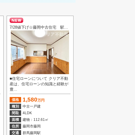
7/28値下げ☆藤岡中古住宅 駅まで12分、駐車2台！
■住宅ローンについて クリア不動
産は、住宅ローンの知識と経験が
豊...
1,580
価格
万円
種別
中古一戸建
間取
4LDK
面積
建物：112.61㎡
住所
藤岡市藤岡
交通
群馬藤岡駅