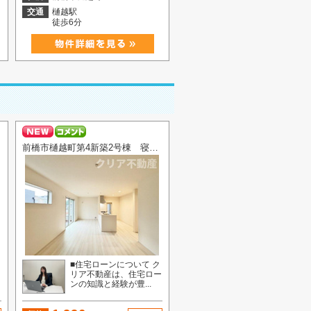
交通
樋越駅
徒歩6分
前橋市樋越町第4新築2号棟 寝室10帖♪
■住宅ローンについて ク
ー
リア不動産は、住宅ロー
ンの知識と経験が豊...