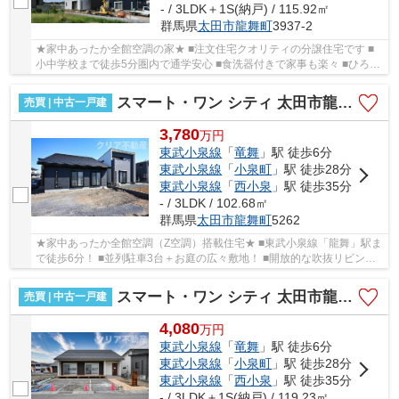
- / 3LDK＋1S(納戸) / 115.92㎡
群馬県
太田市
龍舞町
3937-2
★家中あったか全館空調の家★ ■注文住宅クオリティの分譲住宅です ■
小中学校まで徒歩5分圏内で通学安心 ■食洗器付きで家事も楽々 ■ひろび
ろ納戸収納あり ■駐車4台以上OK ★建物見学を...
スマート・ワン シティ 太田市龍舞町
売買 | 中古一戸建
3,780
万
円
東武小泉線
「
竜舞
」駅 徒歩6分
東武小泉線
「
小泉町
」駅 徒歩28分
東武小泉線
「
西小泉
」駅 徒歩35分
- / 3LDK / 102.68㎡
群馬県
太田市
龍舞町
5262
★家中あったか全館空調（Z空調）搭載住宅★ ■東武小泉線「龍舞」駅ま
で徒歩6分！ ■並列駐車3台＋お庭の広々敷地！ ■開放的な吹抜リビング
の３LDK ■ランドリールーム＆ウォークインクロ...
スマート・ワン シティ 太田市龍舞町
売買 | 中古一戸建
4,080
万
円
東武小泉線
「
竜舞
」駅 徒歩6分
東武小泉線
「
小泉町
」駅 徒歩28分
東武小泉線
「
西小泉
」駅 徒歩35分
- / 3LDK＋1S(納戸) / 119.23㎡