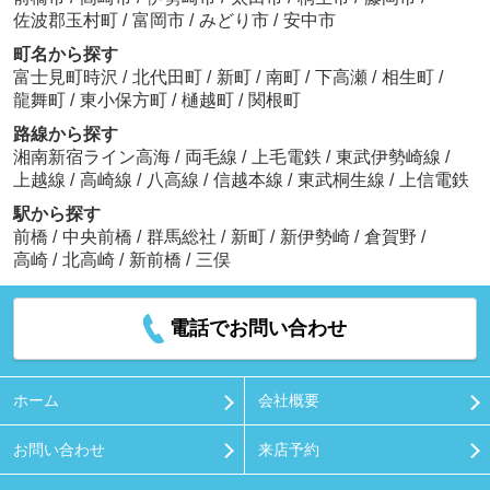
佐波郡玉村町
/
富岡市
/
みどり市
/
安中市
町名から探す
富士見町時沢
/
北代田町
/
新町
/
南町
/
下高瀬
/
相生町
/
龍舞町
/
東小保方町
/
樋越町
/
関根町
路線から探す
湘南新宿ライン高海
/
両毛線
/
上毛電鉄
/
東武伊勢崎線
/
上越線
/
高崎線
/
八高線
/
信越本線
/
東武桐生線
/
上信電鉄
駅から探す
前橋
/
中央前橋
/
群馬総社
/
新町
/
新伊勢崎
/
倉賀野
/
高崎
/
北高崎
/
新前橋
/
三俣
電話でお問い合わせ
ホーム
会社概要
お問い合わせ
来店予約