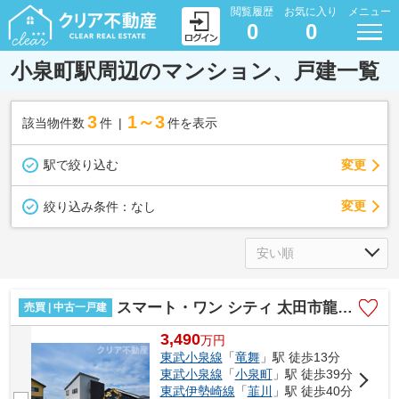
閲覧履歴
お気に入り
メニュー
0
0
小泉町駅周辺のマンション、戸建一覧
3
1～3
該当物件数
件
件を表示
駅で絞り込む
変更
変更
絞り込み条件：
なし
スマート・ワン シティ 太田市龍舞町2期
売買 | 中古一戸建
3,490
万
円
東武小泉線
「
竜舞
」駅 徒歩13分
東武小泉線
「
小泉町
」駅 徒歩39分
東武伊勢崎線
「
韮川
」駅 徒歩40分