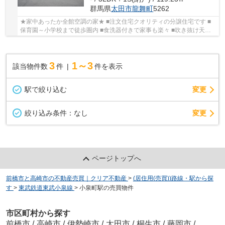
群馬県
太田市
龍舞町
5262
★家中あったか全館空調の家★ ■注文住宅クオリティの分譲住宅です ■
保育園～小学校まで徒歩圏内 ■食洗器付きで家事も楽々 ■吹き抜け天井
の開放的なLDK ■駐車3台以上OK ★建物見学をご...
3
1～3
該当物件数
件
件を表示
駅で絞り込む
変更
変更
絞り込み条件：
なし
ページトップへ
前橋市と高崎市の不動産売買｜クリア不動産
>
(居住用(売買))路線・駅から探
す
>
東武鉄道東武小泉線
>
小泉町駅の売買物件
市区町村から探す
前橋市
/
高崎市
/
伊勢崎市
/
太田市
/
桐生市
/
藤岡市
/