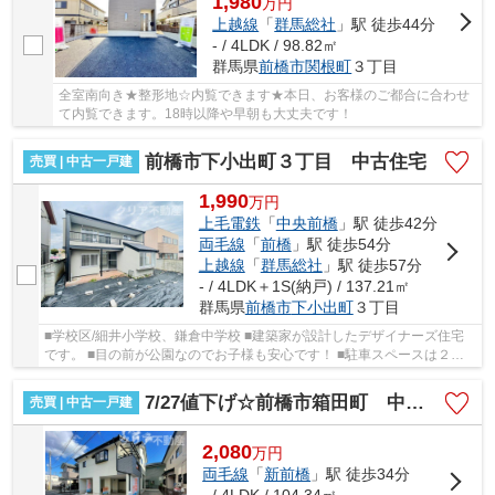
1,980
万
円
上越線
「
群馬総社
」駅 徒歩44分
- / 4LDK / 98.82㎡
群馬県
前橋市
関根町
３丁目
全室南向き★整形地☆内覧できます★本日、お客様のご都合に合わせ
て内覧できます。18時以降や早朝も大丈夫です！
前橋市下小出町３丁目 中古住宅
売買 | 中古一戸建
1,990
万
円
上毛電鉄
「
中央前橋
」駅 徒歩42分
両毛線
「
前橋
」駅 徒歩54分
上越線
「
群馬総社
」駅 徒歩57分
- / 4LDK＋1S(納戸) / 137.21㎡
群馬県
前橋市
下小出町
３丁目
■学校区/細井小学校、鎌倉中学校 ■建築家が設計したデザイナーズ住宅
です。 ■目の前が公園なのでお子様も安心です！ ■駐車スペースは２台
以上駐車可能です。 ■現地見学は早朝や夜間で...
7/27値下げ☆前橋市箱田町 中古住宅
売買 | 中古一戸建
2,080
万
円
両毛線
「
新前橋
」駅 徒歩34分
- / 4LDK / 104.34㎡