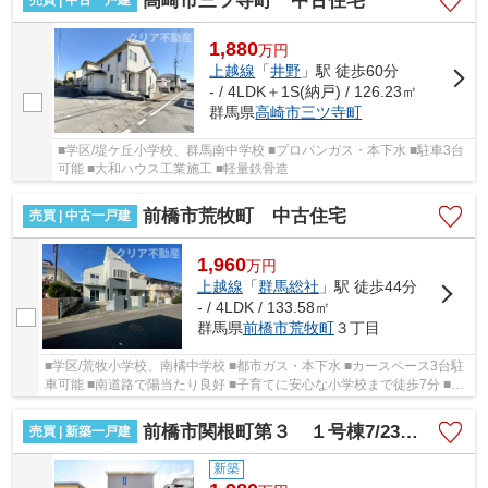
高崎市三ツ寺町 中古住宅
売買 | 中古一戸建
1,880
万
円
上越線
「
井野
」駅 徒歩60分
- / 4LDK＋1S(納戸) / 126.23㎡
群馬県
高崎市
三ツ寺町
■学区/堤ケ丘小学校、群馬南中学校 ■プロパンガス・本下水 ■駐車3台
可能 ■大和ハウス工業施工 ■軽量鉄骨造
前橋市荒牧町 中古住宅
売買 | 中古一戸建
1,960
万
円
上越線
「
群馬総社
」駅 徒歩44分
- / 4LDK / 133.58㎡
群馬県
前橋市
荒牧町
３丁目
■学区/荒牧小学校、南橘中学校 ■都市ガス・本下水 ■カースペース3台駐
車可能 ■南道路で陽当たり良好 ■子育てに安心な小学校まで徒歩7分 ■コ
ンビニ、フレッセイ近く買い物便利
前橋市関根町第３ １号棟7/23値下げ！
売買 | 新築一戸建
新築