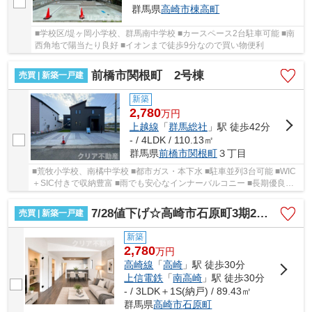
群馬県
高崎市
棟高町
■学校区/堤ヶ岡小学校、群馬南中学校 ■カースペース2台駐車可能 ■南
西角地で陽当たり良好 ■イオンまで徒歩9分なので買い物便利
前橋市関根町 2号棟
売買 | 新築一戸建
新築
2,780
万
円
上越線
「
群馬総社
」駅 徒歩42分
- / 4LDK / 110.13㎡
群馬県
前橋市
関根町
３丁目
■荒牧小学校、南橘中学校 ■都市ガス・本下水 ■駐車並列3台可能 ■WIC
＋SIC付きで収納豊富 ■雨でも安心なインナーバルコニー ■長期優良認
定住宅
7/28値下げ☆高崎市石原町3期2号棟 平屋＋ファミクロ
売買 | 新築一戸建
新築
2,780
万
円
高崎線
「
高崎
」駅 徒歩30分
上信電鉄
「
南高崎
」駅 徒歩30分
- / 3LDK＋1S(納戸) / 89.43㎡
群馬県
高崎市
石原町