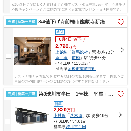
7/28値下げ☆乾太くん置けます☆都市ガス下水☆駐車3台可能！☆新生活
応援キャンペーン☆ご成約の方に選べる家電プレゼント☆★内覧できま
す★本日、お客様のご都合に合わせて内覧できます。18...
8/4値下げ☆前橋市龍蔵寺新築 全室南向き・オール電化
売買 | 新築一戸建
新築
8月4日 値下げ
2,790
万
円
上越線
「
群馬総社
」駅 徒歩73分
両毛線
「
前橋
」駅 徒歩64分
- / 4LDK / 113.02㎡
群馬県
前橋市
龍蔵寺町
ラスト１棟！★内覧できます★ 後日の内覧予約も出来ます！内覧をご
希望の方や住宅ローンのご相談の方は今すぐお問合せ下さい！
第8渋川市半田 1号棟 平屋＋太陽光♪
売買 | 新築一戸建
新築
2,820
万
円
上越線
「
八木原
」駅 徒歩19分
- / 3LDK / 94.81㎡
群馬県
渋川市
半田