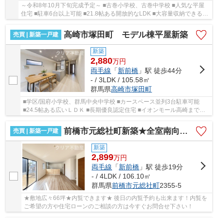
～令和8年10月下旬完成予定～ ■古巻小学校、古巻中学校 ■人気な平屋
住宅 ■駐車6台以上可能 ■21.8帖ある開放的なLDK ■大容量収納できる
SIC付き ■太陽光パネル付き
高崎市塚田町 モデル棟平屋新築
売買 | 新築一戸建
新築
2,880
万
円
両毛線
「
新前橋
」駅 徒歩44分
- / 3LDK / 105.58㎡
群馬県
高崎市
塚田町
■学区/国府小学校、群馬中央中学校 ■カースペース並列3台駐車可能
■24.5帖ある広いＬＤＫ ■長期優良認定住宅 ■イオンモール高崎まで徒
歩15分
前橋市元総社町新築★全室南向き★
売買 | 新築一戸建
新築
2,899
万
円
両毛線
「
新前橋
」駅 徒歩19分
- / 4LDK / 106.10㎡
群馬県
前橋市
元総社町
2355-5
★敷地広々66坪★内覧できます★ 後日の内覧予約も出来ます！内覧を
ご希望の方や住宅ローンのご相談の方は今すぐお問合せ下さい！