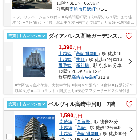
10階 / 3LDK / 66.96㎡
群馬県
高崎市
貝沢町
471-1
～フルリノベーション物件～ ■高崎問屋町駅（高崎駅から１駅）まで徒
歩7分 ■学区/東部小学校、塚沢中学校 ■南向きで陽当たり良好 ■10階部分
で眺望良好 ■安心アフターサービス保証付き
ダイアパレス高崎ガーデンステージ 12階
売買 | 中古マンション
1,390
万
円
上越線
「
高崎問屋町
」駅 徒歩48分車13分 5.7km
上越線
「
井野
」駅 徒歩57分車13分 4.6km
両毛線
「
新前橋
」駅 徒歩66分車11分 5.0km
12階 / 2LDK / 55.12㎡
群馬県
高崎市
矢島町
312-8
■学区/京ヶ島小学校、大類中学校 ■南向きで陽当たり良好 ■12階部分で
眺望良好 ■エコカラット＋間接照明 ■安心アフターサービス保証付き
ベルヴィル高崎中居町 7階
売買 | 中古マンション
1,590
万
円
高崎線
「
倉賀野
」駅 徒歩28分
上越線
「
高崎
」駅 徒歩42分車9分 3.2km
上越線
「
高崎問屋町
」駅 徒歩60分
7階 / 2LDK / 58.06㎡