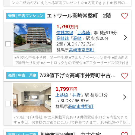
ン☆ご成約の方にえらべる家電プレゼント☆★内覧できます★ 後日の内
覧予約も出来ます！内覧をご希望の方や住宅ローンの...
エトワール高崎常盤町 2階
売買 | 中古マンション
1,790
万
円
信越本線
「
北高崎
」駅 徒歩19分
高崎線
「
高崎
」駅 徒歩28分
2階 / 3LDK / 72.72㎡
群馬県
高崎市
常盤町
■学校区/中央小学校、第一中学校 ■フルリノベーション物件 ■南西向き
で陽当たり良好 ■オートロックなので安心 ■アフターサービス保証付き
7/28値下げ☆高崎市井野町中古 豪華な水回り♪
売買 | 中古一戸建
1,799
万
円
上越線
「
井野
」駅 徒歩11分
- / 3LDK / 96.87㎡
群馬県
高崎市
井野町
7/28値下げ★弊社HPに未掲載写真あり★井野駅徒歩11分★内覧できま
す★本日、お客様のご都合に合わせて内覧できます。18時以降や早朝も
大丈夫です！