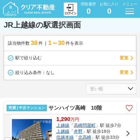
閲覧履歴
お気に入り
メニュー
0
0
JR上越線の駅選択画面
38
1～30
該当物件数
件
件を表示
駅で絞り込む
変更
変更
絞り込み条件：
なし
サンハイツ高崎 10階
売買 | 中古マンション
1,290
万
円
上越線
「
高崎問屋町
」駅 徒歩7分
上越線
「
井野
」駅 徒歩18分
信越本線
「
北高崎
」駅 徒歩33分