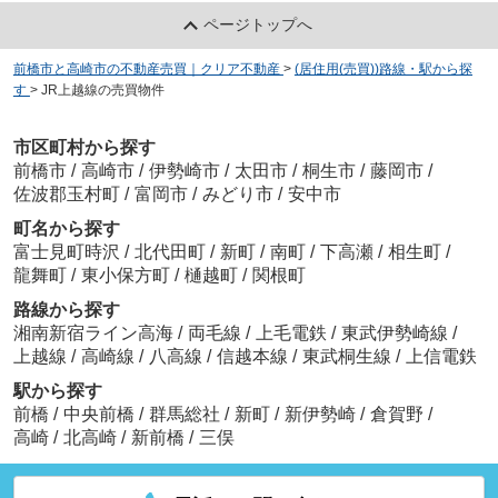
ページトップへ
前橋市と高崎市の不動産売買｜クリア不動産
>
(居住用(売買))路線・駅から探
す
>
JR上越線の売買物件
市区町村から探す
前橋市
/
高崎市
/
伊勢崎市
/
太田市
/
桐生市
/
藤岡市
/
佐波郡玉村町
/
富岡市
/
みどり市
/
安中市
町名から探す
富士見町時沢
/
北代田町
/
新町
/
南町
/
下高瀬
/
相生町
/
龍舞町
/
東小保方町
/
樋越町
/
関根町
路線から探す
湘南新宿ライン高海
/
両毛線
/
上毛電鉄
/
東武伊勢崎線
/
上越線
/
高崎線
/
八高線
/
信越本線
/
東武桐生線
/
上信電鉄
駅から探す
前橋
/
中央前橋
/
群馬総社
/
新町
/
新伊勢崎
/
倉賀野
/
高崎
/
北高崎
/
新前橋
/
三俣