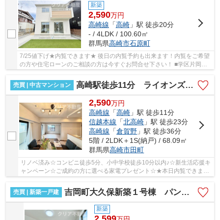
新築
2,590
万
円
高崎線
「
高崎
」駅 徒歩20分
- / 4LDK / 100.60㎡
群馬県
高崎市
石原町
7/25値下げ★内覧できます★ 後日の内覧予約も出来ます！内覧をご希望
の方や住宅ローンのご相談の方は今すぐお問合せ下さい！ ■学区片岡小
学校、片岡中学校 ■駐車3台可能 ■小学校徒歩6...
高崎駅徒歩11分 ライオンズマンション高崎田町5階リノベ
売買 | 中古マンション
2,590
万
円
高崎線
「
高崎
」駅 徒歩11分
信越本線
「
北高崎
」駅 徒歩23分
高崎線
「
倉賀野
」駅 徒歩36分
5階 / 2LDK＋1S(納戸) / 68.09㎡
群馬県
高崎市
田町
リノベ済み☆コンビニ徒歩5分、小中学校徒歩10分以内♪☆新生活応援キ
ャンペーン☆ご成約の方に選べる家電プレゼント☆★本日内覧できます
★18時以降や早朝も大丈夫です！
吉岡町大久保新築１号棟 パントリー大容量！
売買 | 新築一戸建
新築
2,599
万
円