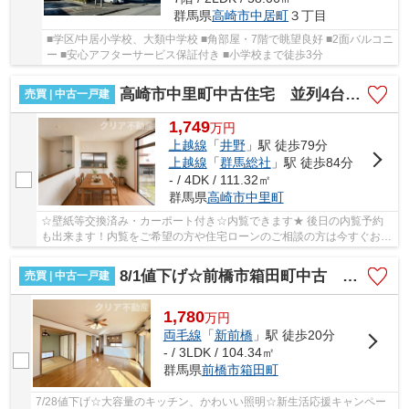
群馬県
高崎市
中居町
３丁目
■学区/中居小学校、大類中学校 ■角部屋・7階で眺望良好 ■2面バルコニ
ー ■安心アフターサービス保証付き ■小学校まで徒歩3分
高崎市中里町中古住宅 並列4台・RC造♪
売買 | 中古一戸建
1,749
万
円
上越線
「
井野
」駅 徒歩79分
上越線
「
群馬総社
」駅 徒歩84分
- / 4DK / 111.32㎡
群馬県
高崎市
中里町
☆壁紙等交換済み・カーポート付き☆内覧できます★ 後日の内覧予約
も出来ます！内覧をご希望の方や住宅ローンのご相談の方は今すぐお問
合せ下さい！
8/1値下げ☆前橋市箱田町中古 洋風のかわいいお家
売買 | 中古一戸建
1,780
万
円
両毛線
「
新前橋
」駅 徒歩20分
- / 3LDK / 104.34㎡
群馬県
前橋市
箱田町
7/28値下げ☆大容量のキッチン、かわいい照明☆新生活応援キャンペー