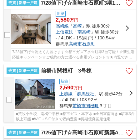
7/28値下げ☆高崎市石原町3期1号棟 ファミクロ＋土間収納
売買 | 新築一戸建
新築
2,580
万
円
高崎線
「
高崎
」駅 徒歩30分
上信電鉄
「
南高崎
」駅 徒歩30分
- / 4LDK＋1S(納戸) / 100.54㎡
群馬県
高崎市
石原町
7/28値下げ☆乾太くん置けます☆都市ガス下水☆駐車3台可能！☆新生活
応援キャンペーン☆ご成約の方に選べる家電プレゼント☆★内覧できま
す★本日、お客様のご都合に合わせて内覧できます。18...
前橋市関根町 3号棟
売買 | 新築一戸建
新築
2,590
万
円
上越線
「
群馬総社
」駅 徒歩42分
- / 4LDK / 103.92㎡
群馬県
前橋市
関根町
３丁目
■荒牧小学校、南橘中学校 ■都市ガス・本下水 ■全居室南向き ■駐車3台
以上可能 ■WIC＋SIC付きで収納豊富 ■長期優良認定住宅
7/25値下げ☆高崎市石原町新築A号棟 高崎駅徒歩20分♪
売買 | 新築一戸建