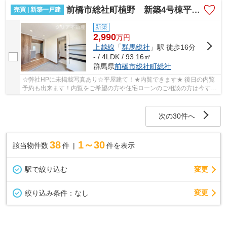
前橋市総社町植野 新築4号棟平屋建て＋6.2帖土間付き！
売買 | 新築一戸建
新築
2,990
万
円
上越線
「
群馬総社
」駅 徒歩16分
- / 4LDK / 93.16㎡
群馬県
前橋市
総社町総社
☆弊社HPに未掲載写真あり☆平屋建て！★内覧できます★ 後日の内覧
予約も出来ます！内覧をご希望の方や住宅ローンのご相談の方は今すぐ
お問合せ下さい！
次の30件へ
38
1～30
該当物件数
件
件を表示
駅で絞り込む
変更
変更
絞り込み条件：
なし