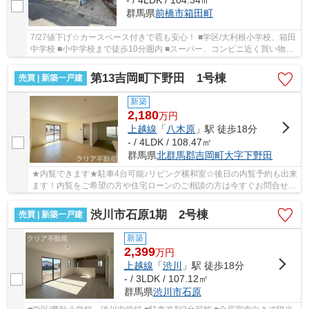
群馬県
前橋市
箱田町
7/27値下げ☆カースペース付きで雹も安心！ ■学区/大利根小学校、箱田
中学校 ■小中学校まで徒歩10分圏内 ■スーパー、コンビニ近く買い物便
利 ■駐車3台以上可能
第13吉岡町下野田 1号棟
売買 | 新築一戸建
新築
2,180
万
円
上越線
「
八木原
」駅 徒歩18分
- / 4LDK / 108.47㎡
群馬県
北群馬郡吉岡町
大字下野田
★内覧できます★駐車4台可能♪リビング横和室☆後日の内覧予約も出来
ます！内覧をご希望の方や住宅ローンのご相談の方は今すぐお問合せ下
さい！
渋川市石原1期 2号棟
売買 | 新築一戸建
新築
2,399
万
円
上越線
「
渋川
」駅 徒歩18分
- / 3LDK / 107.12㎡
群馬県
渋川市
石原