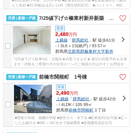
■学区/豊秋小学校、渋川中学校 ■駐車並列3台可能 ■全居室南向きで陽当
たり良好 ■20.95帖ある広いLDK（間仕切対応可） ■パントリー、WIC付
きで収納豊富 ■周辺に買い物施設多く生活便利
7/25値下げ☆榛東村新井新築 平屋 敷地83坪！
売買 | 新築一戸建
新築
2,480
万
円
上越線
「
群馬総社
」駅 徒歩61分
- / 3LK＋1S(納戸) / 93.57㎡
群馬県
北群馬郡榛東村
大字新井
7/25値下げ☆駐車4台・太陽光★内覧できます★ 後日の内覧予約も出来
ます！内覧をご希望の方や住宅ローンのご相談の方は今すぐお問合せ下
さい！
前橋市関根町 1号棟
売買 | 新築一戸建
新築
2,490
万
円
上越線
「
群馬総社
」駅 徒歩42分
- / 4LDK / 105.99㎡
群馬県
前橋市
関根町
３丁目
■荒牧小学校、南橘中学校 ■都市ガス・本下水 ■駐車並列3台可能 ■広々
したお庭付き ■WIC＋SIC付きで収納豊富 ■長期優良認定住宅