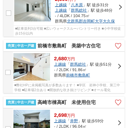
上越線
「
八木原
」駅 徒歩31分
上越線
「
群馬総社
」駅 徒歩48分
- / 4LDK / 104.75㎡
群馬県
北群馬郡吉岡町
大字大久保
■駐車並列3台可能 ■広いウォークスルーパントリー付き ■小中学校徒
歩15分以内
前橋市敷島町 美築中古住宅
売買 | 中古一戸建
2,680
万
円
上越線
「
群馬総社
」駅 徒歩51分
- / 2LDK / 91.86㎡
群馬県
前橋市
敷島町
■弊社HPに未掲載写真が多数あります！ ■学区 岩神小学校、第三中
学校 ■駐車場2台あり ■開放的な吹き抜けリビング ■オール電化
高崎市棟高町 未使用住宅
売買 | 中古一戸建
2,698
万
円
上越線
「
井野
」駅 徒歩59分
- / 2LDK / 96.04㎡