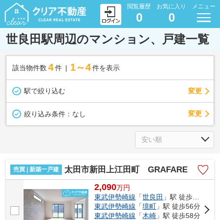
閲覧履歴
お気に入り
メニュー
0
0
世良田駅周辺のマンション、戸建一覧
4
1～4
該当物件数
件
件を表示
駅で絞り込む
変更
変更
絞り込み条件：
なし
太田市新田上江田町 GRAFARE
売買 | 新築一戸建
2,090
万
円
東武伊勢崎線
「
世良田
」駅 徒歩45分
東武伊勢崎線
「
境町
」駅 徒歩56分
東武伊勢崎線
「
木崎
」駅 徒歩58分