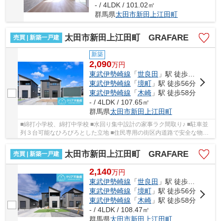
- / 4LDK / 101.02㎡
群馬県
太田市
新田上江田町
太田市新田上江田町 GRAFARE
売買 | 新築一戸建
新築
2,090
万
円
東武伊勢崎線
「
世良田
」駅 徒歩45分
東武伊勢崎線
「
境町
」駅 徒歩56分
東武伊勢崎線
「
木崎
」駅 徒歩58分
- / 4LDK / 107.65㎡
群馬県
太田市
新田上江田町
■綿打小学校、綿打中学校 ■水回り集中設計の家事ラク間取り♪ ■駐車並
列３台可能なひろびろとした立地 ■住民専用の街区内道路で安全な物件
です！ ■耐震等級3を取得した安全な家
太田市新田上江田町 GRAFARE
売買 | 新築一戸建
2,140
万
円
東武伊勢崎線
「
世良田
」駅 徒歩45分
東武伊勢崎線
「
境町
」駅 徒歩56分
東武伊勢崎線
「
木崎
」駅 徒歩58分
- / 4LDK / 108.47㎡
群馬県
太田市
新田上江田町