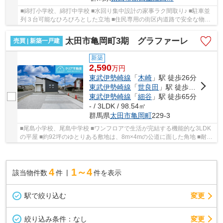
■綿打小学校、綿打中学校 ■水回り集中設計の家事ラク間取り♪ ■駐車並
列３台可能なひろびろとした立地 ■住民専用の街区内道路で安全な物件
です！ ■耐震等級3を取得した安全な家
太田市亀岡町3期 グラファーレ
売買 | 新築一戸建
新築
2,590
万
円
東武伊勢崎線
「
木崎
」駅 徒歩26分
東武伊勢崎線
「
世良田
」駅 徒歩51分
東武伊勢崎線
「
細谷
」駅 徒歩65分
- / 3LDK / 98.54㎡
群馬県
太田市
亀岡町
229-3
■尾島小学校、尾島中学校 ■ワンフロアで生活が完結する機能的な3LDK
の平屋 ■約92坪のゆとりある敷地は、8m×4mの公道に面した角地 ■耐震
等級3に加え、ZEH水準の断熱性能 ■小中学校や保...
4
1～4
該当物件数
件
件を表示
駅で絞り込む
変更
変更
絞り込み条件：
なし