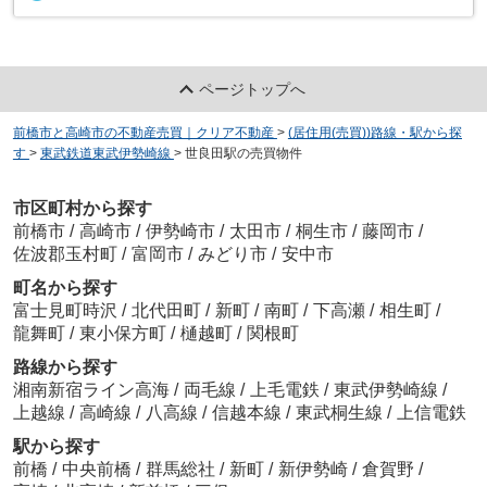
ページトップへ
前橋市と高崎市の不動産売買｜クリア不動産
>
(居住用(売買))路線・駅から探
す
>
東武鉄道東武伊勢崎線
>
世良田駅の売買物件
市区町村から探す
前橋市
/
高崎市
/
伊勢崎市
/
太田市
/
桐生市
/
藤岡市
/
佐波郡玉村町
/
富岡市
/
みどり市
/
安中市
町名から探す
富士見町時沢
/
北代田町
/
新町
/
南町
/
下高瀬
/
相生町
/
龍舞町
/
東小保方町
/
樋越町
/
関根町
路線から探す
湘南新宿ライン高海
/
両毛線
/
上毛電鉄
/
東武伊勢崎線
/
上越線
/
高崎線
/
八高線
/
信越本線
/
東武桐生線
/
上信電鉄
駅から探す
前橋
/
中央前橋
/
群馬総社
/
新町
/
新伊勢崎
/
倉賀野
/