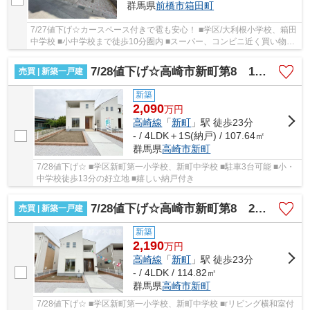
群馬県
前橋市
箱田町
7/27値下げ☆カースペース付きで雹も安心！ ■学区/大利根小学校、箱田
中学校 ■小中学校まで徒歩10分圏内 ■スーパー、コンビニ近く買い物便
利 ■駐車3台以上可能
7/28値下げ☆高崎市新町第8 1号棟４SLDK
売買 | 新築一戸建
新築
2,090
万
円
高崎線
「
新町
」駅 徒歩23分
- / 4LDK＋1S(納戸) / 107.64㎡
群馬県
高崎市
新町
7/28値下げ☆ ■学区新町第一小学校、新町中学校 ■駐車3台可能 ■小・
中学校徒歩13分の好立地 ■嬉しい納戸付き
7/28値下げ☆高崎市新町第8 2号棟新築 和室付き！
売買 | 新築一戸建
新築
2,190
万
円
高崎線
「
新町
」駅 徒歩23分
- / 4LDK / 114.82㎡
群馬県
高崎市
新町
7/28値下げ☆ ■学区新町第一小学校、新町中学校 ■rリビング横和室付