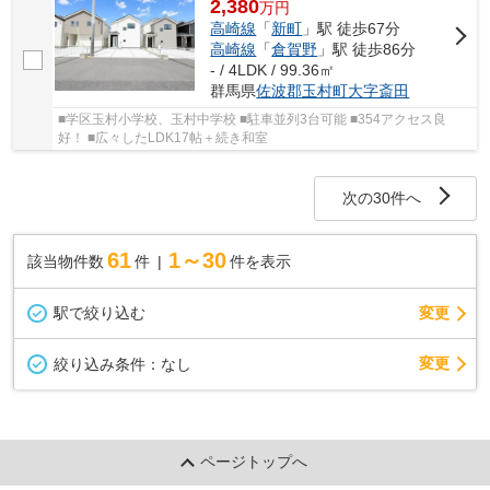
2,380
万
円
高崎線
「
新町
」駅 徒歩67分
高崎線
「
倉賀野
」駅 徒歩86分
- / 4LDK / 99.36㎡
群馬県
佐波郡玉村町
大字斎田
■学区玉村小学校、玉村中学校 ■駐車並列3台可能 ■354アクセス良
好！ ■広々したLDK17帖＋続き和室
次の30件へ
61
1～30
該当物件数
件
件を表示
駅で絞り込む
変更
変更
絞り込み条件：
なし
ページトップへ