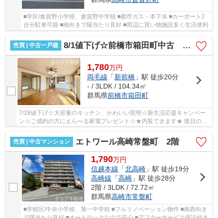
■学区/倉賀野小学校、倉賀野中学校 ■都市ガス・本下水 ■カーポート2
台分駐車可能 ■南向きで陽当たり良好 ■周辺に買い物施設多く生活便利
8/1値下げ☆前橋市箱田町中古 洋風のかわいいお家
売買 | 中古一戸建
1,780
万
円
両毛線
「
新前橋
」駅 徒歩20分
- / 3LDK / 104.34㎡
群馬県
前橋市
箱田町
7/28値下げ☆大容量のキッチン、かわいい照明☆新生活応援キャンペー
ン☆ご成約の方にえらべる家電プレゼント☆★内覧できます★ 後日の内
覧予約も出来ます！内覧をご希望の方や住宅ローンの...
エトワール高崎常盤町 2階
売買 | 中古マンション
1,790
万
円
信越本線
「
北高崎
」駅 徒歩19分
高崎線
「
高崎
」駅 徒歩28分
2階 / 3LDK / 72.72㎡
群馬県
高崎市
常盤町
■学校区/中央小学校、第一中学校 ■フルリノベーション物件 ■南西向き
で陽当たり良好 ■オートロックなので安心 ■アフターサービス保証付き