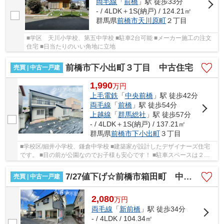
両毛線
「
前橋
」駅 徒歩33分
- / 4LDK＋1S(納戸) / 124.21㎡
群馬県
前橋市
天川原町
２丁目
■学区 天川小学校、第五中学校 ■駐車2台可能 ■メーカー施工の注文
住宅 ■日当たりのいい角地に立地
前橋市下小出町３丁目 中古住宅
売買 | 中古一戸建
1,990
万
円
上毛電鉄
「
中央前橋
」駅 徒歩42分
両毛線
「
前橋
」駅 徒歩54分
上越線
「
群馬総社
」駅 徒歩57分
- / 4LDK＋1S(納戸) / 137.21㎡
群馬県
前橋市
下小出町
３丁目
■学校区/細井小学校、鎌倉中学校 ■建築家が設計したデザイナーズ住宅
です。 ■目の前が公園なのでお子様も安心です！ ■駐車スペースは２台
以上駐車可能です。 ■現地見学は早朝や夜間で...
7/27値下げ☆前橋市箱田町 中古住宅
売買 | 中古一戸建
2,080
万
円
両毛線
「
新前橋
」駅 徒歩34分
- / 4LDK / 104.34㎡