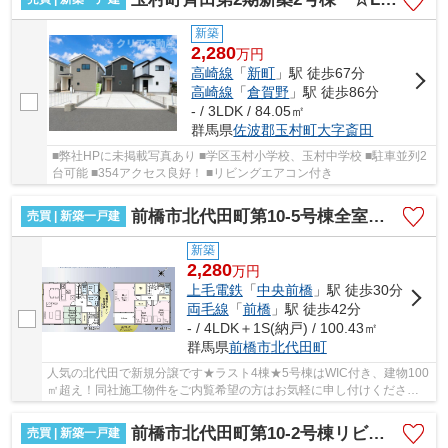
新築
2,280
万
円
高崎線
「
新町
」駅 徒歩67分
高崎線
「
倉賀野
」駅 徒歩86分
- / 3LDK / 84.05㎡
群馬県
佐波郡玉村町
大字斎田
■弊社HPに未掲載写真あり ■学区玉村小学校、玉村中学校 ■駐車並列2
台可能 ■354アクセス良好！ ■リビングエアコン付き
前橋市北代田町第10-5号棟全室南向き★
売買 | 新築一戸建
新築
2,280
万
円
上毛電鉄
「
中央前橋
」駅 徒歩30分
両毛線
「
前橋
」駅 徒歩42分
- / 4LDK＋1S(納戸) / 100.43㎡
群馬県
前橋市
北代田町
人気の北代田で新規分譲です★ラスト4棟★5号棟はWIC付き、建物100
㎡超え！同社施工物件をご内覧希望の方はお気軽に申し付けください
★
前橋市北代田町第10-2号棟リビング横和室★
売買 | 新築一戸建