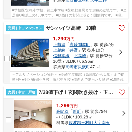
群馬県
佐波郡玉村町
大字五料
■学校区/芝根小学校、第二中学校 ■芝根郵便局まで1kmの立地です。 ■全
居室6帖以上の4LDKです。 ■吹抜けの玄関は明るく開放的です。 ■現地
見学は早朝や夜間でもご案内できます！
サンハイツ高崎 10階
売買 | 中古マンション
1,290
万
円
上越線
「
高崎問屋町
」駅 徒歩7分
上越線
「
井野
」駅 徒歩18分
信越本線
「
北高崎
」駅 徒歩33分
10階 / 3LDK / 66.96㎡
群馬県
高崎市
貝沢町
471-1
～フルリノベーション物件～ ■高崎問屋町駅（高崎駅から１駅）まで徒
歩7分 ■学区/東部小学校、塚沢中学校 ■南向きで陽当たり良好 ■10階部分
で眺望良好 ■安心アフターサービス保証付き
7/28値下げ！玄関吹き抜け・玉村町南玉中古
売買 | 中古一戸建
1,299
万
円
高崎線
「
新町
」駅 徒歩79分
- / 3LDK / 109.28㎡
群馬県
佐波郡玉村町
大字南玉