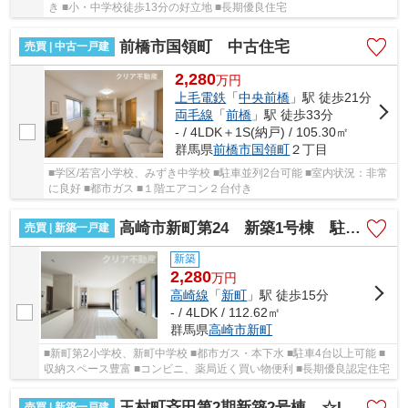
き ■小・中学校徒歩13分の好立地 ■長期優良住宅
前橋市国領町 中古住宅
売買 | 中古一戸建
2,280
万
円
上毛電鉄
「
中央前橋
」駅 徒歩21分
両毛線
「
前橋
」駅 徒歩33分
- / 4LDK＋1S(納戸) / 105.30㎡
群馬県
前橋市
国領町
２丁目
■学区/若宮小学校、みずき中学校 ■駐車並列2台可能 ■室内状況：非常
に良好 ■都市ガス ■１階エアコン２台付き
高崎市新町第24 新築1号棟 駐車4台可♪
売買 | 新築一戸建
新築
2,280
万
円
高崎線
「
新町
」駅 徒歩15分
- / 4LDK / 112.62㎡
群馬県
高崎市
新町
■新町第2小学校、新町中学校 ■都市ガス・本下水 ■駐車4台以上可能 ■
収納スペース豊富 ■コンビニ、薬局近く買い物便利 ■長期優良認定住宅
玉村町斉田第2期新築2号棟 ☆LDKエアコン付☆354沿い
売買 | 新築一戸建