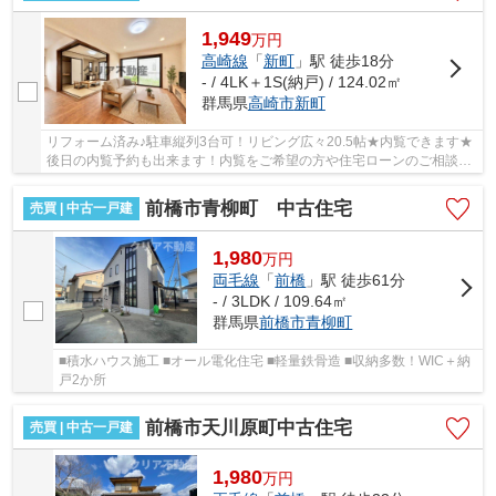
1,949
万
円
高崎線
「
新町
」駅 徒歩18分
- / 4LK＋1S(納戸) / 124.02㎡
群馬県
高崎市
新町
リフォーム済み♪駐車縦列3台可！リビング広々20.5帖★内覧できます★
後日の内覧予約も出来ます！内覧をご希望の方や住宅ローンのご相談の
方は今すぐお問合せ下さい！
前橋市青柳町 中古住宅
売買 | 中古一戸建
1,980
万
円
両毛線
「
前橋
」駅 徒歩61分
- / 3LDK / 109.64㎡
群馬県
前橋市
青柳町
■積水ハウス施工 ■オール電化住宅 ■軽量鉄骨造 ■収納多数！WIC＋納
戸2か所
前橋市天川原町中古住宅
売買 | 中古一戸建
1,980
万
円