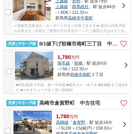
上越線
「
井野
」駅 徒歩79分
上越線
「
群馬総社
」駅 徒歩84分
- / 4DK / 111.32㎡
群馬県
高崎市
中里町
☆壁紙等交換済み・カーポート付き☆内覧できます★ 後日の内覧予約
も出来ます！内覧をご希望の方や住宅ローンのご相談の方は今すぐお問
合せ下さい！
8/1値下げ前橋市南町三丁目 中古住宅
売買 | 中古一戸建
1,780
万
円
両毛線
「
前橋
」駅 徒歩6分
- / 5K / 122.92㎡
群馬県
前橋市
南町
３丁目
■学区/桃井小学校、第一中学校 ■都市ガス・本下水 ■前橋駅まで徒歩6
分 ■けやきウォーク近く買い物便利
高崎市倉賀野町 中古住宅
売買 | 中古一戸建
1,780
万
円
高崎線
「
倉賀野
」駅 徒歩18分
- / 5LDK＋1S(納戸) / 158.02㎡
群馬県
高崎市
倉賀野町