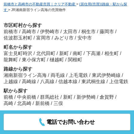
前橋市と高崎市の不動産売買｜クリア不動産
>
(居住用(売買))路線・駅から探
す
>
JR湘南新宿ライン高海の売買物件
市区町村から探す
前橋市
/
高崎市
/
伊勢崎市
/
太田市
/
桐生市
/
藤岡市
/
佐波郡玉村町
/
富岡市
/
みどり市
/
安中市
町名から探す
富士見町時沢
/
北代田町
/
新町
/
南町
/
下高瀬
/
相生町
/
龍舞町
/
東小保方町
/
樋越町
/
関根町
路線から探す
湘南新宿ライン高海
/
両毛線
/
上毛電鉄
/
東武伊勢崎線
/
上越線
/
高崎線
/
八高線
/
信越本線
/
東武桐生線
/
上信電鉄
駅から探す
前橋
/
中央前橋
/
群馬総社
/
新町
/
新伊勢崎
/
倉賀野
/
高崎
/
北高崎
/
新前橋
/
三俣
電話でお問い合わせ