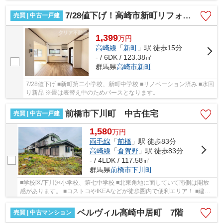
7/28値下げ！高崎市新町リフォーム済み中古住宅
売買 | 中古一戸建
1,399
万
円
高崎線
「
新町
」駅 徒歩15分
- / 6DK / 123.38㎡
群馬県
高崎市
新町
7/28値下げ ■新町第二小学校、新町中学校 ■リノベーション済み ■水回
り新品 ※畳は表替え中のためパースとなります。
前橋市下川町 中古住宅
売買 | 中古一戸建
1,580
万
円
両毛線
「
前橋
」駅 徒歩83分
高崎線
「
倉賀野
」駅 徒歩83分
- / 4LDK / 117.58㎡
群馬県
前橋市
下川町
■学校区/下川淵小学校、第七中学校 ■北東角地に面していて南側は開放
感があります。 ■コストコやIKEAなどが徒歩圏内で便利エリア！ ■建物
を解体して注文住宅を建てることも可能！ ■現...
ベルヴィル高崎中居町 7階
売買 | 中古マンション