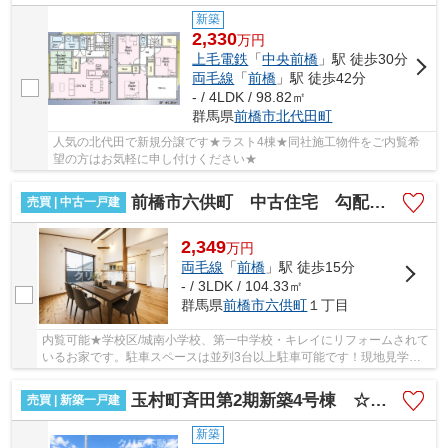
新築
2,330
万
円
上毛電鉄
「
中央前橋
」駅 徒歩30分
両毛線
「
前橋
」駅 徒歩42分
- / 4LDK / 98.82㎡
群馬県
前橋市
北代田町
人気の北代田で新規分譲です★ラスト4棟★同社施工物件をご内覧希
望の方はお気軽に申し付けください★
前橋市六供町 中古住宅 勾配天井の明るいリビング
売買 | 中古一戸建
2,349
万
円
両毛線
「
前橋
」駅 徒歩15分
- / 3LDK / 104.33㎡
群馬県
前橋市
六供町
１丁目
内覧可能★学校区/城南小学校、第一中学校・キレイにリフォームされて
いるお家です。駐車スペースは並列3台以上駐車可能です！現地見学は
早朝や夜間でもご案内できます！
玉村町斉田第2期新築4号棟 ☆駐車並列3台☆354沿い
売買 | 新築一戸建
新築