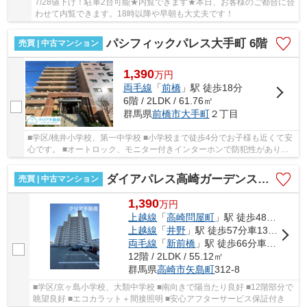
7/28値下げ！駐車2台可能★内覧できます★本日、お客様のご都合に合
わせて内覧できます。18時以降や早朝も大丈夫です！
パシフィックパレス大手町 6階
売買 | 中古マンション
1,390
万
円
両毛線
「
前橋
」駅 徒歩18分
6階 / 2LDK / 61.76㎡
群馬県
前橋市
大手町
２丁目
■学区/桃井小学校、第一中学校 ■小学校まで徒歩4分でお子様も近くて安
心です。 ■オートロック、モニター付きインターホンで防犯性がありま
す。 ■6階のお部屋なので眺望も良くて心地よ...
ダイアパレス高崎ガーデンステージ 12階
売買 | 中古マンション
1,390
万
円
上越線
「
高崎問屋町
」駅 徒歩48分車13分 5.7km
上越線
「
井野
」駅 徒歩57分車13分 4.6km
両毛線
「
新前橋
」駅 徒歩66分車11分 5.0km
12階 / 2LDK / 55.12㎡
群馬県
高崎市
矢島町
312-8
■学区/京ヶ島小学校、大類中学校 ■南向きで陽当たり良好 ■12階部分で
眺望良好 ■エコカラット＋間接照明 ■安心アフターサービス保証付き