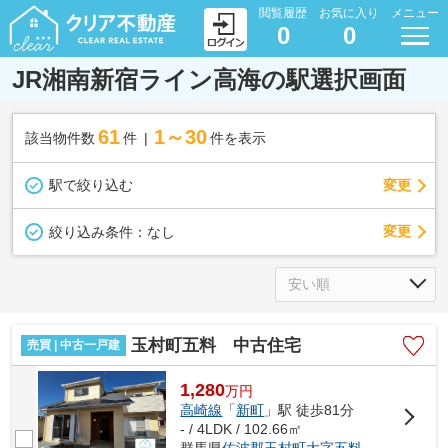
閲覧履歴
お気に入り
メニュー
0
0
JR湘南新宿ライン高海の駅選択画面
61
1～30
該当物件数
件
件を表示
駅で絞り込む
変更
変更
絞り込み条件：
なし
玉村町五料 中古住宅
売買 | 中古一戸建
1,280
万
円
高崎線
「
新町
」駅 徒歩81分
- / 4LDK / 102.66㎡