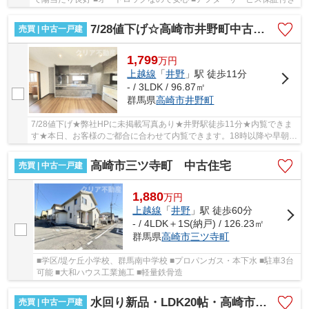
7/28値下げ☆高崎市井野町中古 豪華な水回り♪
売買 | 中古一戸建
1,799
万
円
上越線
「
井野
」駅 徒歩11分
- / 3LDK / 96.87㎡
群馬県
高崎市
井野町
7/28値下げ★弊社HPに未掲載写真あり★井野駅徒歩11分★内覧できま
す★本日、お客様のご都合に合わせて内覧できます。18時以降や早朝も
大丈夫です！
高崎市三ツ寺町 中古住宅
売買 | 中古一戸建
1,880
万
円
上越線
「
井野
」駅 徒歩60分
- / 4LDK＋1S(納戸) / 126.23㎡
群馬県
高崎市
三ツ寺町
■学区/堤ケ丘小学校、群馬南中学校 ■プロパンガス・本下水 ■駐車3台
可能 ■大和ハウス工業施工 ■軽量鉄骨造
水回り新品・LDK20帖・高崎市新町
売買 | 中古一戸建