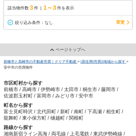
3
1～3
該当物件数
件
件を表示
変更
絞り込み条件：
なし
ページトップへ
前橋市と高崎市の不動産売買｜クリア不動産
>
(居住用(売買))地域から探す
>
安中市の売買物件
市区町村から探す
前橋市
/
高崎市
/
伊勢崎市
/
太田市
/
桐生市
/
藤岡市
/
佐波郡玉村町
/
富岡市
/
みどり市
/
安中市
町名から探す
富士見町時沢
/
北代田町
/
新町
/
南町
/
下高瀬
/
相生町
/
龍舞町
/
東小保方町
/
樋越町
/
関根町
路線から探す
湘南新宿ライン高海
/
両毛線
/
上毛電鉄
/
東武伊勢崎線
/