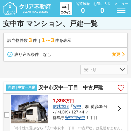
閲覧履歴
お気に入り
メニュー
0
0
安中市 マンション、戸建一覧
3
1～3
該当物件数
件
件を表示
変更
絞り込み条件：
なし
安中市安中一丁目 中古戸建
売買 | 中古一戸建
1,398
万
円
信越本線
「
安中
」駅 徒歩38分
- / 4LDK / 127.44㎡
群馬県
安中市
安中
１丁目
「将来性で選ぶなら「安中市安中一丁目 中古戸建」は見逃せません。