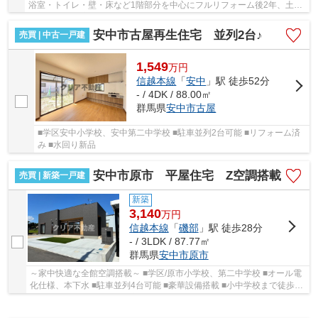
浴室・トイレ・壁・床など1階部分を中心にフルリフォーム後2年、土間
も新設され快適にお住まいいただけます。 病...
安中市古屋再生住宅 並列2台♪
売買 | 中古一戸建
1,549
万
円
信越本線
「
安中
」駅 徒歩52分
- / 4DK / 88.00㎡
群馬県
安中市
古屋
■学区安中小学校、安中第二中学校 ■駐車並列2台可能 ■リフォーム済
み ■水回り新品
安中市原市 平屋住宅 Z空調搭載
売買 | 新築一戸建
新築
3,140
万
円
信越本線
「
磯部
」駅 徒歩28分
- / 3LDK / 87.77㎡
群馬県
安中市
原市
～家中快適な全館空調搭載～ ■学区/原市小学校、第二中学校 ■オール電
化仕様、本下水 ■駐車並列4台可能 ■豪華設備搭載 ■小中学校まで徒歩10
分圏内 ■南向きで陽当たり良好