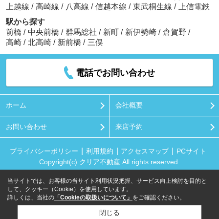
上越線
/
高崎線
/
八高線
/
信越本線
/
東武桐生線
/
上信電鉄
駅から探す
前橋
/
中央前橋
/
群馬総社
/
新町
/
新伊勢崎
/
倉賀野
/
高崎
/
北高崎
/
新前橋
/
三俣
電話でお問い合わせ
ホーム
会社概要
お問い合わせ
来店予約
プライバシーポリシー
利用規約
アクセスマップ
PCサイト
Copyright(c) クリア不動産 All rights reserved.
当サイトでは、お客様の当サイト利用状況把握、サービス向上検討を目的と
して、クッキー（Cookie）を使用しています。
詳しくは、当社の
「Cookieの取扱いについて」
をご確認ください。
閉じる