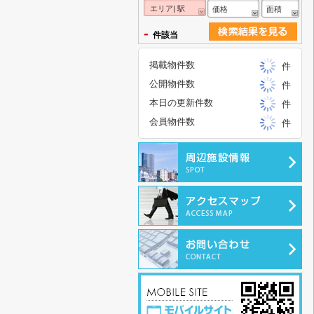
エリア| 駅
価格
面積
-
件該当
掲載物件数
件
公開物件数
件
本日の更新件数
件
会員物件数
件