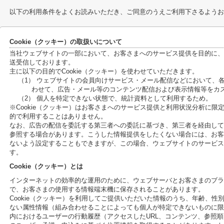
以下の利用条件をよくお読みいただき、ご同意のうえご利用下さるようお
Cookie（クッキー）の取扱いについて
当社ウェブサイトの一部において、お客さまへのサービス提供を目的に、C
送受信しております。
主に以下の目的でCookie（クッキー）を使わせていただきます。
（1） ウェブサイトの会員向けサービス・メール配信などにおいて、
わせて、広告・メール等のコンテンツ配信および表示情報等をカ
（2） 個人を特定できない状態で、統計資料として利用するため。
※Cookie（クッキー）はお客さまへのサービス提供と利用状況分析に
的で利用することはありません。
なお、広告の配信を委託する第三者への委託に基づき、第三者を経由して、
参照する場合があります。こうした情報提供をしたくない場合には、お客さ
ないよう設定することもできますが、この場合、ウェブサイトのサービス
す。
Cookie（クッキー）とは
インターネットの効率的な運用のために、ウェブサーバとお客さまのブラ
で、お客さまの使用する情報端末機に保存されることがあります。
Cookie（クッキー）を利用してご提供いただいた情報のうち、年齢、
ない属性情報（組み合わせることによっても個人が特定できないものに限
内におけるユーザーの行動履歴（アクセスしたURL、コンテンツ、参照