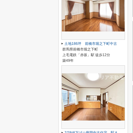
土地186坪 前橋市堀之下町中古
群馬県前橋市堀之下町
上毛電鉄「赤坂」駅 徒歩12分
築49年
7/28値下げ☆藤岡中古住宅 駅まで12分、駐車2台！