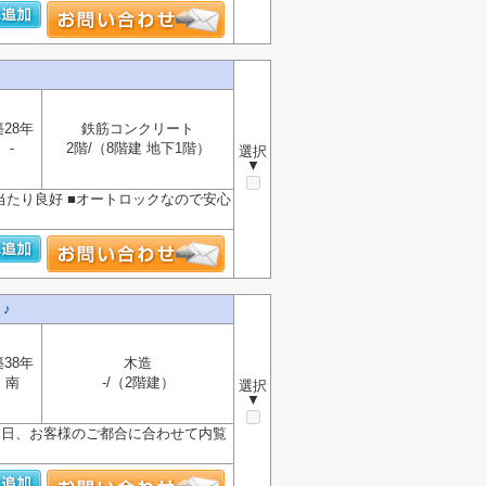
築28年
鉄筋コンクリート
-
2階/（8階建 地下1階）
選択
▼
当たり良好 ■オートロックなので安心
♪
築38年
木造
南
-/（2階建）
選択
▼
★本日、お客様のご都合に合わせて内覧