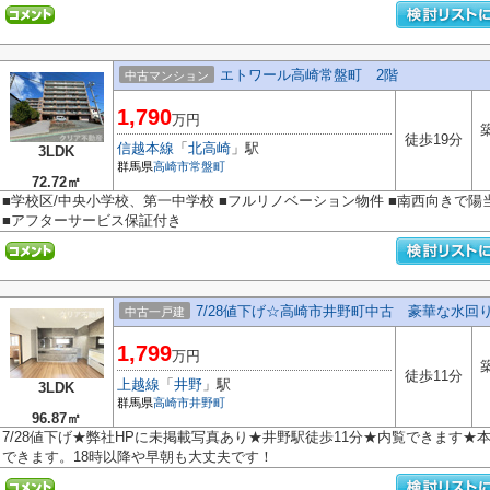
エトワール高崎常盤町 2階
中古マンション
1,790
万円
徒歩19分
信越本線
「
北高崎
」駅
3LDK
群馬県
高崎市
常盤町
72.72㎡
■学校区/中央小学校、第一中学校 ■フルリノベーション物件 ■南西向きで陽
■アフターサービス保証付き
7/28値下げ☆高崎市井野町中古 豪華な水回り
中古一戸建
1,799
万円
徒歩11分
上越線
「
井野
」駅
3LDK
群馬県
高崎市
井野町
96.87㎡
7/28値下げ★弊社HPに未掲載写真あり★井野駅徒歩11分★内覧できます
できます。18時以降や早朝も大丈夫です！