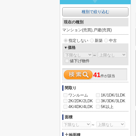
種別で絞り込む
現在の種別
マンション(売買),戸建(売買)
指定しない
新築
中古
▼価格
～
値下げ物件
41
件が該当
間取り
ワンルーム
1K/1DK/1LDK
2K/2DK/2LDK
3K/3DK/3LDK
4K/4DK/4LDK
5K以上
面積
～
土地面積