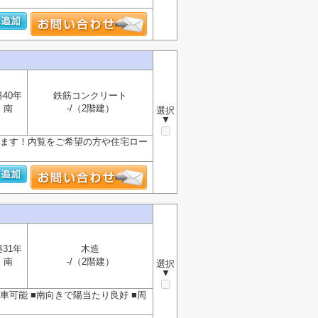
築40年
鉄筋コンクリート
南
-/（2階建）
選択
▼
来ます！内覧をご希望の方や住宅ロー
築31年
木造
南
-/（2階建）
選択
▼
車可能 ■南向きで陽当たり良好 ■周