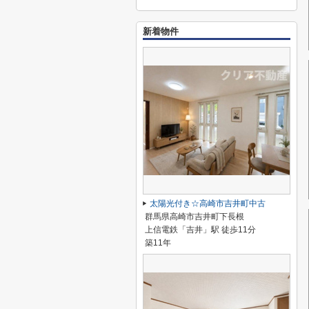
新着物件
太陽光付き☆高崎市吉井町中古
群馬県高崎市吉井町下長根
上信電鉄「吉井」駅 徒歩11分
築11年