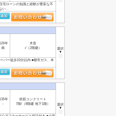
、住宅ローンの知識と経験が豊富な不
...
築26年
木造
南
-/（2階建）
選択
▼
ーパー徒歩10分以内 ■都市ガス、本
築35年
鉄筋コンクリート
-
7階/（8階建 地下1階）
選択
▼
■安心アフターサービス保証付き ■小学