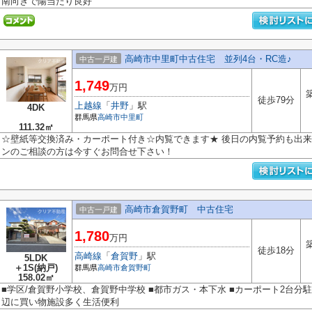
南向きで陽当たり良好
高崎市中里町中古住宅 並列4台・RC造♪
中古一戸建
1,749
万円
徒歩79分
上越線
「
井野
」駅
4DK
群馬県
高崎市
中里町
111.32㎡
☆壁紙等交換済み・カーポート付き☆内覧できます★ 後日の内覧予約も出
ンのご相談の方は今すぐお問合せ下さい！
高崎市倉賀野町 中古住宅
中古一戸建
1,780
万円
徒歩18分
高崎線
「
倉賀野
」駅
5LDK
＋1S(納戸)
群馬県
高崎市
倉賀野町
158.02㎡
■学区/倉賀野小学校、倉賀野中学校 ■都市ガス・本下水 ■カーポート2台分駐
辺に買い物施設多く生活便利