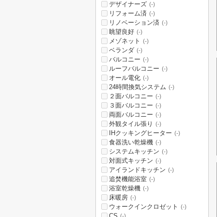
デザイナーズ
(-)
リフォーム済
(-)
リノベーション済
(-)
眺望良好
(-)
メゾネット
(-)
ベランダ
(-)
バルコニー
(-)
ルーフバルコニー
(-)
オール電化
(-)
24時間換気システム
(-)
２面バルコニー
(-)
３面バルコニー
(-)
両面バルコニー
(-)
外観タイル張り
(-)
IHクッキングヒーター
(-)
食器洗い乾燥機
(-)
システムキッチン
(-)
対面式キッチン
(-)
アイランドキッチン
(-)
追焚機能浴室
(-)
浴室乾燥機
(-)
床暖房
(-)
ウォークインクロゼット
(-)
CS
(-)