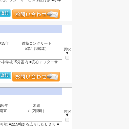
築35年
鉄筋コンクリート
-
5階/（9階建）
選択
▼
小中学校15分圏内 ■安心アフターサ
築6年
木造
南東
-/（2階建）
選択
▼
能 ■22.5帖ある広々したＬＤＫ ■