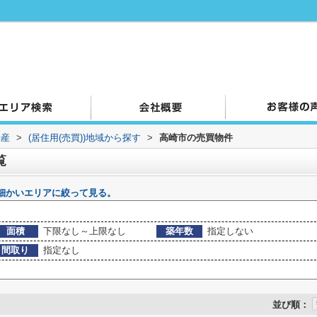
動産
>
(居住用(売買))地域から探す
>
高崎市の売買物件
覧
細かいエリアに絞って見る。
面積
下限なし～上限なし
築年数
指定しない
間取り
指定なし
並び順：