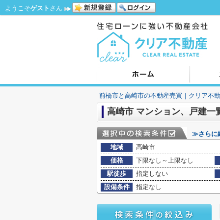
ようこそ
ゲスト
さん
前橋市と高崎市の不動産売買｜クリア不
高崎市 マンション、戸建一
≫さらに
地域
高崎市
価格
下限なし～上限なし
駅徒歩
指定しない
設備条件
指定なし