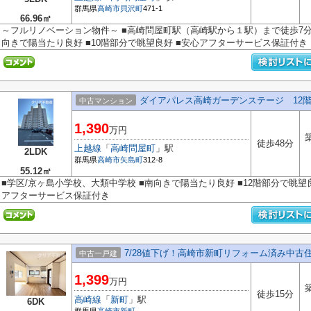
群馬県
高崎市
貝沢町
471-1
66.96㎡
～フルリノベーション物件～ ■高崎問屋町駅（高崎駅から１駅）まで徒歩7分 
向きで陽当たり良好 ■10階部分で眺望良好 ■安心アフターサービス保証付き
ダイアパレス高崎ガーデンステージ 12
中古マンション
1,390
万円
徒歩48分
上越線
「
高崎問屋町
」駅
2LDK
群馬県
高崎市
矢島町
312-8
55.12㎡
■学区/京ヶ島小学校、大類中学校 ■南向きで陽当たり良好 ■12階部分で眺望
アフターサービス保証付き
7/28値下げ！高崎市新町リフォーム済み中古
中古一戸建
1,399
万円
徒歩15分
高崎線
「
新町
」駅
6DK