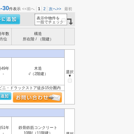
30
件表示
<<前へ
1
2
次へ>>
最初
表示中物件を
一括でチェック
築年数
構造
方位
所在階 / （階建）
築49年
木造
選択
-
-/（2階建）
▼
ンビニ・ドラックストア徒歩15分圏内
築51年
鉄骨鉄筋コンクリート
-
10階/（11階建）
選択