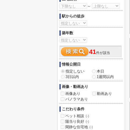
～
駅からの徒歩
築年数
41
件が該当
情報公開日
指定しない
本日
3日以内
1週間以内
画像・動画あり
画像あり
動画あり
パノラマあり
こだわり条件
ペット相談
(-)
陽当り良好
(-)
閑静な住宅地
(-)