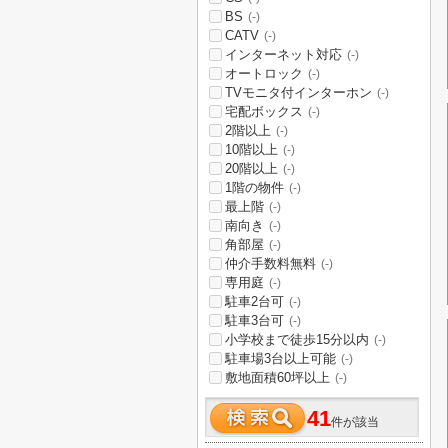
BS
(-)
CATV
(-)
インターネット対応
(-)
オートロック
(-)
TVモニタ付インターホン
(-)
宅配ボックス
(-)
2階以上
(-)
10階以上
(-)
20階以上
(-)
1階の物件
(-)
最上階
(-)
南向き
(-)
角部屋
(-)
仲介手数料無料
(-)
専用庭
(-)
駐車2台可
(-)
駐車3台可
(-)
小学校まで徒歩15分以内
(-)
駐車場3台以上可能
(-)
敷地面積60坪以上
(-)
41
件が該当