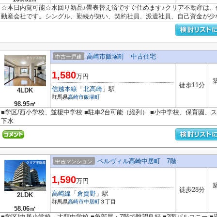
☆本日内覧可能☆水回り新品♪畳表替え済ですぐ住めます♪クリア不動産は
動産会社です。シングル、勤続が短い、契約社員、派遣社員、自己資金が少ない
高崎市飯塚町 中古住宅
中古一戸建
1,580
万円
徒歩11分
信越本線
「
北高崎
」駅
4LDK
群馬県
高崎市
飯塚町
98.95㎡
■学区/西小学校、並榎中学校 ■駐車2台可能（縦列） ■小中学校、保育園、ス
下水
ベルヴィル高崎中居町 7階
中古マンション
1,590
万円
徒歩28分
高崎線
「
倉賀野
」駅
2LDK
群馬県
高崎市
中居町
３丁目
58.06㎡
■学区/中居小学校、大類中学校 ■角部屋・7階で眺望良好 ■2面バルコニー 