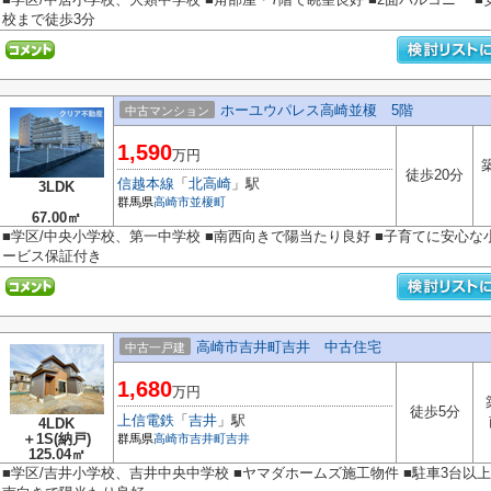
校まで徒歩3分
ホーユウパレス高崎並榎 5階
中古マンション
1,590
万円
徒歩20分
信越本線
「
北高崎
」駅
3LDK
群馬県
高崎市
並榎町
67.00㎡
■学区/中央小学校、第一中学校 ■南西向きで陽当たり良好 ■子育てに安心な
ービス保証付き
高崎市吉井町吉井 中古住宅
中古一戸建
1,680
万円
徒歩5分
上信電鉄
「
吉井
」駅
4LDK
＋1S(納戸)
群馬県
高崎市
吉井町吉井
125.04㎡
■学区/吉井小学校、吉井中央中学校 ■ヤマダホームズ施工物件 ■駐車3台以上可