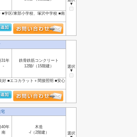
▼
■学区/東部小学校、塚沢中学校 ■南
階
築31年
鉄骨鉄筋コンクリート
-
12階/（15階建）
選択
▼
良好 ■エコカラット＋間接照明 ■安心
住宅
築40年
木造
南
-/（2階建）
選択