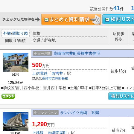
41
1-
該当公開件数
件
外観
/
間取り図
価格
駅徒歩
停歩
交通 / 所在地
間取り/面積
高崎市吉井町長根中古住宅
中古一戸建
500
万円
徒歩13分
上信電鉄
「
西吉井
」駅
6DK
群馬県
高崎市
吉井町長根
125.86㎡
■学校区/吉井西小学校、吉井西中学校 ■土地163坪 ■駐車3台以上可能 ■コ
サンハイツ高崎 10階
中古マンション
1,290
万円
徒歩7分
上越線
「
高崎問屋町
」駅
3LDK