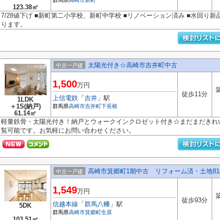
群馬県
高崎市
新町
123.38㎡
7/28値下げ ■新町第二小学校、新町中学校 ■リノベーション済み ■水回り
ります。
太陽光付き☆高崎市吉井町中古
中古一戸建
1,500
万円
徒歩11分
上信電鉄
「
吉井
」駅
1LDK
＋1S(納戸)
群馬県
高崎市
吉井町下長根
61.14㎡
軽量鉄骨・太陽光付き！納戸とウォークインクロゼット付き☆まだまだきれ
覧可能です。お気軽にお問い合わせください。
高崎市箕郷町1期中古 リフォーム済・土地81
中古一戸建
1,549
万円
徒歩93分
信越本線
「
群馬八幡
」駅
5DK
群馬県
高崎市
箕郷町生原
103.51㎡