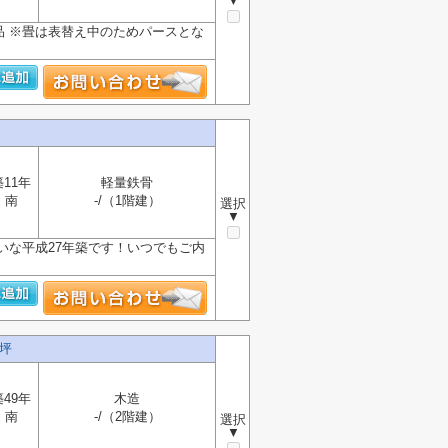
▼
新品 ※畳は表替え中のためパースとな
築11年
軽量鉄骨
南
-/（1階建）
選択
▼
いな平成27年築です！いつでもご内
坪
築49年
木造
南
-/（2階建）
選択
▼