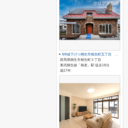
8/8値下げ☆桐生市相生町五丁目 中古住宅
群馬県桐生市相生町５丁目
東武桐生線「相老」駅 徒歩18分
築27年