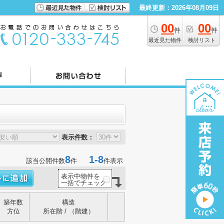
最終更新：2026年08月09日
00
00
件
件
最近見た物件
検討リスト
表示件数：
8
1-8
該当公開件数
件
件表示
表示中物件を
一括でチェック
築年数
構造
方位
所在階 / （階建）