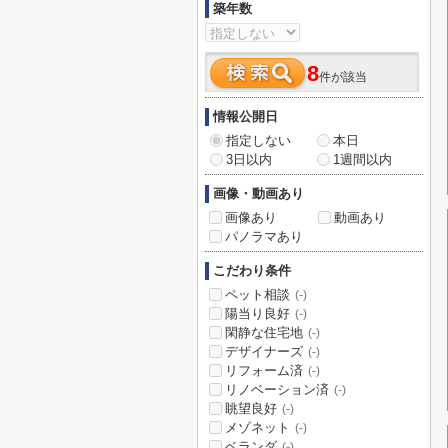
築年数
8
件が該当
情報公開日
指定しない
本日
3日以内
1週間以内
画像・動画あり
画像あり
動画あり
パノラマあり
こだわり条件
ペット相談
(-)
陽当り良好
(-)
閑静な住宅地
(-)
デザイナーズ
(-)
リフォーム済
(-)
リノベーション済
(-)
眺望良好
(-)
メゾネット
(-)
ベランダ
(-)