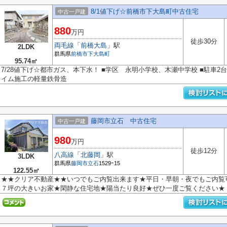
8/1値下げ☆前橋市下大島町中古住宅
中古一戸建
880
万円
徒歩30分
両毛線
「
前橋大島
」駅
2LDK
群馬県
前橋市
下大島町
95.74㎡
7/28値下げ☆都市ガス、本下水！ ■学区 永明小学校、木瀬中学校 ■駐車2
イム施工の軽量鉄骨造
藤岡市立石 中古住宅
中古一戸建
980
万円
徒歩12分
八高線
「
北藤岡
」駅
3LDK
群馬県
藤岡市
立石
1529ｰ15
122.55㎡
★★クリア不動産★★いつでもご内覧出来ます★平日・早朝・夜でもご内覧
７坪の大きいお家★閑静な住宅地★陽当たり良好★ぜひ一度ご覧ください★