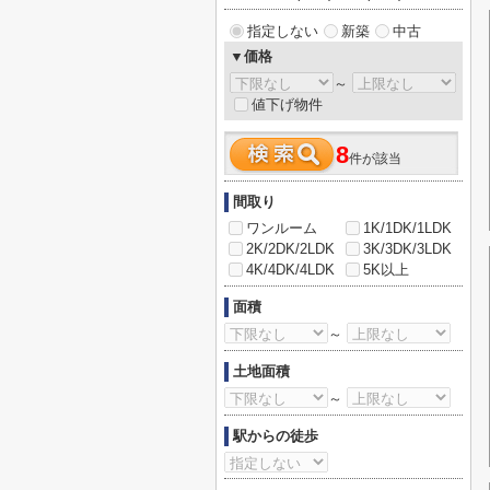
指定しない
新築
中古
▼価格
～
値下げ物件
8
件が該当
間取り
ワンルーム
1K/1DK/1LDK
2K/2DK/2LDK
3K/3DK/3LDK
4K/4DK/4LDK
5K以上
面積
～
土地面積
～
駅からの徒歩