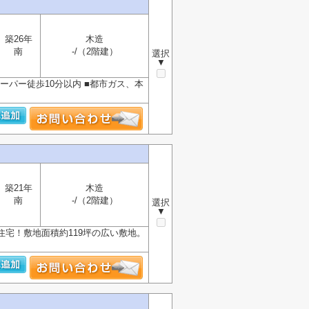
築26年
木造
南
-/（2階建）
選択
▼
ーパー徒歩10分以内 ■都市ガス、本
築21年
木造
南
-/（2階建）
選択
▼
住宅！敷地面積約119坪の広い敷地。