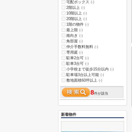
宅配ボックス
(-)
2階以上
(-)
10階以上
(-)
20階以上
(-)
1階の物件
(-)
最上階
(-)
南向き
(-)
角部屋
(-)
仲介手数料無料
(-)
専用庭
(-)
駐車2台可
(-)
駐車3台可
(-)
小学校まで徒歩15分以内
(-)
駐車場3台以上可能
(-)
敷地面積60坪以上
(-)
8
件が該当
新着物件