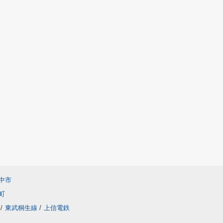
中市
町
/
東武桐生線
/
上信電鉄