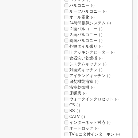
バルコニー
(-)
ルーフバルコニー
(-)
オール電化
(-)
24時間換気システム
(-)
２面バルコニー
(-)
３面バルコニー
(-)
両面バルコニー
(-)
外観タイル張り
(-)
IHクッキングヒーター
(-)
食器洗い乾燥機
(-)
システムキッチン
(-)
対面式キッチン
(-)
アイランドキッチン
(-)
追焚機能浴室
(-)
浴室乾燥機
(-)
床暖房
(-)
ウォークインクロゼット
(-)
CS
(-)
BS
(-)
CATV
(-)
インターネット対応
(-)
オートロック
(-)
TVモニタ付インターホン
(-)