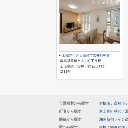
太陽光付き☆高崎市吉井町中古
群馬県高崎市吉井町下長根
上信電鉄「吉井」駅 徒歩11分
築11年
市区町村から探す
前橋市
/
高崎市
/
町名から探す
富士見町時沢
/
路線から探す
湘南新宿ライン
駅から探す
前橋
/
中央前橋
/