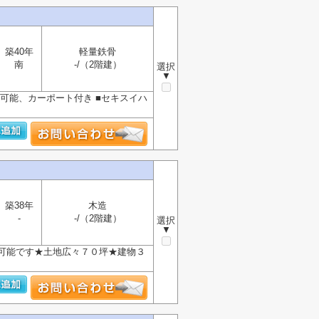
築40年
軽量鉄骨
南
-/（2階建）
選択
▼
台可能、カーポート付き ■セキスイハ
築38年
木造
-
-/（2階建）
選択
▼
可能です★土地広々７０坪★建物３