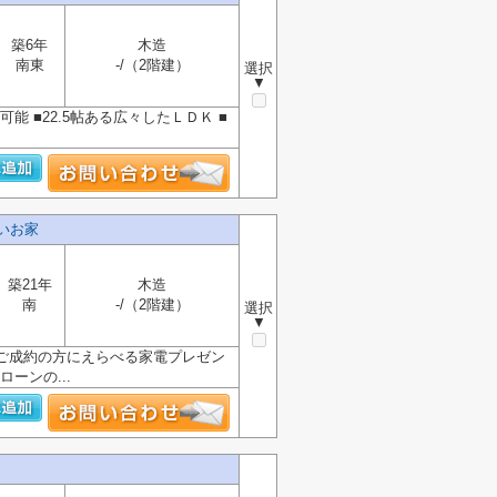
築6年
木造
南東
-/（2階建）
選択
▼
能 ■22.5帖ある広々したＬＤＫ ■
いお家
築21年
木造
南
-/（2階建）
選択
▼
☆ご成約の方にえらべる家電プレゼン
ーンの...