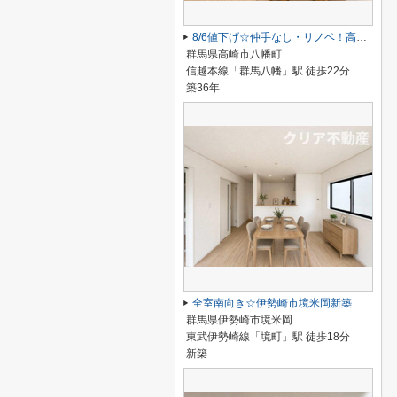
8/6値下げ☆仲手なし・リノベ！高崎市八幡町平屋
群馬県高崎市八幡町
信越本線「群馬八幡」駅 徒歩22分
築36年
全室南向き☆伊勢崎市境米岡新築
群馬県伊勢崎市境米岡
東武伊勢崎線「境町」駅 徒歩18分
新築