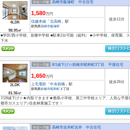
高崎市飯塚町 中古住宅
中古一戸建
1,580
万円
徒歩11分
信越本線
「
北高崎
」駅
4LDK
群馬県
高崎市
飯塚町
98.95㎡
■学区/西小学校、並榎中学校 ■駐車2台可能（縦列） ■小中学校、保育園、ス
下水
8/1値下げ☆前橋市昭和町3丁目 平屋住宅
中古一戸建
1,650
万円
徒歩26分
上毛電鉄
「
中央前橋
」駅
2LDK
群馬県
前橋市
昭和町
３丁目
81.56㎡
7/28値下げ☆★内覧できます★敷島小学校、第三中学校エリア、人気な平屋
都市ガスエリア♪住友林業施工です！
高崎市吉井町吉井 中古住宅
中古一戸建