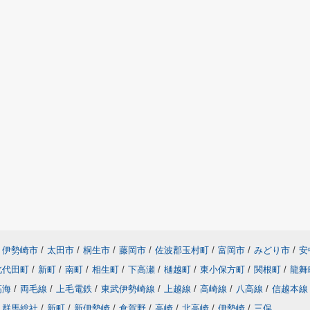
伊勢崎市
/
太田市
/
桐生市
/
藤岡市
/
佐波郡玉村町
/
富岡市
/
みどり市
/
安
北代田町
/
新町
/
南町
/
相生町
/
下高瀬
/
樋越町
/
東小保方町
/
関根町
/
龍舞
高海
/
両毛線
/
上毛電鉄
/
東武伊勢崎線
/
上越線
/
高崎線
/
八高線
/
信越本線
群馬総社
/
新町
/
新伊勢崎
/
倉賀野
/
高崎
/
北高崎
/
伊勢崎
/
三俣