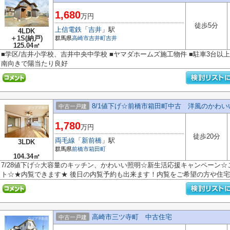
1,680
万円
徒歩5分
上信電鉄
「
吉井
」駅
4LDK
＋1S(納戸)
群馬県
高崎市
吉井町吉井
125.04㎡
■学区/吉井小学校、吉井中央中学校 ■ヤマダホームズ施工物件 ■駐車3台以上可
南向きで陽当たり良好
8/1値下げ☆前橋市箱田町中古 洋風のかわい
中古一戸建
1,780
万円
徒歩20分
両毛線
「
新前橋
」駅
3LDK
群馬県
前橋市
箱田町
104.34㎡
7/28値下げ☆大容量のキッチン、かわいい照明☆新生活応援キャンペーン
ト☆★内覧できます★ 後日の内覧予約も出来ます！内覧をご希望の方や住宅ロ
高崎市三ツ寺町 中古住宅
中古一戸建