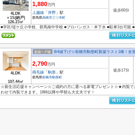
1,880
万円
徒歩60分
上越線
「
井野
」駅
4LDK
＋1S(納戸)
群馬県
高崎市
三ツ寺町
126.23㎡
■学区/堤ケ丘小学校、群馬南中学校 ■プロパンガス・本下水 ■駐車3台可能 
8/4値下げ☆前橋市駒形町新築ラスト1棟！全室
新築一戸建
2,790
万円
徒歩17分
両毛線
「
駒形
」駅
4LDK
群馬県
前橋市
駒形町
107.44㎡
☆新生活応援キャンペーン☆ご成約の方に選べる家電プレゼント☆★内覧で
わせて内覧できます。18時以降や早朝も大丈夫です！