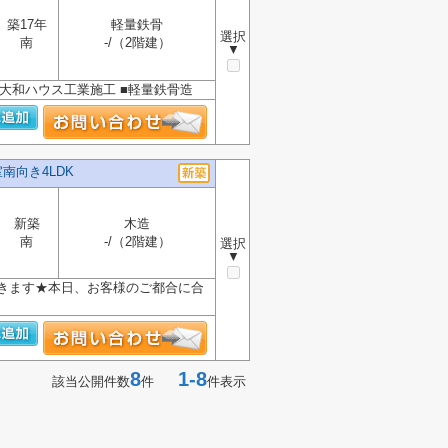
築17年
軽量鉄骨
選択
南
-/（2階建）
▼
■大和ハウス工業施工 ■軽量鉄骨造
南向き4LDK
新築
木造
南
-/（2階建）
選択
▼
きます★本日、お客様のご都合に合
8
1-8
該当公開件数
件
件表示