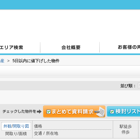
動産
>
5日以内に値下げした物件
並び順：
外観
/
間取り図
価格
駅徒歩
停歩
交通 / 所在地
間取り/面積