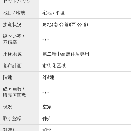
セットバック
地目 / 地勢
宅地 / 平坦
接道状況
角地(南 公道)(西 公道)
建ぺい率 /
- / -
容積率
用途地域
第二種中高層住居専用
都市計画
市街化区域
階建
2階建
総区画数 /
- / -
販売区画数
現況
空家
取引態様
仲介
引渡し
相談