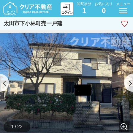
閲覧履歴
お気に入り
メニュー
1
0
太田市下小林町売一戸建
1 / 23