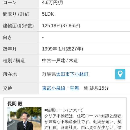
ローン
4.6万円/月
間取り / 詳細
5LDK
建物面積(坪数)
125.18㎡(37.86坪)
向き
-
築年月
1999年 1月(築27年)
種別 / 構造
中古一戸建 / 木造
所在地
群馬県
太田市
下小林町
交通
東武小泉線
「
竜舞
」駅 徒歩15分
長岡 毅
■住宅ローンについて
クリア不動産は、住宅ローンの知識と経験
が豊富な不動産会社です。勤続が短い、契
約社員、派遣社員、自己資金が少ない、借