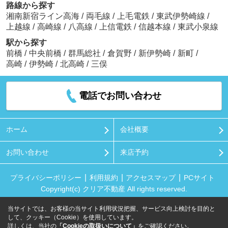
路線から探す
湘南新宿ライン高海
/
両毛線
/
上毛電鉄
/
東武伊勢崎線
/
上越線
/
高崎線
/
八高線
/
上信電鉄
/
信越本線
/
東武小泉線
駅から探す
前橋
/
中央前橋
/
群馬総社
/
倉賀野
/
新伊勢崎
/
新町
/
高崎
/
伊勢崎
/
北高崎
/
三俣
電話でお問い合わせ
ホーム
会社概要
お問い合わせ
来店予約
プライバシーポリシー
利用規約
アクセスマップ
PCサイト
Copyright(c) クリア不動産 All rights reserved.
当サイトでは、お客様の当サイト利用状況把握、サービス向上検討を目的と
して、クッキー（Cookie）を使用しています。
詳しくは、当社の
「Cookieの取扱いについて」
をご確認ください。