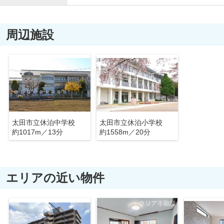
周辺施設
太田市立休泊中学校
太田市立休泊小学校
約1017m／13分
約1558m／20分
エリアの近い物件