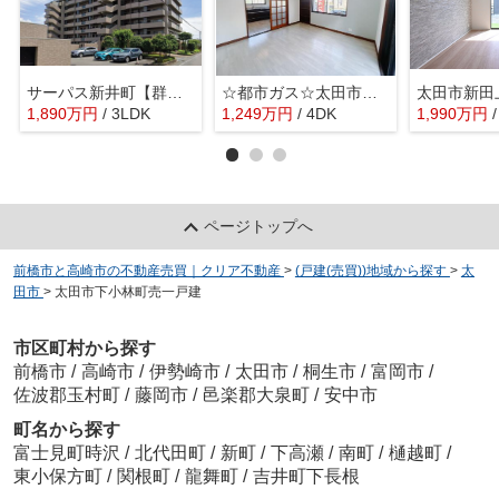
サーパス新井町【群馬県太田市新井町】
☆都市ガス☆太田市新道町1期 中古戸建
1,890
万
円
/ 3LDK
1,249
万
円
/ 4DK
1,990
万
円
ページトップへ
前橋市と高崎市の不動産売買｜クリア不動産
>
(戸建(売買))地域から探す
>
太
田市
>
太田市下小林町売一戸建
市区町村から探す
前橋市
/
高崎市
/
伊勢崎市
/
太田市
/
桐生市
/
富岡市
/
佐波郡玉村町
/
藤岡市
/
邑楽郡大泉町
/
安中市
町名から探す
富士見町時沢
/
北代田町
/
新町
/
下高瀬
/
南町
/
樋越町
/
東小保方町
/
関根町
/
龍舞町
/
吉井町下長根