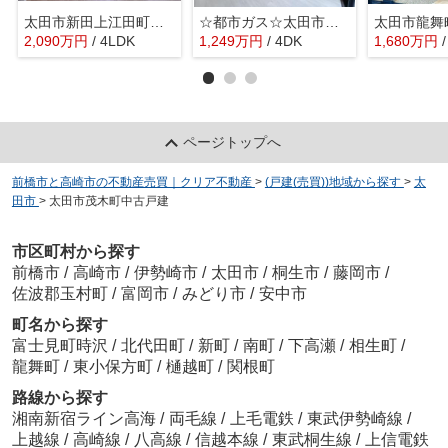
太田市新田上江田町 GRAFARE
☆都市ガス☆太田市新道町1期 中古戸建
太田市龍舞
2,090
万
円
/ 4LDK
1,249
万
円
/ 4DK
1,680
万
円
ページトップへ
前橋市と高崎市の不動産売買｜クリア不動産
>
(戸建(売買))地域から探す
>
太
田市
>
太田市茂木町中古戸建
市区町村から探す
前橋市
/
高崎市
/
伊勢崎市
/
太田市
/
桐生市
/
藤岡市
/
佐波郡玉村町
/
富岡市
/
みどり市
/
安中市
町名から探す
富士見町時沢
/
北代田町
/
新町
/
南町
/
下高瀬
/
相生町
/
龍舞町
/
東小保方町
/
樋越町
/
関根町
路線から探す
湘南新宿ライン高海
/
両毛線
/
上毛電鉄
/
東武伊勢崎線
/
上越線
/
高崎線
/
八高線
/
信越本線
/
東武桐生線
/
上信電鉄