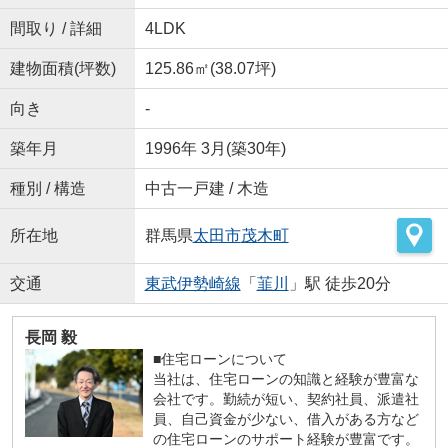
間取り / 詳細
4LDK
建物面積(坪数)
125.86㎡(38.07坪)
向き
-
築年月
1996年 3月(築30年)
種別 / 構造
中古一戸建 / 木造
所在地
群馬県
太田市
茂木町
交通
東武伊勢崎線
「
韮川
」駅 徒歩20分
長岡 毅
■住宅ローンについて
当社は、住宅ローンの知識と経験が豊富な
会社です。勤続が短い、契約社員、派遣社
員、自己資金が少ない、借入がある方など
の住宅ローンのサポート経験が豊富です。