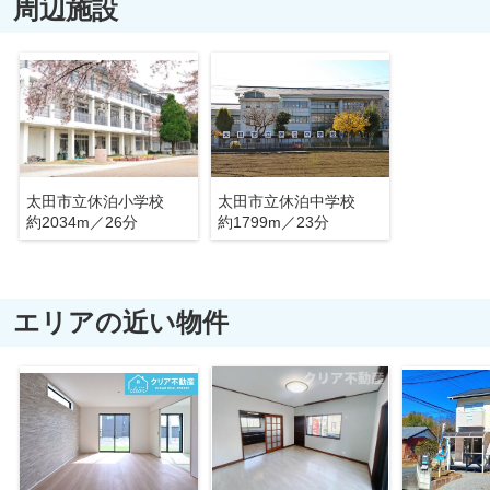
周辺施設
太田市立休泊小学校
太田市立休泊中学校
約2034m／26分
約1799m／23分
エリアの近い物件