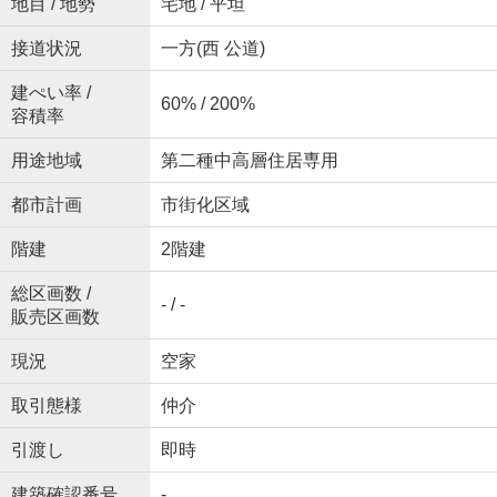
地目 / 地勢
宅地 / 平坦
接道状況
一方(西 公道)
建ぺい率 /
60% / 200%
容積率
用途地域
第二種中高層住居専用
都市計画
市街化区域
階建
2階建
総区画数 /
- / -
販売区画数
現況
空家
取引態様
仲介
引渡し
即時
建築確認番号
-