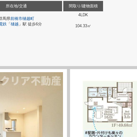
所在地/交通
間取り/建物面積
4LDK
群馬県
前橋市
樋越町
電鉄
「
樋越
」駅 徒歩6分
104.33㎡