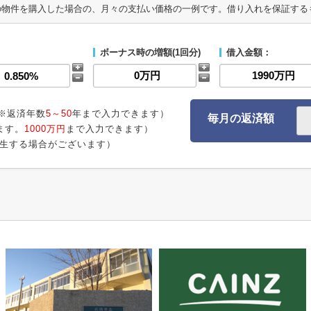
の物件を購入した場合の、月々の支払い価格の一例です。借り入れを保証する
ボーナス時の増額(1回分)
借入金額：
※返済年数
5～50
年まで入力できます）
毎月の返済額
ます。
1000万円
まで入力できます）
生する場合がございます）