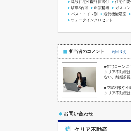
建設住宅性能評価書付
住宅性能
駐車3台可
耐震構造
ガスコン
バス・トイレ別
追焚機能浴室
ウォークインクロゼット
担当者のコメント
高田りえ
■住宅ローンに
クリア不動産は
ない、離婚前提
■空家相談や不
クリア不動産は
お問い合わせ
クリア不動産