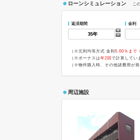
ローンシミュレーション
こ
返済期間
金利
（※元利均等方式 金利
5.00％まで
（※ボーナスは
年2回
で計算してい
（※物件購入時、その他諸費用が発
周辺施設