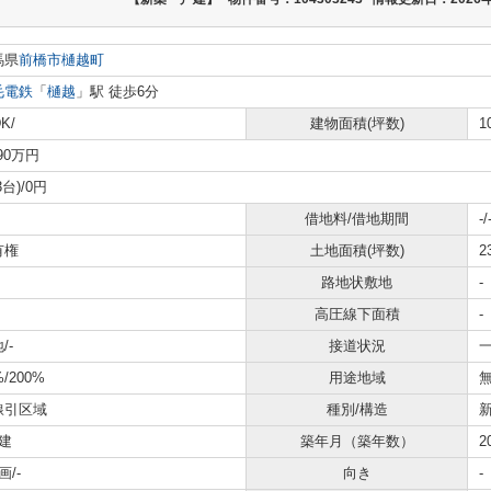
馬県
前橋市
樋越町
毛電鉄
「
樋越
」駅 徒歩6分
K/
建物面積(坪数)
1
990万円
3台)/0円
借地料/借地期間
-/
有権
土地面積(坪数)
2
路地状敷地
-
高圧線下面積
-
/-
接道状況
一
%/200%
用途地域
線引区域
種別/構造
建
築年月（築年数）
2
画/-
向き
-