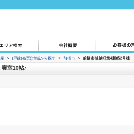
動産
>
(戸建(売買))地域から探す
>
前橋市
>
前橋市樋越町第4新築2号棟 
寝室10帖♪