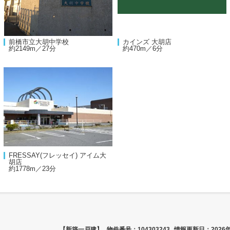
前橋市立大胡中学校
カインズ 大胡店
約2149m／27分
約470m／6分
FRESSAY(フレッセイ) アイム大
胡店
約1778m／23分
【新築一戸建】
物件番号：104303243
情報更新日：2026年