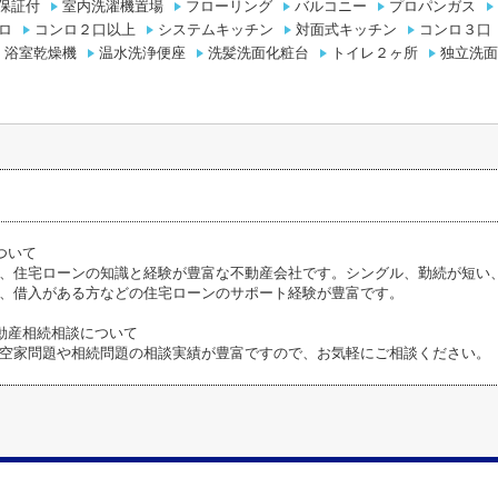
保証付
室内洗濯機置場
フローリング
バルコニー
プロパンガス
ロ
コンロ２口以上
システムキッチン
対面式キッチン
コンロ３口
浴室乾燥機
温水洗浄便座
洗髪洗面化粧台
トイレ２ヶ所
独立洗面
ついて
、住宅ローンの知識と経験が豊富な不動産会社です。シングル、勤続が短い
、借入がある方などの住宅ローンのサポート経験が豊富です。
動産相続相談について
空家問題や相続問題の相談実績が豊富ですので、お気軽にご相談ください。