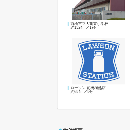
前橋市立大胡東小学校
約1324m／17分
ローソン 前橋樋越店
約694m／9分