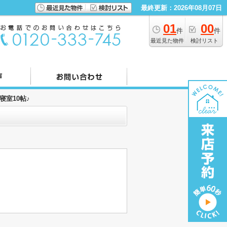
最終更新：2026年08月07日
01
00
件
件
最近見た物件
検討リスト
寝室10帖♪