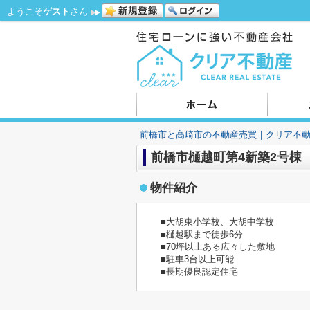
ようこそ
ゲスト
さん
前橋市と高崎市の不動産売買｜クリア不
前橋市樋越町第4新築2号棟 
物件紹介
■大胡東小学校、大胡中学校
■樋越駅まで徒歩6分
■70坪以上ある広々した敷地
■駐車3台以上可能
■長期優良認定住宅