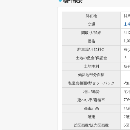
物件概要
所在地
群
交通
上
間取り/詳細
4LD
価格
1,
駐車場/月額料金
有(
土地の敷金/保証金
-/-
土地権利
所
傾斜地部分面積
-
私道負担面積/セットバック
-/無
地目/地勢
宅地
建ぺい率/容積率
70
都市計画
非
階建
2階
総区画数/販売区画数
6区