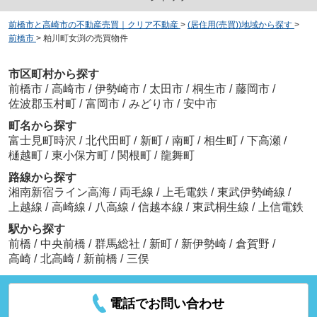
前橋市と高崎市の不動産売買｜クリア不動産
>
(居住用(売買))地域から探す
>
前橋市
>
粕川町女渕の売買物件
市区町村から探す
前橋市
/
高崎市
/
伊勢崎市
/
太田市
/
桐生市
/
藤岡市
/
佐波郡玉村町
/
富岡市
/
みどり市
/
安中市
町名から探す
富士見町時沢
/
北代田町
/
新町
/
南町
/
相生町
/
下高瀬
/
樋越町
/
東小保方町
/
関根町
/
龍舞町
路線から探す
湘南新宿ライン高海
/
両毛線
/
上毛電鉄
/
東武伊勢崎線
/
上越線
/
高崎線
/
八高線
/
信越本線
/
東武桐生線
/
上信電鉄
駅から探す
前橋
/
中央前橋
/
群馬総社
/
新町
/
新伊勢崎
/
倉賀野
/
高崎
/
北高崎
/
新前橋
/
三俣
電話でお問い合わせ