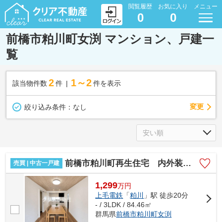
閲覧履歴
お気に入り
メニュー
0
0
前橋市粕川町女渕 マンション、戸建一
覧
2
1～2
該当物件数
件
件を表示
変更
絞り込み条件：
なし
前橋市粕川町再生住宅 内外装ピカピカきれい
売買 | 中古一戸建
1,299
万
円
上毛電鉄
「
粕川
」駅 徒歩20分
- / 3LDK / 84.46㎡
群馬県
前橋市
粕川町女渕