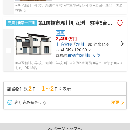
■学区粕川小学校、粕川中学校 ■駐車並列2台可能 ■水回り新品、内装
交換済
第1前橋市粕川町女渕 駐車5台＋全室南向き
売買 | 新築一戸建
新築
2,490
万
円
上毛電鉄
「
粕川
」駅 徒歩11分
- / 4LDK / 126.69㎡
群馬県
前橋市
粕川町女渕
■学区粕川小学校、粕川中学校 ■駐車並列5台可能 ■浴室TV付き ■広々
したLDK18帖
2
1～2
該当物件数
件
件を表示
変更
絞り込み条件：
なし
ページトップへ