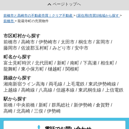
ページトップへ
前橋市と高崎市の不動産売買｜クリア不動産
>
(居住用(売買))地域から探す
>
前橋市
>
龍蔵寺町の売買物件
市区町村から探す
前橋市
/
高崎市
/
伊勢崎市
/
太田市
/
桐生市
/
富岡市
/
藤岡市
/
佐波郡玉村町
/
みどり市
/
安中市
町名から探す
富士見町時沢
/
北代田町
/
新町
/
南町
/
下高瀬
/
相生町
/
龍舞町
/
東小保方町
/
樋越町
/
関根町
路線から探す
湘南新宿ライン高海
/
両毛線
/
上毛電鉄
/
東武伊勢崎線
/
上越線
/
高崎線
/
八高線
/
信越本線
/
東武桐生線
/
上信電鉄
駅から探す
前橋
/
中央前橋
/
新町
/
群馬総社
/
新伊勢崎
/
倉賀野
/
高崎
/
北高崎
/
三俣
/
伊勢崎
電話でお問い合わせ