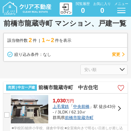
閲覧履歴
お気に入り
メニュー
0
0
前橋市龍蔵寺町 マンション、戸建一覧
2
1～2
該当物件数
件
件を表示
変更
絞り込み条件：
なし
前橋市龍蔵寺町 中古住宅
売買 | 中古一戸建
1,030
万
円
上毛電鉄
「
中央前橋
」駅 徒歩43分
- / 3LDK / 62.10㎡
群馬県
前橋市
龍蔵寺町
■学校区/細井小学校、鎌倉中学校 ■全室南向きで明るい日差しが差し込