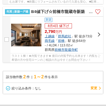
むお家です。 ■綺麗にリフォームされているので入居も安心。 ■駐車ス
ペースは3台以上駐車可能です。 ■現地見学は早...
8/4値下げ☆前橋市龍蔵寺新築 全室南向き・オール電化
売買 | 新築一戸建
新築
8月4日 値下げ
2,790
万
円
上越線
「
群馬総社
」駅 徒歩73分
両毛線
「
前橋
」駅 徒歩64分
- / 4LDK / 113.02㎡
群馬県
前橋市
龍蔵寺町
ラスト１棟！★内覧できます★ 後日の内覧予約も出来ます！内覧をご
希望の方や住宅ローンのご相談の方は今すぐお問合せ下さい！
2
1～2
該当物件数
件
件を表示
変更
絞り込み条件：
なし