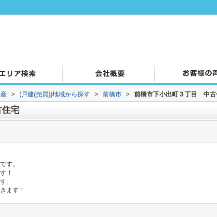
動産
>
(戸建(売買))地域から探す
>
前橋市
>
前橋市下小出町３丁目 中古
古住宅
宅です。
です！
です。
できます！