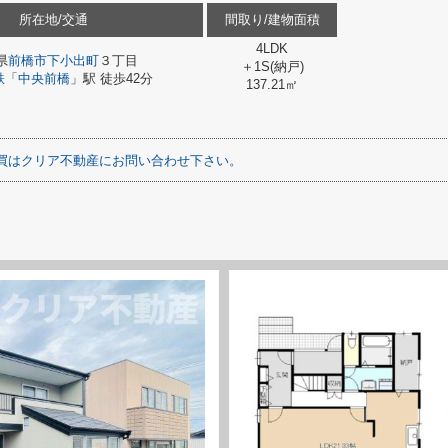
所在地/交通
間取り/建物面積
4LDK
県
前橋市
下小出町
３丁目
＋1S(納戸)
鉄
「
中央前橋
」駅 徒歩42分
137.21㎡
買はクリア不動産にお問い合わせ下さい。