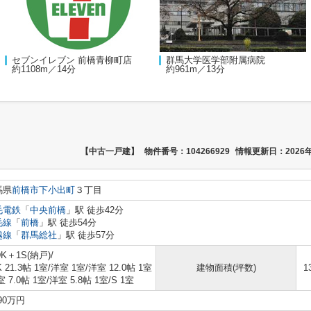
セブンイレブン 前橋青柳町店
群馬大学医学部附属病院
約1108m／14分
約961m／13分
【中古一戸建】
物件番号：104266929
情報更新日：2026年
馬県
前橋市
下小出町
３丁目
毛電鉄
「
中央前橋
」駅 徒歩42分
毛線
「
前橋
」駅 徒歩54分
越線
「
群馬総社
」駅 徒歩57分
DK＋1S(納戸)/
K 21.3帖 1室
/
洋室 1室
/
洋室 12.0帖 1室
建物面積(坪数)
1
 7.0帖 1室
/
洋室 5.8帖 1室
/
S 1室
990万円