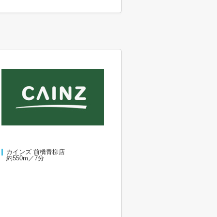
カインズ 前橋青柳店
約550m／7分