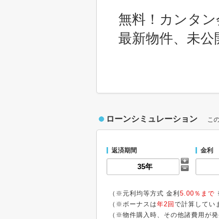
無料！カンタン
最新物件、未公
ローンシミュレーション
こ
返済期間
金利
（※元利均等方式 金利
5.00％まで
（※ボーナスは
年2回
で計算してい
（※物件購入時、その他諸費用が発