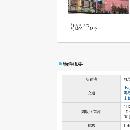
前橋リリカ
約1400m／18分
物件概要
所在地
群
上
交通
両
上
4L
間取り/詳細
LD
/
和室
価格
1,