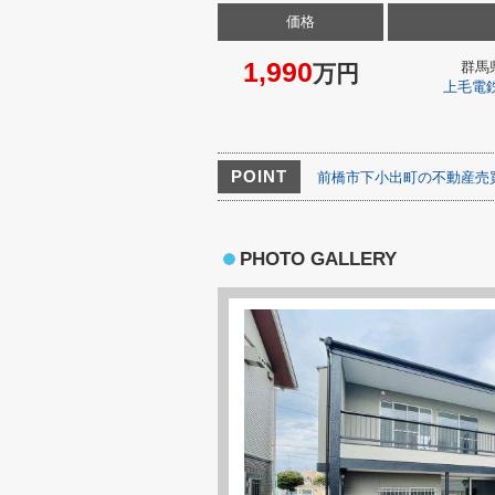
価格
1,990
群馬
万円
上毛電
POINT
前橋市下小出町の不動産売
PHOTO GALLERY