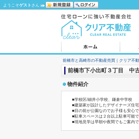
ようこそ
ゲスト
さん
前橋市と高崎市の不動産売買｜クリア不
前橋市下小出町３丁目 中
物件紹介
■学校区/細井小学校、鎌倉中学校
■建築家が設計したデザイナーズ住
■目の前が公園なのでお子様も安心
■駐車スペースは２台以上駐車可能
■現地見学は早朝や夜間でもご案内