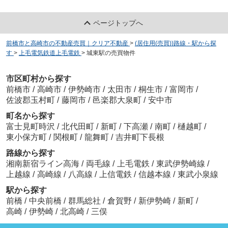
ページトップへ
前橋市と高崎市の不動産売買｜クリア不動産
>
(居住用(売買))路線・駅から探
す
>
上毛電気鉄道上毛電鉄
>
城東駅の売買物件
市区町村から探す
前橋市
/
高崎市
/
伊勢崎市
/
太田市
/
桐生市
/
富岡市
/
佐波郡玉村町
/
藤岡市
/
邑楽郡大泉町
/
安中市
町名から探す
富士見町時沢
/
北代田町
/
新町
/
下高瀬
/
南町
/
樋越町
/
東小保方町
/
関根町
/
龍舞町
/
吉井町下長根
路線から探す
湘南新宿ライン高海
/
両毛線
/
上毛電鉄
/
東武伊勢崎線
/
上越線
/
高崎線
/
八高線
/
上信電鉄
/
信越本線
/
東武小泉線
駅から探す
前橋
/
中央前橋
/
群馬総社
/
倉賀野
/
新伊勢崎
/
新町
/
高崎
/
伊勢崎
/
北高崎
/
三俣