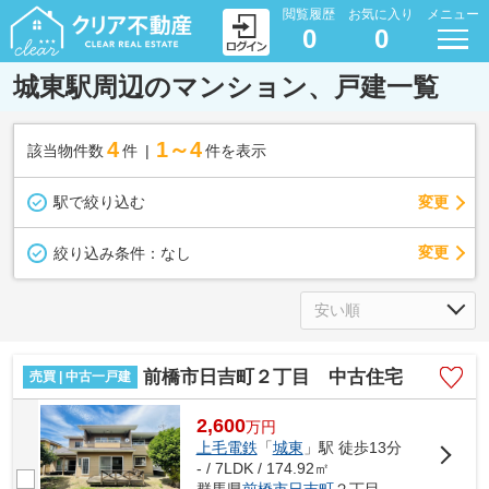
閲覧履歴
お気に入り
メニュー
0
0
城東駅周辺のマンション、戸建一覧
4
1～4
該当物件数
件
件を表示
駅で絞り込む
変更
変更
絞り込み条件：
なし
前橋市日吉町２丁目 中古住宅
売買 | 中古一戸建
2,600
万
円
上毛電鉄
「
城東
」駅 徒歩13分
- / 7LDK / 174.92㎡