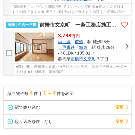
7/25値下げ☆リビング間接照明でオシャレな雰囲気★乾太くん置けま
す！内覧できます★ 後日の内覧予約も出来ます！内覧をご希望の方や住
宅ローンのご相談の方は今すぐお問合せ下さい！
前橋市文京町 一条工務店施工中古住宅 土地96坪
売買 | 中古一戸建
3,798
万
円
両毛線
「
前橋
」駅 徒歩25分
上毛電鉄
「
城東
」駅 徒歩26分
- / 6LDK / 195.01㎡
群馬県
前橋市
文京町
３丁目
■弊社HPに未掲載写真あり ■学区天川小学校、第五中学校 ■カーポー
ト付き ■土地96坪、建物58坪
4
1～4
該当物件数
件
件を表示
駅で絞り込む
変更
変更
絞り込み条件：
なし