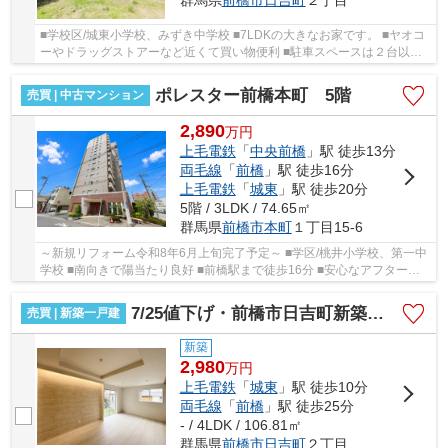
群馬県
前橋市
日吉町
２丁目
■学校区/城東小学校、みずき中学校 ■7LDKの大きなお家です。 ■ヤオコ
ーやドラッグストアーなど近くて買い物便利 ■駐車スペースは２台以上
駐車可能です。 ■現地見学は早朝や夜間でもご...
ポレスター前橋本町 5階
売買 | 中古マンション
2,890
万
円
上毛電鉄
「
中央前橋
」駅 徒歩13分
両毛線
「
前橋
」駅 徒歩16分
上毛電鉄
「
城東
」駅 徒歩20分
5階 / 3LDK / 74.65㎡
群馬県
前橋市
本町
１丁目15-6
～新規リフォーム令和8年6月上旬完了予定～ ■学区/桃井小学校、第一中
学校 ■南向きで陽当たり良好 ■前橋駅まで徒歩16分 ■安心なアフターサ
ービス保証付き ■小学校まで徒歩3分なので通...
7/25値下げ・前橋市日吉町新築 城東小3分♪都市ガス
売買 | 新築一戸建
新築
2,980
万
円
上毛電鉄
「
城東
」駅 徒歩10分
両毛線
「
前橋
」駅 徒歩25分
- / 4LDK / 106.81㎡
群馬県
前橋市
日吉町
２丁目