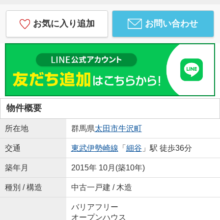
お気に入り追加
お問い合わせ
物件概要
所在地
群馬県
太田市
牛沢町
交通
東武伊勢崎線
「
細谷
」駅 徒歩36分
築年月
2015年 10月(築10年)
種別 / 構造
中古一戸建 / 木造
バリアフリー
オープンハウス