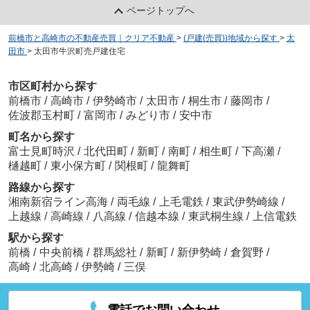
ページトップへ
前橋市と高崎市の不動産売買｜クリア不動産
>
(戸建(売買))地域から探す
>
太
田市
>
太田市牛沢町売戸建住宅
市区町村から探す
前橋市
/
高崎市
/
伊勢崎市
/
太田市
/
桐生市
/
藤岡市
/
佐波郡玉村町
/
富岡市
/
みどり市
/
安中市
町名から探す
富士見町時沢
/
北代田町
/
新町
/
南町
/
相生町
/
下高瀬
/
樋越町
/
東小保方町
/
関根町
/
龍舞町
路線から探す
湘南新宿ライン高海
/
両毛線
/
上毛電鉄
/
東武伊勢崎線
/
上越線
/
高崎線
/
八高線
/
信越本線
/
東武桐生線
/
上信電鉄
駅から探す
前橋
/
中央前橋
/
群馬総社
/
新町
/
新伊勢崎
/
倉賀野
/
高崎
/
北高崎
/
伊勢崎
/
三俣