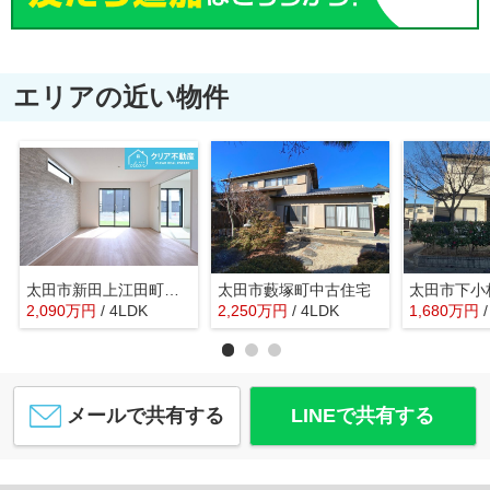
エリアの近い物件
太田市新田上江田町 GRAFARE
太田市藪塚町中古住宅
2,090
万
円
/ 4LDK
2,250
万
円
/ 4LDK
1,680
万
円
メールで共有する
LINEで共有する