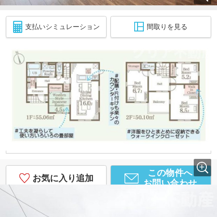
支払いシミュレーション
間取りを見る
8月5日 値下げ
2,290万円
(ローン：6.3万円/月)
4LDK
105.16㎡(31.81坪)
■大胡東小学校、大胡中学校
■樋越駅まで徒歩6分
■駐車3台以上可能
■WIC＋SIC付きで収納豊富
■長期優良認定住宅
この物件へ
お気に入り追加
お問い合わせ
基本情報
情報の見方