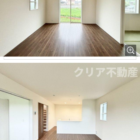
クリア不動産は、住宅ローンの知識と経験
が豊富な不動産会社です。シングル、勤続
が短い、契約社員、派遣社員、自己資金が
少ない、離婚前提、借入がある方などの住
宅ローンのサポート経験が豊富です。
■空家相談や不動産相続相談について
クリア不動産は空家問題や相続問題の相談実績が豊富ですの
で、お気軽にご相談ください。
この物件へ
お気に入り追加
お問い合わせ
物件概要
駐車場 /
有(3台) / 0円
月額料金
土地権利
所有権
土地面積(坪数)
180.78㎡(54.68坪)