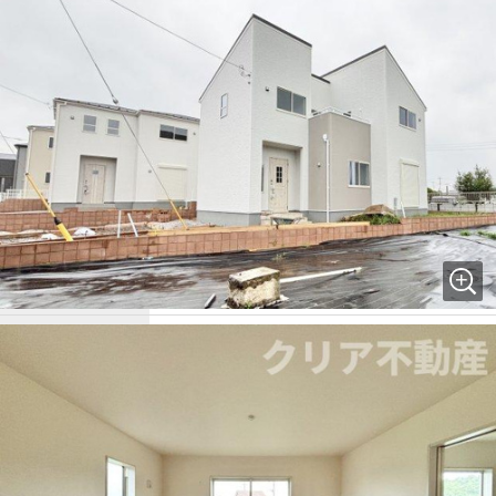
価格
2,290万円
ローン
6.3万円/月
間取り / 詳細
4LDK
建物面積(坪数)
105.16㎡(31.81坪)
向き
-
築年月
2026年 5月(予定)
種別 / 構造
新築一戸建 / 木造
所在地
群馬県
前橋市
樋越町
交通
上毛電鉄
「
樋越
」駅 徒歩6分
三吉 富之
■住宅ローンについて