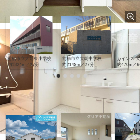
周辺施設
前橋市立大胡東小学校
前橋市立大胡中学校
カインズ 
約1324m／17分
約2149m／27分
約470m／
エリアの近い物件