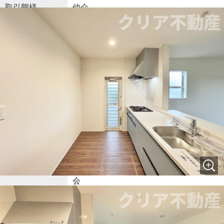
取引態様
仲介
引渡し
相談
建築確認番号
第R08SHC100625号
近隣の学校
前橋市立大胡東小学校
物件番号
104303580
クリア不動産
群馬県前橋市南町２丁目５０番１
TEL:
0120-333-745
群馬県知事 (1) 第7875号
取扱会社
公益社団法人 全日本不動産協会
公益社団法人 不動産保証協会
公益社団法人 首都圏不動産公正取引協議
会
情報更新日
2026年08月05日
更新予定日
2026年08月19日