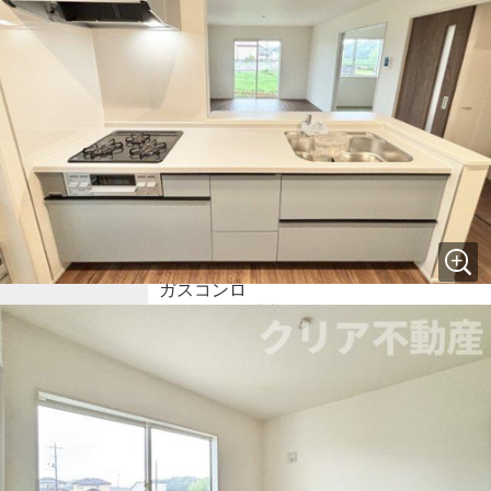
建設住宅性能評価書付
住宅性能保証付
室内洗濯機置場
専用庭
バルコニー
プロパンガス
公営水道
公共下水
電気有
駐車3台可
耐震構造
ガスコンロ
コンロ２口以上
設備条件
システムキッチン
対面式キッチン
コンロ３口
カウンターキッチン
バス・トイレ別
追焚機能浴室
浴室乾燥機