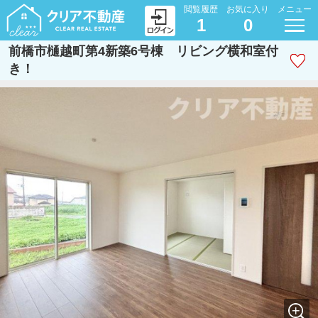
閲覧履歴
お気に入り
メニュー
1
0
前橋市樋越町第4新築6号棟 リビング横和室付
き！