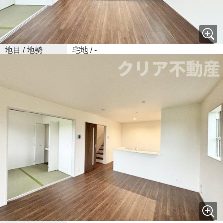
私道負担面積 /
- / 無
セットバック
地目 / 地勢
宅地 / -
接道状況
一方(西 公道 4.7m)
建ぺい率 /
70% / 200%
容積率
用途地域
無指定
都市計画
非線引区域
階建
2階建
総区画数 /
6区画 / -
販売区画数
現況
未完成