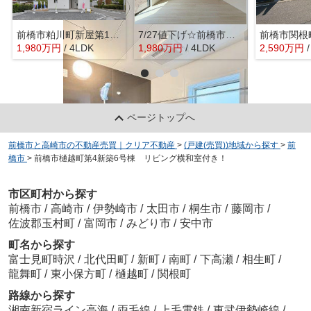
前橋市粕川町新屋第1 クレイドルガーデン
7/27値下げ☆前橋市鼻毛石1号棟 全室南向き♪
前橋市関根
1,980
万
円
/ 4LDK
1,980
万
円
/ 4LDK
2,590
万
円
ページトップへ
前橋市と高崎市の不動産売買｜クリア不動産
>
(戸建(売買))地域から探す
>
前
橋市
>
前橋市樋越町第4新築6号棟 リビング横和室付き！
市区町村から探す
前橋市
/
高崎市
/
伊勢崎市
/
太田市
/
桐生市
/
藤岡市
/
佐波郡玉村町
/
富岡市
/
みどり市
/
安中市
町名から探す
富士見町時沢
/
北代田町
/
新町
/
南町
/
下高瀬
/
相生町
/
龍舞町
/
東小保方町
/
樋越町
/
関根町
路線から探す
湘南新宿ライン高海
/
両毛線
/
上毛電鉄
/
東武伊勢崎線
/