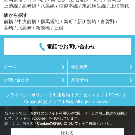
上越線
/
高崎線
/
八高線
/
信越本線
/
東武桐生線
/
上信電鉄
駅から探す
前橋
/
中央前橋
/
群馬総社
/
新町
/
新伊勢崎
/
倉賀野
/
高崎
/
北高崎
/
新前橋
/
三俣
電話でお問い合わせ
ホーム
会社概要
お問い合わせ
来店予約
プライバシーポリシー
利用規約
アクセスマップ
PCサイト
Copyright(c) クリア不動産 All rights reserved.
当サイトでは、お客様の当サイト利用状況把握、サービス向上検討を目的と
して、クッキー（Cookie）を使用しています。
詳しくは、当社の
「Cookieの取扱いについて」
をご確認ください。
閉じる