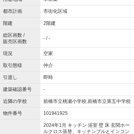
都市計画
市街化区域
階建
2階建
総区画数 /
- / -
販売区画数
現況
空家
取引態様
仲介
引渡し
即時
建築確認番号
-
近隣の学校
前橋市立桃瀬小学校,前橋市立第五中学校
物件番号
101941925
2024年1月 キッチン 浴室 壁 床 玄関ホー
ルクロス張替、キッチンブルとインコン