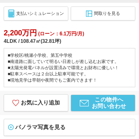
支払いシミュレーション
間取りを見る
2,200万円
(ローン：6.1万円/月)
4LDK
108.47㎡(32.81坪)
■学校区/桃瀬小学校、第五中学校
■南道路に面していて明るい日差しが差し込むお家です。
■太陽光発電パネルが設置済みで環境とお財布に優しい！
■駐車スペースは２台以上駐車可能です。
■現地見学は早朝や夜間でもご案内できます！
この物件へ
お気に入り追加
お問い合わせ
パノラマ写真を見る