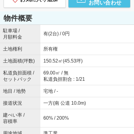
お問い合わせ
物件概要
駐車場 /
有(2台) / 0円
月額料金
土地権利
所有権
土地面積(坪数)
150.52㎡(45.53坪)
私道負担面積 /
69.00㎡ / 無
セットバック
私道負担割合 : 1/21
地目 / 地勢
宅地 / -
接道状況
一方(南 公道 10.0m)
建ぺい率 /
60% / 200%
容積率
用途地域
準工業