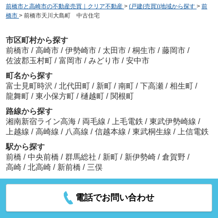
前橋市と高崎市の不動産売買｜クリア不動産
>
(戸建(売買))地域から探す
>
前
橋市
>
前橋市天川大島町 中古住宅
市区町村から探す
前橋市
/
高崎市
/
伊勢崎市
/
太田市
/
桐生市
/
藤岡市
/
佐波郡玉村町
/
富岡市
/
みどり市
/
安中市
町名から探す
富士見町時沢
/
北代田町
/
新町
/
南町
/
下高瀬
/
相生町
/
龍舞町
/
東小保方町
/
樋越町
/
関根町
路線から探す
湘南新宿ライン高海
/
両毛線
/
上毛電鉄
/
東武伊勢崎線
/
上越線
/
高崎線
/
八高線
/
信越本線
/
東武桐生線
/
上信電鉄
駅から探す
前橋
/
中央前橋
/
群馬総社
/
新町
/
新伊勢崎
/
倉賀野
/
高崎
/
北高崎
/
新前橋
/
三俣
電話でお問い合わせ