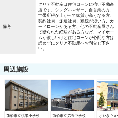
クリア不動産は住宅ローンに強い不動産
店です。シングルマザー、自営業の方、
世帯所得が上がって家賃が高くなる方、
契約社員、派遣社員、勤続が短い方、カ
備考
ードローンがある方、他の不動産屋さん
で断られた経験がある方など、マイホー
ムが欲しいけど住宅ローンが心配な方は
諦めずにクリア不動産へお問合せ下さ
い。
周辺施設
前橋市立桃瀬小学校
前橋市立第五中学校
けやきウォ