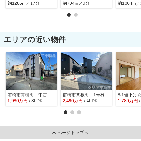
約1285m／17分
約704m／9分
約1864m／
エリアの近い物件
前橋市青柳町 中古住宅
前橋市関根町 1号棟
1,980
万
円
/ 3LDK
2,490
万
円
/ 4LDK
1,780
万
円
ページトップへ