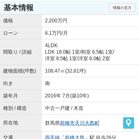
基本情報
情報の見方
価格
2,200万円
ローン
6.1万円/月
4LDK
間取り / 詳細
LDK 18.0帖 1室
/
和室 6.5帖 1室
/
洋室 8.5帖 1室
/
洋室 6.0帖 2室
建物面積(坪数)
108.47㎡(32.81坪)
向き
南
築年月
2016年 7月(築10年)
種別 / 構造
中古一戸建 / 木造
所在地
群馬県
前橋市
天川大島町
交通
両毛線
「
前橋大島
」駅 徒歩26分