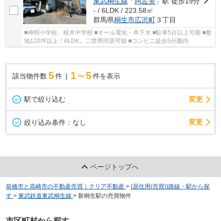
東武桐生線
「
阿左美
」駅 徒歩19分
- / 6LDK / 223.58㎡
群馬県
桐生市
広沢町
３丁目
■神明小学校、桜木中学校 ■オール電化・本下水 ■駐車5台以上可能 ■敷
地120坪以上！6LDK。二世帯同居可能 ■コンビニ徒歩5分圏内
5
1～5
該当物件数
件
件を表示
駅で絞り込む
変更
変更
絞り込み条件：
なし
ページトップへ
前橋市と高崎市の不動産売買｜クリア不動産
>
(居住用(売買))路線・駅から探
す
>
東武鉄道東武桐生線
>
新桐生駅の売買物件
市区町村から探す