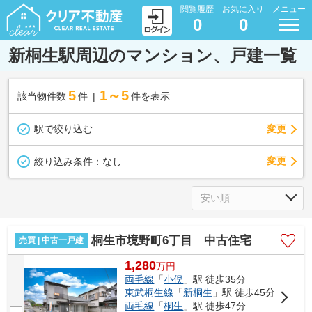
閲覧履歴
お気に入り
メニュー
0
0
新桐生駅周辺のマンション、戸建一覧
5
1～5
該当物件数
件
件を表示
駅で絞り込む
変更
変更
絞り込み条件：
なし
桐生市境野町6丁目 中古住宅
売買 | 中古一戸建
1,280
万
円
両毛線
「
小俣
」駅 徒歩35分
東武桐生線
「
新桐生
」駅 徒歩45分
両毛線
「
桐生
」駅 徒歩47分