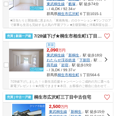
東武桐生線
「
藪塚
」駅 徒歩74分
- / 4LDK / 92.34㎡
群馬県
桐生市
広沢町
６丁目1015-1
■日当たりと開放感に恵まれた「東南角地」のロケーション ■ワンフロア
で家事も生活も完結する人気の平屋プラン ■主寝室8帖と洋風和室を設け
たゆとりある居室レイアウト ■地震の揺れを...
7/28値下げ★桐生市相生町1丁目 平屋
売買 | 新築一戸建
新築
2,090
万
円
東武桐生線
「
新桐生
」駅 徒歩18分
わたらせ渓谷鉄道
「
下新田
」駅 徒歩16分
両毛線
「
岩宿
」駅 徒歩19分
- / 3LDK / 99.37㎡
群馬県
桐生市
相生町
１丁目564-6
7/28値下げしました！☆新生活応援キャンペーン☆ご成約の方に選べる
家電プレゼント☆★内覧できます★本日、お客様のご都合に合わせて内
覧できます。18時以降や早朝も大丈夫です！
桐生市広沢町三丁目中古住宅
売買 | 中古一戸建
2,500
万
円
東武桐生線
「
新桐生
」駅 徒歩15分