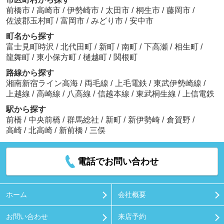
前橋市
/
高崎市
/
伊勢崎市
/
太田市
/
桐生市
/
藤岡市
/
佐波郡玉村町
/
富岡市
/
みどり市
/
安中市
町名から探す
富士見町時沢
/
北代田町
/
新町
/
南町
/
下高瀬
/
相生町
/
龍舞町
/
東小保方町
/
樋越町
/
関根町
路線から探す
湘南新宿ライン高海
/
両毛線
/
上毛電鉄
/
東武伊勢崎線
/
上越線
/
高崎線
/
八高線
/
信越本線
/
東武桐生線
/
上信電鉄
駅から探す
前橋
/
中央前橋
/
群馬総社
/
新町
/
新伊勢崎
/
倉賀野
/
高崎
/
北高崎
/
新前橋
/
三俣
電話でお問い合わせ
ホーム
会社概要
お問い合わせ
来店予約