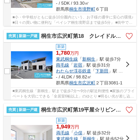
- / 5DK / 93.30㎡
群馬県
桐生市
境野町
６丁目
■小・中学校がともに徒歩10分圏内という、お子様の通学に安心の環境♪
■日々の買い物に便利な「ベイシア桐生境野店まで徒歩5分」 ■街中で敷
地内に3台分のお車を停められる駐車スペース ...
桐生市広沢町第18 クレイドルガーデン
売買 | 新築一戸建
新築
1,780
万
円
東武桐生線
「
新桐生
」駅 徒歩7分
両毛線
「
岩宿
」駅 徒歩31分
わたらせ渓谷鉄道
「
下新田
」駅 徒歩21分
- / 4LDK / 98.82㎡
群馬県
桐生市
広沢町
２丁目3081-1
■東武桐生線「新桐生」駅まで徒歩7分〜9分の駅近利便性 ■家族のプライ
ベートを大切にできる「全居室6帖以上」のゆとり ■明るい光が差し込む
「ルーフバルコニー」と16.7帖超のLD ■耐震...
桐生市広沢町第19平屋☆リビング横和室☆
売買 | 新築一戸建
新築
1,949
万
円
両毛線
「
小俣
」駅 徒歩32分
東武桐生線
「
新桐生
」駅 徒歩52分