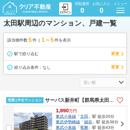
閲覧履歴
お気に入り
メニュー
0
0
太田駅周辺のマンション、戸建一覧
5
1～5
該当物件数
件
件を表示
駅で絞り込む
変更
変更
絞り込み条件：
なし
サーパス新井町【群馬県太田市新井町】
売買 | 中古マンション
1,890
万
円
東武小泉線
「
太田
」駅 徒歩20分
東武伊勢崎線
「
細谷
」駅 徒歩36分
東武小泉線
「
竜舞
」駅 徒歩43分