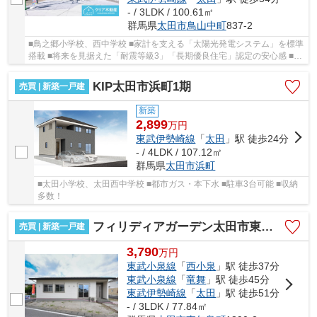
- / 3LDK / 100.61㎡
群馬県
太田市
鳥山中町
837-2
■鳥之郷小学校、西中学校 ■家計を支える「太陽光発電システム」を標準
搭載 ■将来を見据えた「耐震等級3」「長期優良住宅」認定の安心感 ■カ
ースペース4台×ロフト付のゆとりある設計 ■...
KIP太田市浜町1期
売買 | 新築一戸建
新築
2,899
万
円
東武伊勢崎線
「
太田
」駅 徒歩24分
- / 4LDK / 107.12㎡
群馬県
太田市
浜町
■太田小学校、太田西中学校 ■都市ガス・本下水 ■駐車3台可能 ■収納
多数！
フィリディアガーデン太田市東矢島町 1号棟
売買 | 新築一戸建
3,790
万
円
東武小泉線
「
西小泉
」駅 徒歩37分
東武小泉線
「
竜舞
」駅 徒歩45分
東武伊勢崎線
「
太田
」駅 徒歩51分
- / 3LDK / 77.84㎡