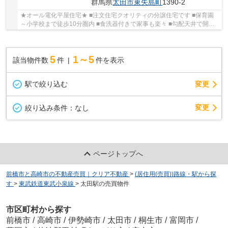
群馬県
太田市
東矢島町
1390-2
★オール電化平屋住宅★ ■注文住宅クオリティの分譲住宅です ■保育園
～小学校まで徒歩10分圏内 ■食洗器付きで家事も楽々 ■勾配天井で開放
的なLDK ■駐車並列2台OK ★建物見学をご希望の...
5
1～5
該当物件数
件
件を表示
駅で絞り込む
変更
変更
絞り込み条件：
なし
ページトップへ
前橋市と高崎市の不動産売買｜クリア不動産
>
(居住用(売買))路線・駅から探
す
>
東武鉄道東武小泉線
>
太田駅の売買物件
市区町村から探す
前橋市
/
高崎市
/
伊勢崎市
/
太田市
/
桐生市
/
富岡市
/