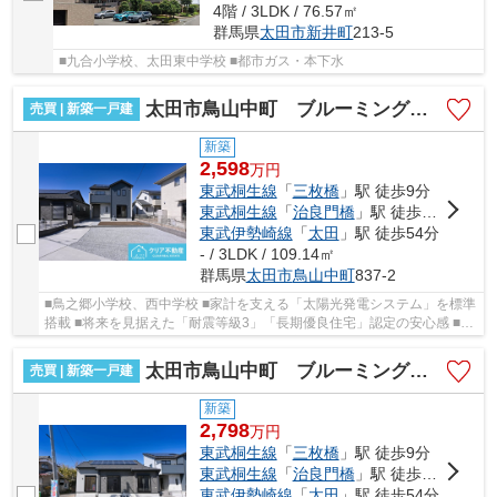
4階 / 3LDK / 76.57㎡
群馬県
太田市
新井町
213-5
■九合小学校、太田東中学校 ■都市ガス・本下水
太田市鳥山中町 ブルーミングガーデン
売買 | 新築一戸建
新築
2,598
万
円
東武桐生線
「
三枚橋
」駅 徒歩9分
東武桐生線
「
治良門橋
」駅 徒歩27分
東武伊勢崎線
「
太田
」駅 徒歩54分
- / 3LDK / 109.14㎡
群馬県
太田市
鳥山中町
837-2
■鳥之郷小学校、西中学校 ■家計を支える「太陽光発電システム」を標準
搭載 ■将来を見据えた「耐震等級3」「長期優良住宅」認定の安心感 ■カ
ースペース4台×ロフト付のゆとりある設計 ■...
太田市鳥山中町 ブルーミングガーデン
売買 | 新築一戸建
新築
2,798
万
円
東武桐生線
「
三枚橋
」駅 徒歩9分
東武桐生線
「
治良門橋
」駅 徒歩27分
東武伊勢崎線
「
太田
」駅 徒歩54分