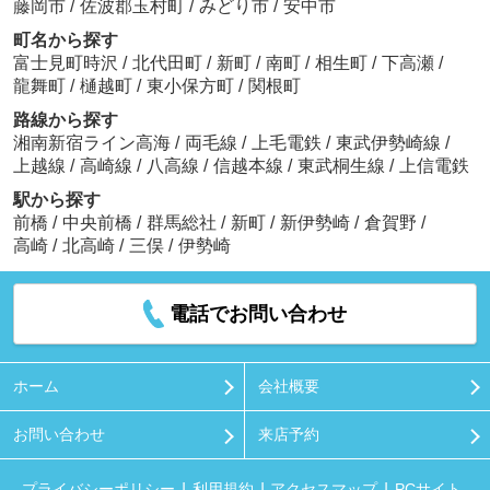
藤岡市
/
佐波郡玉村町
/
みどり市
/
安中市
町名から探す
富士見町時沢
/
北代田町
/
新町
/
南町
/
相生町
/
下高瀬
/
龍舞町
/
樋越町
/
東小保方町
/
関根町
路線から探す
湘南新宿ライン高海
/
両毛線
/
上毛電鉄
/
東武伊勢崎線
/
上越線
/
高崎線
/
八高線
/
信越本線
/
東武桐生線
/
上信電鉄
駅から探す
前橋
/
中央前橋
/
群馬総社
/
新町
/
新伊勢崎
/
倉賀野
/
高崎
/
北高崎
/
三俣
/
伊勢崎
電話でお問い合わせ
ホーム
会社概要
お問い合わせ
来店予約
プライバシーポリシー
利用規約
アクセスマップ
PCサイト