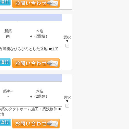
新築
木造
南
-/（2階建）
選択
▼
台可能なひろびろとした立地 ■住民
宅
築4年
木造
-
-/（2階建）
選択
▼
年築のタクトホーム施工・築浅物件 ■
立地