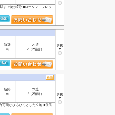
境駅まで徒歩7分 ■ローソン、フレッ
新築
木造
選択
▼
南
-/（2階建）
新築
木造
南
-/（2階建）
選択
▼
台可能なひろびろとした立地 ■住民