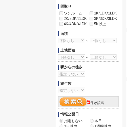
間取り
ワンルーム
1K/1DK/1LDK
2K/2DK/2LDK
3K/3DK/3LDK
4K/4DK/4LDK
5K以上
面積
～
土地面積
～
駅からの徒歩
築年数
5
件が該当
情報公開日
指定しない
本日
3日以内
1週間以内