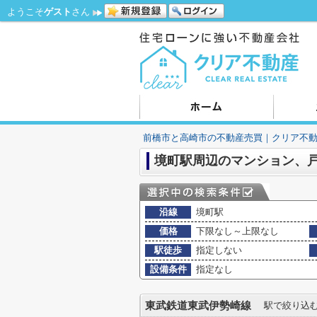
ようこそ
ゲスト
さん
前橋市と高崎市の不動産売買｜クリア不
境町駅周辺のマンション、
沿線
境町駅
価格
下限なし～上限なし
駅徒歩
指定しない
設備条件
指定なし
東武鉄道東武伊勢崎線
駅で絞り込