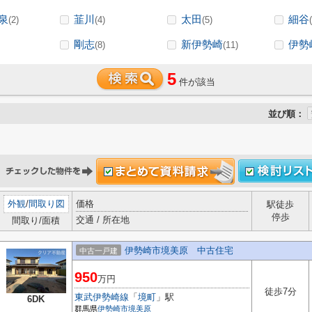
泉
韮川
太田
細谷
(2)
(4)
(5)
剛志
新伊勢崎
伊勢
(8)
(11)
5
件が該当
並び順：
外観
/
間取り図
価格
駅徒歩
停歩
交通 / 所在地
間取り/面積
伊勢崎市境美原 中古住宅
中古一戸建
950
万円
徒歩7分
東武伊勢崎線
「
境町
」駅
6DK
群馬県
伊勢崎市
境美原