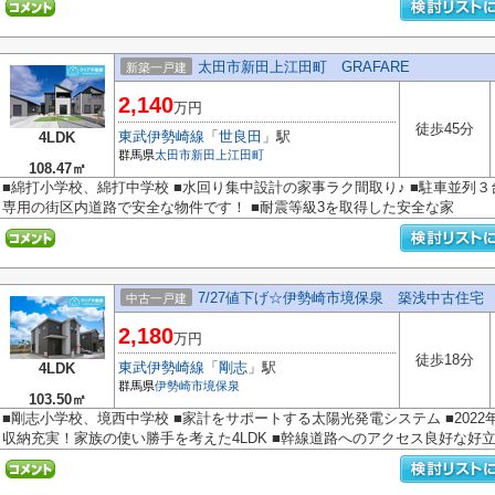
太田市新田上江田町 GRAFARE
新築一戸建
2,140
万円
徒歩45分
東武伊勢崎線
「
世良田
」駅
4LDK
群馬県
太田市
新田上江田町
108.47㎡
■綿打小学校、綿打中学校 ■水回り集中設計の家事ラク間取り♪ ■駐車並列３
専用の街区内道路で安全な物件です！ ■耐震等級3を取得した安全な家
7/27値下げ☆伊勢崎市境保泉 築浅中古住
中古一戸建
2,180
万円
徒歩18分
東武伊勢崎線
「
剛志
」駅
4LDK
群馬県
伊勢崎市
境保泉
103.50㎡
■剛志小学校、境西中学校 ■家計をサポートする太陽光発電システム ■2022
収納充実！家族の使い勝手を考えた4LDK ■幹線道路へのアクセス良好な好