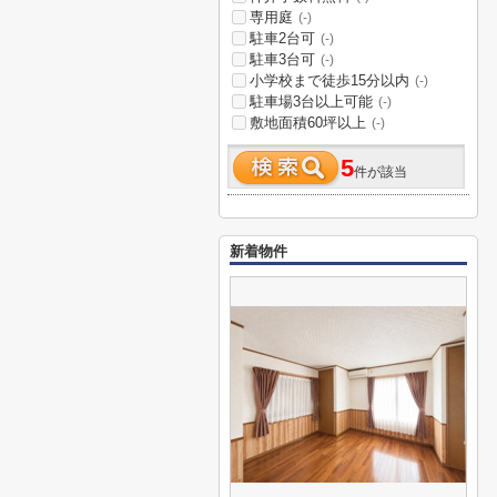
専用庭
(-)
駐車2台可
(-)
駐車3台可
(-)
小学校まで徒歩15分以内
(-)
駐車場3台以上可能
(-)
敷地面積60坪以上
(-)
5
件が該当
新着物件