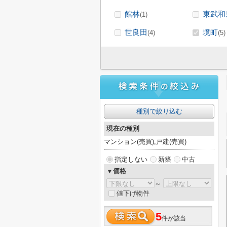
館林
東武和
(1)
世良田
境町
(4)
(5)
種別で絞り込む
現在の種別
マンション(売買),戸建(売買)
指定しない
新築
中古
▼価格
～
値下げ物件
5
件が該当