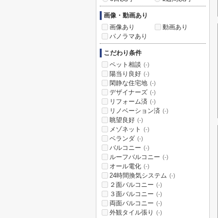
画像・動画あり
画像あり
動画あり
パノラマあり
こだわり条件
ペット相談
(-)
陽当り良好
(-)
閑静な住宅地
(-)
デザイナーズ
(-)
リフォーム済
(-)
リノベーション済
(-)
眺望良好
(-)
メゾネット
(-)
ベランダ
(-)
バルコニー
(-)
ルーフバルコニー
(-)
オール電化
(-)
24時間換気システム
(-)
２面バルコニー
(-)
３面バルコニー
(-)
両面バルコニー
(-)
外観タイル張り
(-)