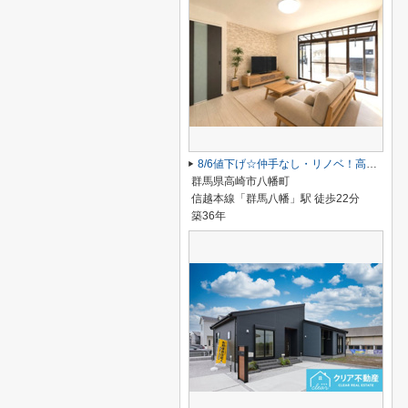
8/6値下げ☆仲手なし・リノベ！高崎市八幡町平屋
群馬県高崎市八幡町
信越本線「群馬八幡」駅 徒歩22分
築36年