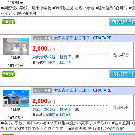
118.94㎡
■学区/境小学校、境南中学校 ■99坪以上ある広い敷地 ■駐車縦列3台可能 ■
セイ近く買い物便利
太田市新田上江田町 GRAFARE
新築一戸建
2,090
万円
徒歩45分
東武伊勢崎線
「
世良田
」駅
4LDK
群馬県
太田市
新田上江田町
101.02㎡
太田市新田上江田町 GRAFARE
新築一戸建
2,090
万円
徒歩45分
4LDK
東武伊勢崎線
「
世良田
」駅
群馬県
太田市
新田上江田町
107.65㎡
■綿打小学校、綿打中学校 ■水回り集中設計の家事ラク間取り♪ ■駐車並列３
専用の街区内道路で安全な物件です！ ■耐震等級3を取得した安全な家