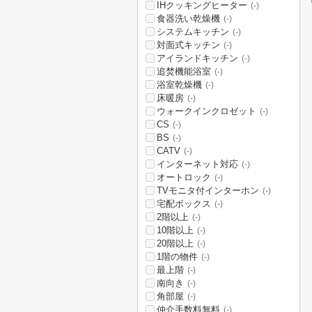
IHクッキングヒーター
(-)
食器洗い乾燥機
(-)
システムキッチン
(-)
対面式キッチン
(-)
アイランドキッチン
(-)
追焚機能浴室
(-)
浴室乾燥機
(-)
床暖房
(-)
ウォークインクロゼット
(-)
CS
(-)
BS
(-)
CATV
(-)
インターネット対応
(-)
オートロック
(-)
TVモニタ付インターホン
(-)
宅配ボックス
(-)
2階以上
(-)
10階以上
(-)
20階以上
(-)
1階の物件
(-)
最上階
(-)
南向き
(-)
角部屋
(-)
仲介手数料無料
(-)