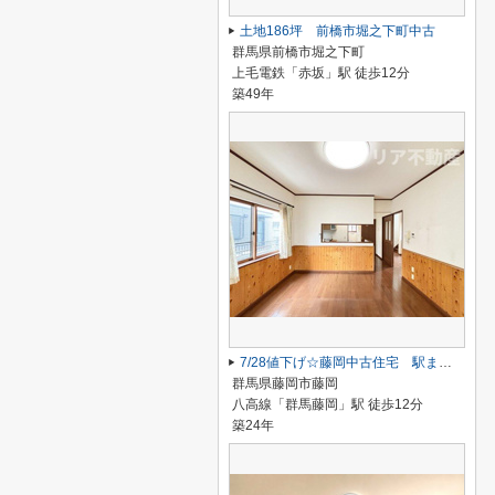
土地186坪 前橋市堀之下町中古
群馬県前橋市堀之下町
上毛電鉄「赤坂」駅 徒歩12分
築49年
7/28値下げ☆藤岡中古住宅 駅まで12分、駐車2台！
群馬県藤岡市藤岡
八高線「群馬藤岡」駅 徒歩12分
築24年