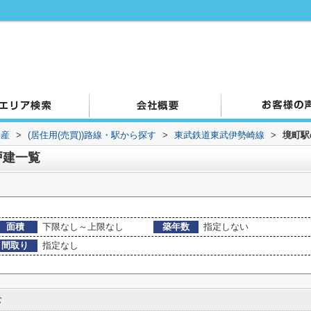
動産
>
(居住用(売買))路線・駅から探す
>
東武鉄道東武伊勢崎線
>
境町駅
戸建一覧
面積
下限なし～上限なし
築年数
指定しない
間取り
指定なし
む