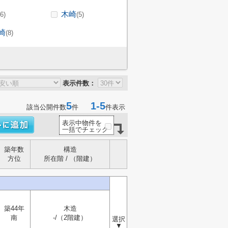
木崎
(6)
(5)
崎
(8)
表示件数：
5
1-5
該当公開件数
件
件表示
表示中物件を
一括でチェック
築年数
構造
方位
所在階 / （階建）
築44年
木造
南
-/（2階建）
選択
▼