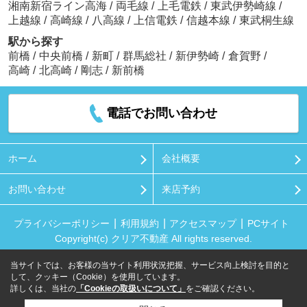
湘南新宿ライン高海
/
両毛線
/
上毛電鉄
/
東武伊勢崎線
/
上越線
/
高崎線
/
八高線
/
上信電鉄
/
信越本線
/
東武桐生線
駅から探す
前橋
/
中央前橋
/
新町
/
群馬総社
/
新伊勢崎
/
倉賀野
/
高崎
/
北高崎
/
剛志
/
新前橋
電話でお問い合わせ
ホーム
会社概要
お問い合わせ
来店予約
プライバシーポリシー
利用規約
アクセスマップ
PCサイト
Copyright(c) クリア不動産 All rights reserved.
当サイトでは、お客様の当サイト利用状況把握、サービス向上検討を目的と
して、クッキー（Cookie）を使用しています。
詳しくは、当社の
「Cookieの取扱いについて」
をご確認ください。