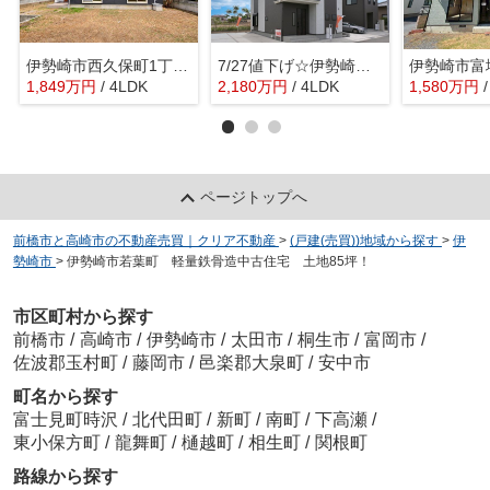
伊勢崎市西久保町1丁目中古戸建
7/27値下げ☆伊勢崎市境保泉 築浅中古住宅
1,849
万
円
/ 4LDK
2,180
万
円
/ 4LDK
1,580
万
円
ページトップへ
前橋市と高崎市の不動産売買｜クリア不動産
>
(戸建(売買))地域から探す
>
伊
勢崎市
>
伊勢崎市若葉町 軽量鉄骨造中古住宅 土地85坪！
市区町村から探す
前橋市
/
高崎市
/
伊勢崎市
/
太田市
/
桐生市
/
富岡市
/
佐波郡玉村町
/
藤岡市
/
邑楽郡大泉町
/
安中市
町名から探す
富士見町時沢
/
北代田町
/
新町
/
南町
/
下高瀬
/
東小保方町
/
龍舞町
/
樋越町
/
相生町
/
関根町
路線から探す