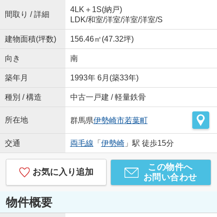
4LK＋1S(納戸)
間取り / 詳細
LDK
/
和室
/
洋室
/
洋室
/
洋室
/
S
建物面積(坪数)
156.46㎡(47.32坪)
向き
南
築年月
1993年 6月(築33年)
種別 / 構造
中古一戸建 / 軽量鉄骨
所在地
群馬県
伊勢崎市
若葉町
交通
両毛線
「
伊勢崎
」駅 徒歩15分
この物件へ
お気に入り追加
お問い合わせ
物件概要