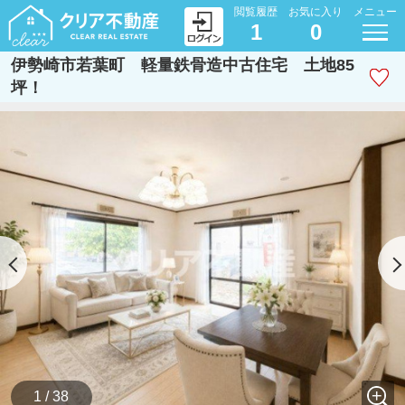
閲覧履歴
お気に入り
メニュー
1
0
伊勢崎市若葉町 軽量鉄骨造中古住宅 土地85
坪！
1 / 38