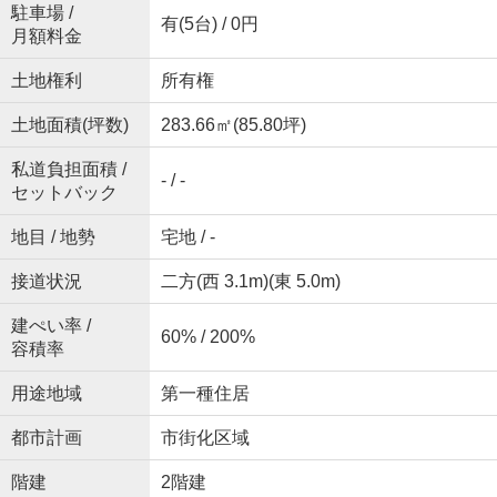
駐車場 /
有(5台) / 0円
月額料金
土地権利
所有権
土地面積(坪数)
283.66㎡(85.80坪)
私道負担面積 /
- / -
セットバック
地目 / 地勢
宅地 / -
接道状況
二方(西 3.1m)(東 5.0m)
建ぺい率 /
60% / 200%
容積率
用途地域
第一種住居
都市計画
市街化区域
階建
2階建