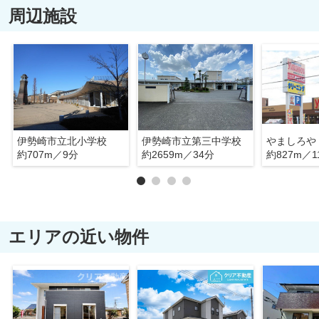
周辺施設
伊勢崎市立北小学校
伊勢崎市立第三中学校
やましろや
約707m／9分
約2659m／34分
約827m／1
エリアの近い物件