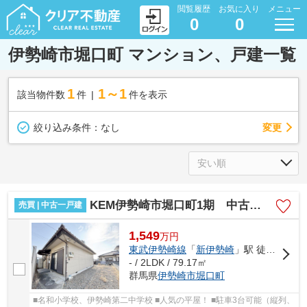
閲覧履歴
お気に入り
メニュー
0
0
伊勢崎市堀口町 マンション、戸建一覧
1
1～1
該当物件数
件
件を表示
変更
絞り込み条件：
なし
KEM伊勢崎市堀口町1期 中古戸建
売買 | 中古一戸建
1,549
万
円
東武伊勢崎線
「
新伊勢崎
」駅 徒歩61分
- / 2LDK / 79.17㎡
群馬県
伊勢崎市
堀口町
■名和小学校、伊勢崎第二中学校 ■人気の平屋！ ■駐車3台可能（縦列、