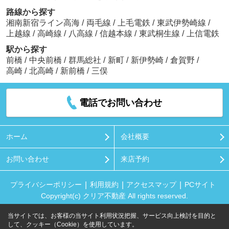
路線から探す
湘南新宿ライン高海
/
両毛線
/
上毛電鉄
/
東武伊勢崎線
/
上越線
/
高崎線
/
八高線
/
信越本線
/
東武桐生線
/
上信電鉄
駅から探す
前橋
/
中央前橋
/
群馬総社
/
新町
/
新伊勢崎
/
倉賀野
/
高崎
/
北高崎
/
新前橋
/
三俣
電話でお問い合わせ
ホーム
会社概要
お問い合わせ
来店予約
プライバシーポリシー
利用規約
アクセスマップ
PCサイト
Copyright(c) クリア不動産 All rights reserved.
当サイトでは、お客様の当サイト利用状況把握、サービス向上検討を目的と
して、クッキー（Cookie）を使用しています。