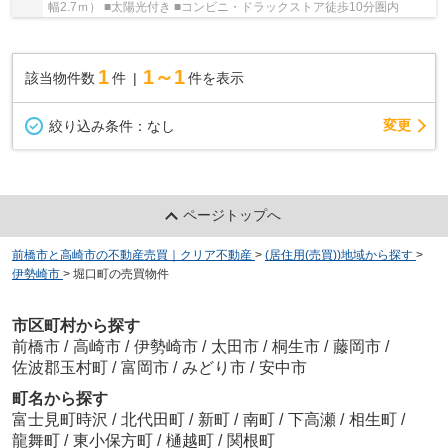
幅2.7ｍ） ■太陽光付き ■コンビニ・ドラックストア徒歩10分圏内
1
1～1
該当物件数
件
件を表示
変更
絞り込み条件：
なし
ページトップへ
前橋市と高崎市の不動産売買｜クリア不動産
>
(居住用(売買))地域から探す
>
伊勢崎市
>
堀口町の売買物件
市区町村から探す
前橋市
/
高崎市
/
伊勢崎市
/
太田市
/
桐生市
/
藤岡市
/
佐波郡玉村町
/
富岡市
/
みどり市
/
安中市
町名から探す
富士見町時沢
/
北代田町
/
新町
/
南町
/
下高瀬
/
相生町
/
龍舞町
/
東小保方町
/
樋越町
/
関根町