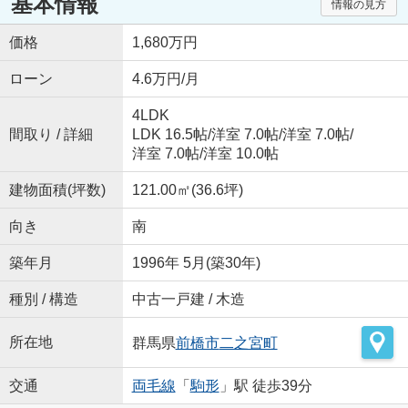
基本情報
情報の見方
価格
1,680万円
ローン
4.6万円/月
4LDK
間取り / 詳細
LDK 16.5帖
/
洋室 7.0帖
/
洋室 7.0帖
/
洋室 7.0帖
/
洋室 10.0帖
建物面積(坪数)
121.00㎡(36.6坪)
向き
南
築年月
1996年 5月(築30年)
種別 / 構造
中古一戸建 / 木造
所在地
群馬県
前橋市
二之宮町
交通
両毛線
「
駒形
」駅 徒歩39分