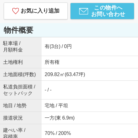
この物件へ
お気に入り追加
お問い合わせ
物件概要
駐車場 /
有(3台) / 0円
月額料金
土地権利
所有権
土地面積(坪数)
209.82㎡(63.47坪)
私道負担面積 /
- / -
セットバック
地目 / 地勢
宅地 / 平坦
接道状況
一方(東 6.9m)
建ぺい率 /
70% / 200%
容積率