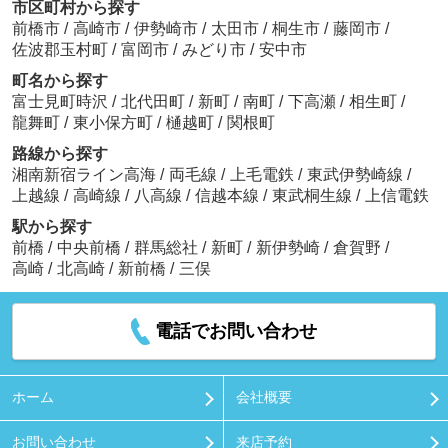
市区町村から探す
前橋市
/
高崎市
/
伊勢崎市
/
太田市
/
桐生市
/
藤岡市
/
佐波郡玉村町
/
富岡市
/
みどり市
/
安中市
町名から探す
富士見町時沢
/
北代田町
/
新町
/
南町
/
下高瀬
/
相生町
/
龍舞町
/
東小保方町
/
樋越町
/
関根町
路線から探す
湘南新宿ライン高海
/
両毛線
/
上毛電鉄
/
東武伊勢崎線
/
上越線
/
高崎線
/
八高線
/
信越本線
/
東武桐生線
/
上信電鉄
駅から探す
前橋
/
中央前橋
/
群馬総社
/
新町
/
新伊勢崎
/
倉賀野
/
高崎
/
北高崎
/
新前橋
/
三俣
電話でお問い合わせ
ホーム
会社概要
お問い合わせ
来店予約