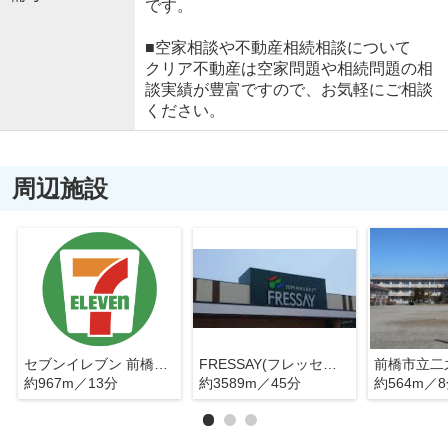
です。
■空家相談や不動産相続相談について
クリア不動産は空家問題や相続問題の相
談実績が豊富ですので、お気軽にご相談
ください。
周辺施設
セブンイレブン 前橋二之宮町南店
FRESSAY(フレッセイ) 安堀店
前橋市立二
約967m／13分
約3589m／45分
約564m／