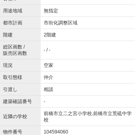
用途地域
無指定
都市計画
市街化調整区域
階建
2階建
総区画数 /
- / -
販売区画数
現況
空家
取引態様
仲介
引渡し
相談
建築確認番号
-
前橋市立二之宮小学校,前橋市立荒砥中学
近隣の学校
校
物件番号
104594060