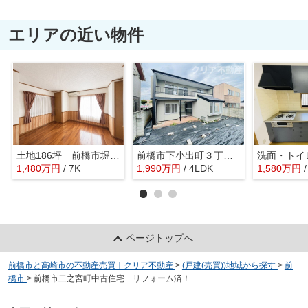
エリアの近い物件
土地186坪 前橋市堀之下町中古
前橋市下小出町３丁目 中古住宅
1,480
万
円
/ 7K
1,990
万
円
/ 4LDK
1,580
万
円
ページトップへ
前橋市と高崎市の不動産売買｜クリア不動産
>
(戸建(売買))地域から探す
>
前
橋市
>
前橋市二之宮町中古住宅 リフォーム済！