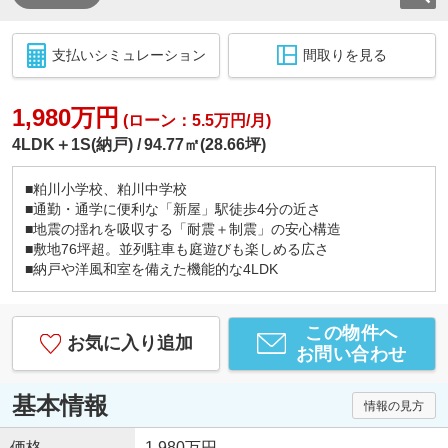
支払いシミュレーション
間取りを見る
1,980万円
(ローン：5.5万円/月)
4LDK＋1S(納戸)
94.77㎡(28.66坪)
■粕川小学校、粕川中学校
■通勤・通学に便利な「新屋」駅徒歩4分の近さ
■地震の揺れを吸収する「耐震＋制震」の安心構造
■敷地76坪超。並列駐車も庭遊びも楽しめる広さ
■納戸や洋風和室を備えた機能的な4LDK
この物件へ
お気に入り追加
お問い合わせ
基本情報
情報の見方
価格
1,980万円