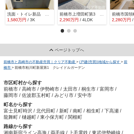
洗面・トイレ新品 前橋市粕川町中古住宅
前橋市上増田町第3 1号棟
1,580
万
円
/ 3K
2,290
万
円
/ 4LDK
2,280
万
円
ページトップへ
前橋市と高崎市の不動産売買｜クリア不動産
>
(戸建(売買))地域から探す
>
前
橋市
>
前橋市粕川町新屋第1 クレイドルガーデン
市区町村から探す
前橋市
/
高崎市
/
伊勢崎市
/
太田市
/
桐生市
/
富岡市
/
藤岡市
/
佐波郡玉村町
/
みどり市
/
安中市
町名から探す
富士見町時沢
/
北代田町
/
新町
/
南町
/
相生町
/
下高瀬
/
龍舞町
/
樋越町
/
東小保方町
/
関根町
路線から探す
湘南新宿ライン高海
/
両毛線
/
上毛電鉄
/
東武伊勢崎線
/