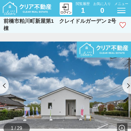
閲覧履歴
お気に入り
メニュー
1
0
前橋市粕川町新屋第1 クレイドルガーデン 2号
棟
1 / 29