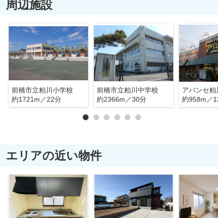
周辺施設
前橋市立粕川小学校
前橋市立粕川中学校
アバンセ粕
約1721m／22分
約2366m／30分
約958m／1
エリアの近い物件