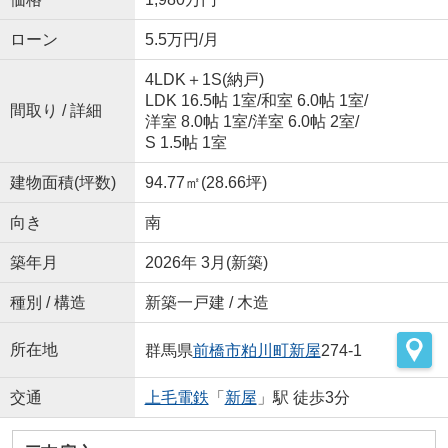
ローン
5.5万円/月
4LDK＋1S(納戸)
LDK 16.5帖 1室
/
和室 6.0帖 1室
/
間取り / 詳細
洋室 8.0帖 1室
/
洋室 6.0帖 2室
/
S 1.5帖 1室
建物面積(坪数)
94.77㎡(28.66坪)
向き
南
築年月
2026年 3月(新築)
種別 / 構造
新築一戸建 / 木造
所在地
群馬県
前橋市
粕川町新屋
274-1
交通
上毛電鉄
「
新屋
」駅 徒歩3分