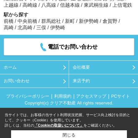
上越線
/
高崎線
/
八高線
/
信越本線
/
東武桐生線
/
上信電鉄
駅から探す
前橋
/
中央前橋
/
群馬総社
/
新町
/
新伊勢崎
/
倉賀野
/
高崎
/
北高崎
/
三俣
/
伊勢崎
電話でお問い合わせ
ホーム
会社概要
お問い合わせ
来店予約
プライバシーポリシー
利用規約
アクセスマップ
PCサイト
Copyright(c) クリア不動産 All rights reserved.
当サイトでは、お客様の当サイト利用状況把握、サービス向上検討を目的と
して、クッキー（Cookie）を使用しています。
詳しくは、当社の
「Cookieの取扱いについて」
をご確認ください。
閉じる