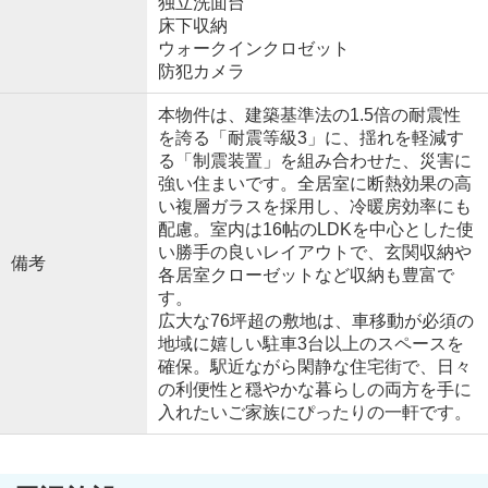
独立洗面台
床下収納
ウォークインクロゼット
防犯カメラ
本物件は、建築基準法の1.5倍の耐震性
を誇る「耐震等級3」に、揺れを軽減す
る「制震装置」を組み合わせた、災害に
強い住まいです。全居室に断熱効果の高
い複層ガラスを採用し、冷暖房効率にも
配慮。室内は16帖のLDKを中心とした使
い勝手の良いレイアウトで、玄関収納や
備考
各居室クローゼットなど収納も豊富で
す。
広大な76坪超の敷地は、車移動が必須の
地域に嬉しい駐車3台以上のスペースを
確保。駅近ながら閑静な住宅街で、日々
の利便性と穏やかな暮らしの両方を手に
入れたいご家族にぴったりの一軒です。