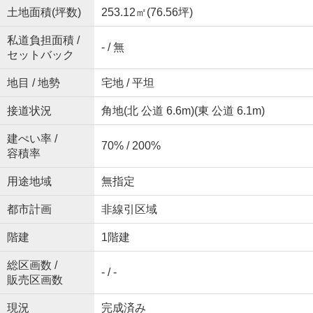
土地面積(坪数)
253.12㎡(76.56坪)
私道負担面積 /
- / 無
セットバック
地目 / 地勢
宅地 / 平坦
接道状況
角地(北 公道 6.6m)(東 公道 6.1m)
建ぺい率 /
70% / 200%
容積率
用途地域
無指定
都市計画
非線引区域
階建
1階建
総区画数 /
- / -
販売区画数
現況
完成済み