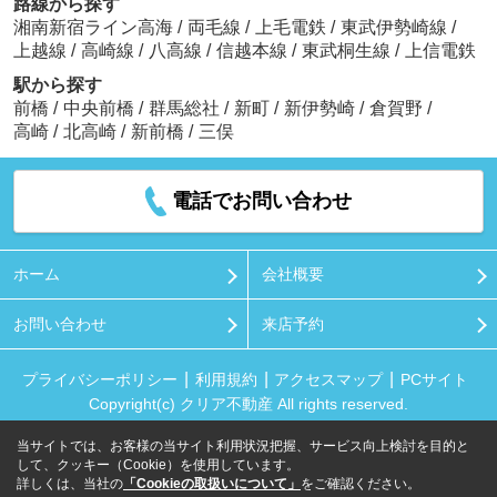
路線から探す
湘南新宿ライン高海
/
両毛線
/
上毛電鉄
/
東武伊勢崎線
/
上越線
/
高崎線
/
八高線
/
信越本線
/
東武桐生線
/
上信電鉄
駅から探す
前橋
/
中央前橋
/
群馬総社
/
新町
/
新伊勢崎
/
倉賀野
/
高崎
/
北高崎
/
新前橋
/
三俣
電話でお問い合わせ
ホーム
会社概要
お問い合わせ
来店予約
プライバシーポリシー
利用規約
アクセスマップ
PCサイト
Copyright(c) クリア不動産 All rights reserved.
当サイトでは、お客様の当サイト利用状況把握、サービス向上検討を目的と
して、クッキー（Cookie）を使用しています。
詳しくは、当社の
「Cookieの取扱いについて」
をご確認ください。