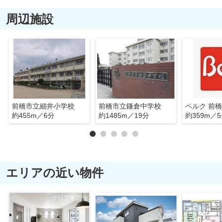
周辺施設
前橋市立細井小学校
前橋市立鎌倉中学校
ベルク 前
約455m／6分
約1485m／19分
約359m／
エリアの近い物件