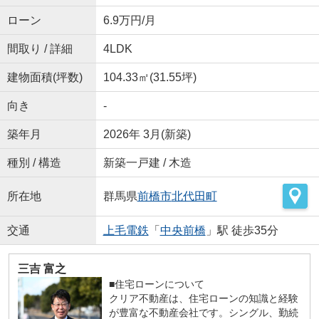
ローン
6.9万円/月
間取り / 詳細
4LDK
建物面積(坪数)
104.33㎡(31.55坪)
向き
-
築年月
2026年 3月(新築)
種別 / 構造
新築一戸建 / 木造
所在地
群馬県
前橋市
北代田町
交通
上毛電鉄
「
中央前橋
」駅 徒歩35分
三吉 富之
■住宅ローンについて
クリア不動産は、住宅ローンの知識と経験
が豊富な不動産会社です。シングル、勤続