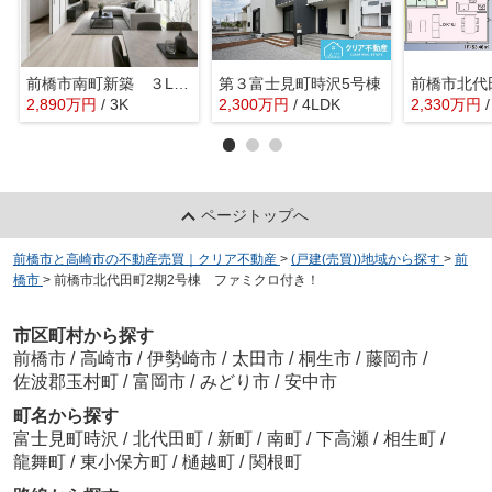
前橋市南町新築 ３LDK・全室南向き！
第３富士見町時沢5号棟
2,890
万
円
/ 3K
2,300
万
円
/ 4LDK
2,330
万
円
ページトップへ
前橋市と高崎市の不動産売買｜クリア不動産
>
(戸建(売買))地域から探す
>
前
橋市
>
前橋市北代田町2期2号棟 ファミクロ付き！
市区町村から探す
前橋市
/
高崎市
/
伊勢崎市
/
太田市
/
桐生市
/
藤岡市
/
佐波郡玉村町
/
富岡市
/
みどり市
/
安中市
町名から探す
富士見町時沢
/
北代田町
/
新町
/
南町
/
下高瀬
/
相生町
/
龍舞町
/
東小保方町
/
樋越町
/
関根町