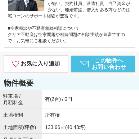
が短い、契約社員、派遣社員、自己資金が
少ない、離婚前提、借入がある方などの住
宅ローンのサポート経験が豊富です。
■空家相談や不動産相続相談について
クリア不動産は空家問題や相続問題の相談実績が豊富ですの
で、お気軽にご相談ください。
この物件へ
お気に入り追加
お問い合わせ
物件概要
駐車場 /
有(2台) / 0円
月額料金
土地権利
所有権
土地面積(坪数)
133.66㎡(40.43坪)