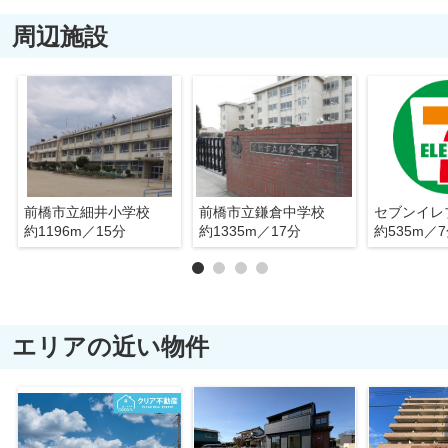
周辺施設
前橋市立細井小学校
前橋市立鎌倉中学校
約1196m／15分
約1335m／17分
約535m／
エリアの近い物件