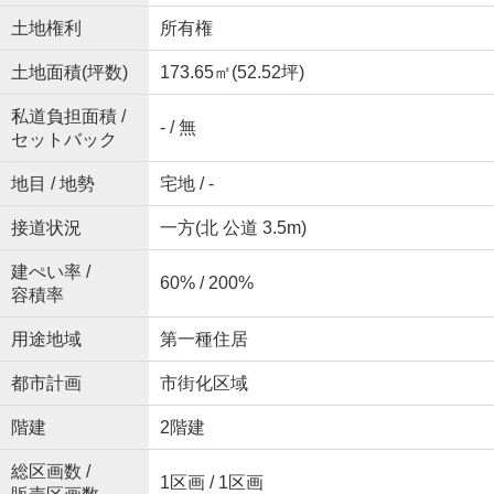
土地権利
所有権
土地面積(坪数)
173.65㎡(52.52坪)
私道負担面積 /
- / 無
セットバック
地目 / 地勢
宅地 / -
接道状況
一方(北 公道 3.5m)
建ぺい率 /
60% / 200%
容積率
用途地域
第一種住居
都市計画
市街化区域
階建
2階建
総区画数 /
1区画 / 1区画