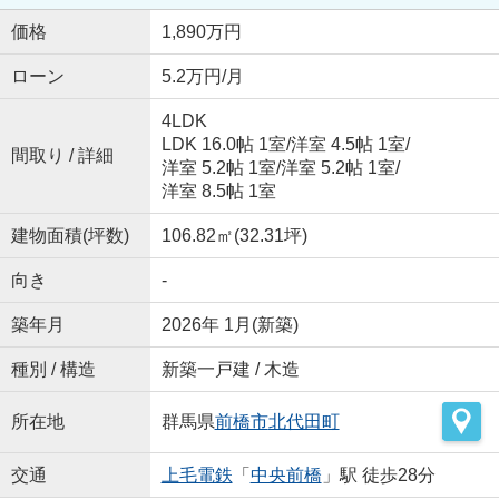
価格
1,890万円
ローン
5.2万円/月
4LDK
LDK 16.0帖 1室
/
洋室 4.5帖 1室
/
間取り / 詳細
洋室 5.2帖 1室
/
洋室 5.2帖 1室
/
洋室 8.5帖 1室
建物面積(坪数)
106.82㎡(32.31坪)
向き
-
築年月
2026年 1月(新築)
種別 / 構造
新築一戸建 / 木造
所在地
群馬県
前橋市
北代田町
交通
上毛電鉄
「
中央前橋
」駅 徒歩28分