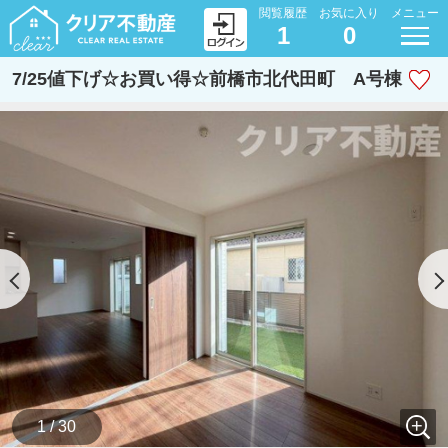
閲覧履歴
お気に入り
メニュー
1
0
7/25値下げ☆お買い得☆前橋市北代田町 A号棟
1 / 30