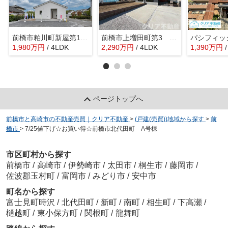
前橋市粕川町新屋第1 クレイドルガーデン
前橋市上増田町第3 1号棟
1,980
万
円
/ 4LDK
2,290
万
円
/ 4LDK
1,390
万
円
ページトップへ
前橋市と高崎市の不動産売買｜クリア不動産
>
(戸建(売買))地域から探す
>
前
橋市
>
7/25値下げ☆お買い得☆前橋市北代田町 A号棟
市区町村から探す
前橋市
/
高崎市
/
伊勢崎市
/
太田市
/
桐生市
/
藤岡市
/
佐波郡玉村町
/
富岡市
/
みどり市
/
安中市
町名から探す
富士見町時沢
/
北代田町
/
新町
/
南町
/
相生町
/
下高瀬
/
樋越町
/
東小保方町
/
関根町
/
龍舞町