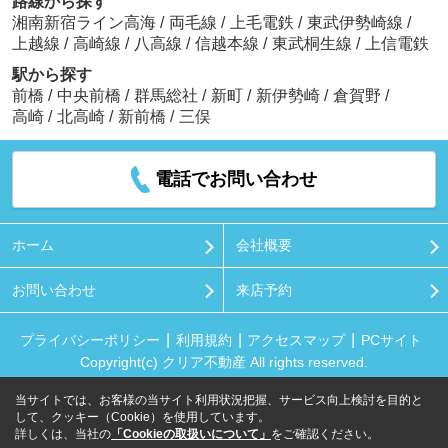
路線から探す
湘南新宿ライン高海
/
両毛線
/
上毛電鉄
/
東武伊勢崎線
/
上越線
/
高崎線
/
八高線
/
信越本線
/
東武桐生線
/
上信電鉄
駅から探す
前橋
/
中央前橋
/
群馬総社
/
新町
/
新伊勢崎
/
倉賀野
/
高崎
/
北高崎
/
新前橋
/
三俣
電話でお問い合わせ
ホーム
会社概要
お問い合わせ
来店予約
プライバシーポリシー
利用規約
アクセスマップ
PCサイト
Copyright(c) クリア不動産 All rights reserved.
当サイトでは、お客様の当サイト利用状況把握、サービス向上検討を目的と
して、クッキー（Cookie）を使用しています。
詳しくは、当社の
「Cookieの取扱いについて」
をご確認ください。