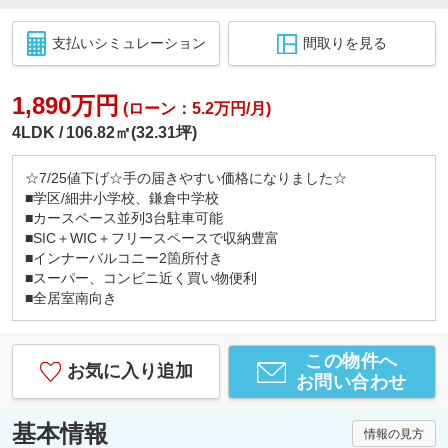
支払いシミュレーション
間取りを見る
1,890万円
(ローン：5.2万円/月)
4LDK
106.82㎡(32.31坪)
☆7/25値下げ☆手の届きやすい価格になりました☆
■学区/細井小学校、鎌倉中学校
■カースペース並列3台駐車可能
■SIC＋WIC＋フリースペースで収納豊富
■インナーバルコニー2箇所付き
■スーパー、コンビニ近く買い物便利
■全居室南向き
この物件へ
お気に入り追加
お問い合わせ
基本情報
情報の見方