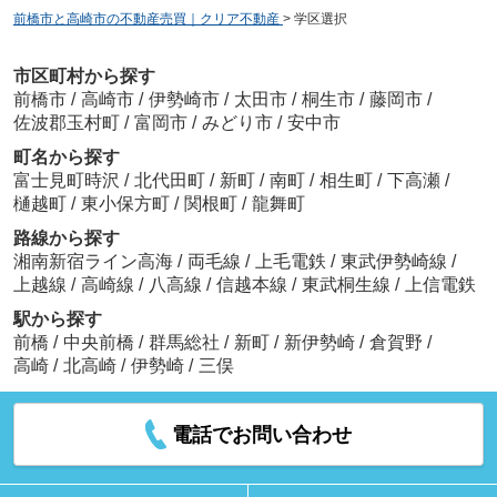
前橋市と高崎市の不動産売買｜クリア不動産
>
学区選択
市区町村から探す
前橋市
/
高崎市
/
伊勢崎市
/
太田市
/
桐生市
/
藤岡市
/
佐波郡玉村町
/
富岡市
/
みどり市
/
安中市
町名から探す
富士見町時沢
/
北代田町
/
新町
/
南町
/
相生町
/
下高瀬
/
樋越町
/
東小保方町
/
関根町
/
龍舞町
路線から探す
湘南新宿ライン高海
/
両毛線
/
上毛電鉄
/
東武伊勢崎線
/
上越線
/
高崎線
/
八高線
/
信越本線
/
東武桐生線
/
上信電鉄
駅から探す
前橋
/
中央前橋
/
群馬総社
/
新町
/
新伊勢崎
/
倉賀野
/
高崎
/
北高崎
/
伊勢崎
/
三俣
電話でお問い合わせ