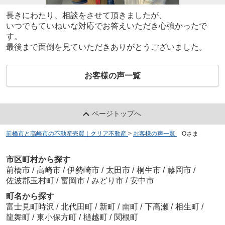
長きにわたり、相談をさせて頂きましたが、
いつでもていねいな対応でお答えいただき心強かったで
す。
最後まで面倒を見ていただきありがとうございました。
お客様の声一覧
ページトップへ
前橋市と高崎市の不動産売買｜クリア不動産
>
お客様の声一覧
>
Oさま
市区町村から探す
前橋市
/
高崎市
/
伊勢崎市
/
太田市
/
桐生市
/
藤岡市
/
佐波郡玉村町
/
富岡市
/
みどり市
/
安中市
町名から探す
富士見町時沢
/
北代田町
/
新町
/
南町
/
下高瀬
/
相生町
/
龍舞町
/
東小保方町
/
樋越町
/
関根町