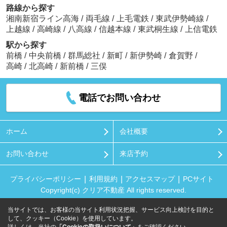
路線から探す
湘南新宿ライン高海
/
両毛線
/
上毛電鉄
/
東武伊勢崎線
/
上越線
/
高崎線
/
八高線
/
信越本線
/
東武桐生線
/
上信電鉄
駅から探す
前橋
/
中央前橋
/
群馬総社
/
新町
/
新伊勢崎
/
倉賀野
/
高崎
/
北高崎
/
新前橋
/
三俣
電話でお問い合わせ
ホーム
会社概要
お問い合わせ
来店予約
プライバシーポリシー
利用規約
アクセスマップ
PCサイト
Copyright(c) クリア不動産 All rights reserved.
当サイトでは、お客様の当サイト利用状況把握、サービス向上検討を目的と
して、クッキー（Cookie）を使用しています。