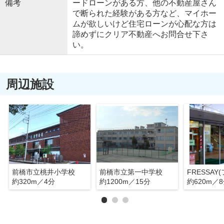
備考
ードローンがある方、他の不動産屋さん
で断られた経験がある方など、マイホー
ムが欲しいけど住宅ローンが心配な方は
諦めずにクリア不動産へお問合せ下さ
い。
周辺施設
前橋市立桃井小学校
前橋市立第一中学校
約320m／4分
約1200m／15分
約620m／