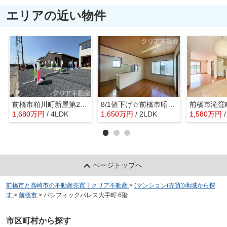
エリアの近い物件
前橋市粕川町新屋第2 1号棟 平屋7/23値下げ
8/1値下げ☆前橋市昭和町3丁目 平屋住宅
1,680
万
円
/ 4LDK
1,650
万
円
/ 2LDK
1,580
万
円
ページトップへ
前橋市と高崎市の不動産売買｜クリア不動産
>
(マンション(売買))地域から探
す
>
前橋市
>
パシフィックパレス大手町 6階
市区町村から探す