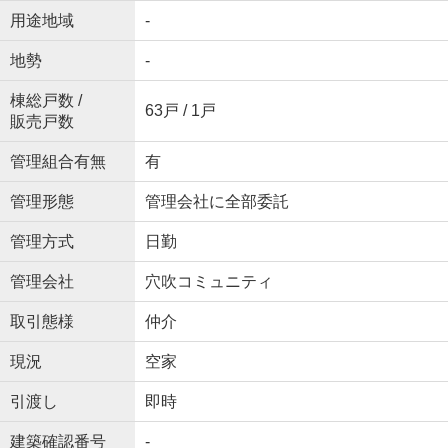
用途地域
-
地勢
-
棟総戸数 /
63戸 / 1戸
販売戸数
管理組合有無
有
管理形態
管理会社に全部委託
管理方式
日勤
管理会社
穴吹コミュニティ
取引態様
仲介
現況
空家
引渡し
即時
建築確認番号
-