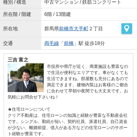
種別 / 構造
中古マンション / 鉄筋コンクリート
所在階 / 階建
6階 / 13階建
所在地
群馬県
前橋市
大手町
２丁目
交通
両毛線
「
前橋
」駅 徒歩18分
三吉 富之
市役所や県庁が近く、商業施設も豊富なの
で生活が便利なエリアです。車がなくても
生活できますね。部屋数も充分にあるので
満足できます。建物内覧はお客様のご都合
に合わせて早朝や夜間でも大丈夫です。お
気軽にお問合せ下さいね！
★住宅ローンについて
クリア不動産は、住宅ローンの知識と経験が豊富な不動産会社
です。シングル、勤続が短い、契約社員、派遣社員、自己資金
が少ない、離婚前提、借入がある方などの住宅ローンのサポー
ト経験が豊富です。