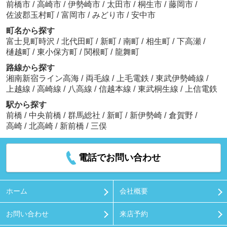
前橋市
/
高崎市
/
伊勢崎市
/
太田市
/
桐生市
/
藤岡市
/
佐波郡玉村町
/
富岡市
/
みどり市
/
安中市
町名から探す
富士見町時沢
/
北代田町
/
新町
/
南町
/
相生町
/
下高瀬
/
樋越町
/
東小保方町
/
関根町
/
龍舞町
路線から探す
湘南新宿ライン高海
/
両毛線
/
上毛電鉄
/
東武伊勢崎線
/
上越線
/
高崎線
/
八高線
/
信越本線
/
東武桐生線
/
上信電鉄
駅から探す
前橋
/
中央前橋
/
群馬総社
/
新町
/
新伊勢崎
/
倉賀野
/
高崎
/
北高崎
/
新前橋
/
三俣
電話でお問い合わせ
ホーム
会社概要
お問い合わせ
来店予約