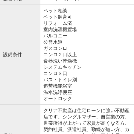
ペット相談
ペット飼育可
リフォーム済
室内洗濯機置場
バルコニー
公営水道
ガスコンロ
設備条件
コンロ２口以上
食器洗い乾燥機
システムキッチン
コンロ３口
バス・トイレ別
追焚機能浴室
温水洗浄便座
オートロック
クリア不動産は住宅ローンに強い不動産
店です。シングルマザー、自営業の方、
世帯所得が上がって家賃が高くなる方、
契約社員、派遣社員、勤続が短い方、カ