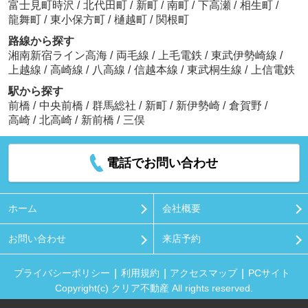
富士見町時沢
/
北代田町
/
新町
/
南町
/
下高瀬
/
相生町
/
龍舞町
/
東小保方町
/
樋越町
/
関根町
路線から探す
湘南新宿ライン高海
/
両毛線
/
上毛電鉄
/
東武伊勢崎線
/
上越線
/
高崎線
/
八高線
/
信越本線
/
東武桐生線
/
上信電鉄
駅から探す
前橋
/
中央前橋
/
群馬総社
/
新町
/
新伊勢崎
/
倉賀野
/
高崎
/
北高崎
/
新前橋
/
三俣
電話でお問い合わせ
ホーム
会社概要
お問い合わせ
来店予約
プライバシーポリシー
利用規約
アクセスマップ
PCサイト
Copyright(c) クリア不動産 All rights reserved.