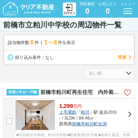
閲覧履歴
お気に入り
メニュー
0
0
前橋市立粕川中学校の周辺物件一覧
6
1～6
該当物件数
件
件を表示
変更
絞り込み条件：
なし
前橋市粕川町再生住宅 内外装ピカピカきれい
売買 | 中古一戸建
1,299
万
円
上毛電鉄
「
粕川
」駅 徒歩20分
- / 3LDK / 84.46㎡
群馬県
前橋市
粕川町女渕
■学区粕川小学校、粕川中学校 ■駐車並列2台可能 ■水回り新品、内装