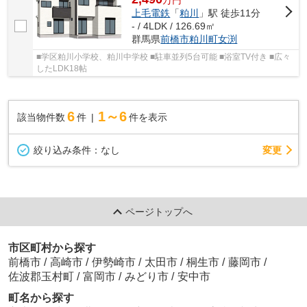
上毛電鉄
「
粕川
」駅 徒歩11分
- / 4LDK / 126.69㎡
群馬県
前橋市
粕川町女渕
■学区粕川小学校、粕川中学校 ■駐車並列5台可能 ■浴室TV付き ■広々
したLDK18帖
6
1～6
該当物件数
件
件を表示
変更
絞り込み条件：
なし
ページトップへ
市区町村から探す
前橋市
/
高崎市
/
伊勢崎市
/
太田市
/
桐生市
/
藤岡市
/
佐波郡玉村町
/
富岡市
/
みどり市
/
安中市
町名から探す