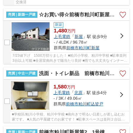
交換済
☆お買い得☆前橋市粕川町新屋第2 3号棟
売買 | 新築一戸建
新築
1,480
万
円
上毛電鉄
「
新屋
」駅 徒歩9分
- / 4LDK / 96.78㎡
群馬県
前橋市
粕川町新屋
7/23値下げ 1500万切りました！ ■粕川小学校、粕川中学校 ■駐車並列
3台以上可能 ■全居室南向きで陽当たり良好 ■雨でも大丈夫なインナーバ
ルコニー ■安心な防犯カメラ付き
洗面・トイレ新品 前橋市粕川町中古住宅
売買 | 中古一戸建
1,580
万
円
上毛電鉄
「
北原
」駅 徒歩4分
- / 3K / 49.06㎡
群馬県
前橋市
粕川町込皆戸
■学校区/粕川小学校、粕川中学校 ■南向きで明るい日差しが差し込むお
家です。 ■人気の平屋建てのお家です！ ■駐車スペースは並列２台以上
駐車可能です。 ■現地見学は早朝や夜間でもご...
前橋市粕川町新屋第2 1号棟 平屋7/23値下げ
売買 | 新築一戸建