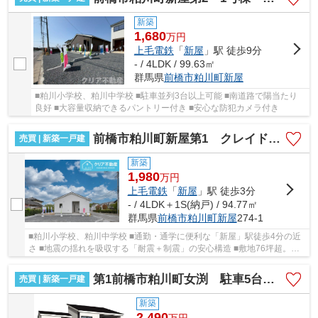
新築
1,680
万
円
上毛電鉄
「
新屋
」駅 徒歩9分
- / 4LDK / 99.63㎡
群馬県
前橋市
粕川町新屋
■粕川小学校、粕川中学校 ■駐車並列3台以上可能 ■南道路で陽当たり
良好 ■大容量収納できるパントリー付き ■安心な防犯カメラ付き
前橋市粕川町新屋第1 クレイドルガーデン
売買 | 新築一戸建
新築
1,980
万
円
上毛電鉄
「
新屋
」駅 徒歩3分
- / 4LDK＋1S(納戸) / 94.77㎡
群馬県
前橋市
粕川町新屋
274-1
■粕川小学校、粕川中学校 ■通勤・通学に便利な「新屋」駅徒歩4分の近
さ ■地震の揺れを吸収する「耐震＋制震」の安心構造 ■敷地76坪超。並
列駐車も庭遊びも楽しめる広さ ■納戸や洋風和...
第1前橋市粕川町女渕 駐車5台＋全室南向き
売買 | 新築一戸建
新築
2,490
万
円