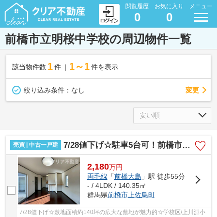
閲覧履歴
お気に入り
メニュー
0
0
前橋市立明桜中学校の周辺物件一覧
1
1～1
該当物件数
件
件を表示
変更
絞り込み条件：
なし
7/28値下げ☆駐車5台可！前橋市上佐鳥町中古
売買 | 中古一戸建
2,180
万
円
両毛線
「
前橋大島
」駅 徒歩55分
- / 4LDK / 140.35㎡
群馬県
前橋市
上佐鳥町
7/28値下げ☆敷地面積約140坪の広大な敷地が魅力的☆学校区/上川淵小