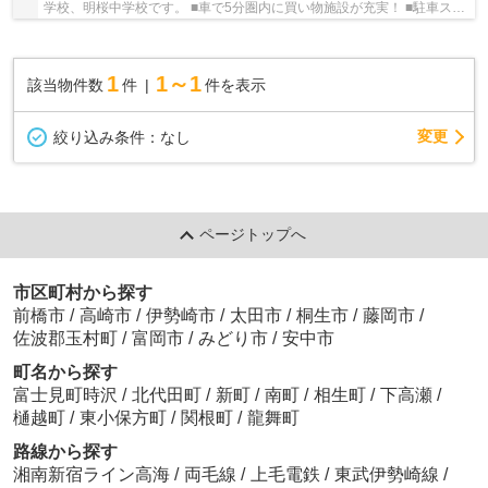
学校、明桜中学校です。 ■車で5分圏内に買い物施設が充実！ ■駐車スペ
ースは５台以上駐車可能です。 ■現地見学は早...
1
1～1
該当物件数
件
件を表示
変更
絞り込み条件：
なし
ページトップへ
市区町村から探す
前橋市
/
高崎市
/
伊勢崎市
/
太田市
/
桐生市
/
藤岡市
/
佐波郡玉村町
/
富岡市
/
みどり市
/
安中市
町名から探す
富士見町時沢
/
北代田町
/
新町
/
南町
/
相生町
/
下高瀬
/
樋越町
/
東小保方町
/
関根町
/
龍舞町
路線から探す
湘南新宿ライン高海
/
両毛線
/
上毛電鉄
/
東武伊勢崎線
/