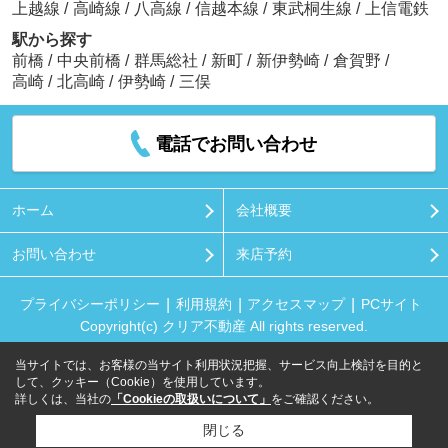
上越線
/
高崎線
/
八高線
/
信越本線
/
東武桐生線
/
上信電鉄
駅から探す
前橋
/
中央前橋
/
群馬総社
/
新町
/
新伊勢崎
/
倉賀野
/
高崎
/
北高崎
/
伊勢崎
/
三俣
電話でお問い合わせ
ホーム
会社概要
お問い合わせ
来店予約
プライバシーポリシー
利用規約
アクセスマップ
PCサイト
Copyright(c) クリア不動産 All rights reserved.
当サイトでは、お客様の当サイト利用状況把握、サービス向上検討を目的と
して、クッキー（Cookie）を使用しています。
詳しくは、当社の
「Cookieの取扱いについて」
をご確認ください。
閉じる