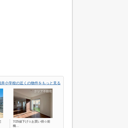
細井小学校の近くの物件をもっと見る
宅
7/25値下げ☆お買い得☆前
橋…