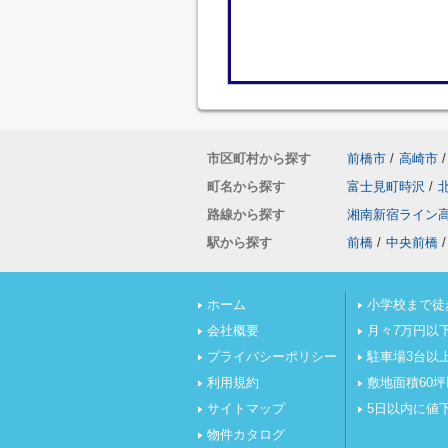
市区町村から探す
前橋市
/
高崎市
/
町名から探す
富士見町時沢
/
路線から探す
湘南新宿ライン
駅から探す
前橋
/
中央前橋
/
ホーム
小学校まで徒
会社概要
月々7万円以
プライバシーポリシー
駐車場3台以
利用規約
敷地面積60
サイトマップ
5日以内に値
物件カタログ