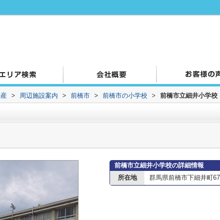
動産
>
周辺施設案内
>
前橋市
>
前橋市の小学校
>
前橋市立細井小学校
前橋市立細井小学校の詳細情報
所在地
群馬県前橋市下細井町67-