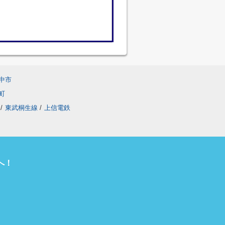
中市
町
/
東武桐生線
/
上信電鉄
へ！