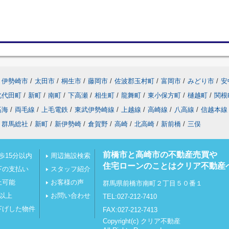
伊勢崎市
/
太田市
/
桐生市
/
藤岡市
/
佐波郡玉村町
/
富岡市
/
みどり市
/
安
北代田町
/
新町
/
南町
/
下高瀬
/
相生町
/
龍舞町
/
東小保方町
/
樋越町
/
関根
高海
/
両毛線
/
上毛電鉄
/
東武伊勢崎線
/
上越線
/
高崎線
/
八高線
/
信越本線
群馬総社
/
新町
/
新伊勢崎
/
倉賀野
/
高崎
/
北高崎
/
新前橋
/
三俣
前橋市と高崎市の不動産売買や
歩15分以内
周辺施設検索
住宅ローンのことはクリア不動産
下の支払い
スタッフ紹介
上可能
お客様の声
群馬県前橋市南町２丁目５０番１
坪以上
お問い合わせ
TEL:027-212-7410
下げした物件
FAX:027-212-7413
Copyright(c) クリア不動産