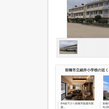
前橋市立細井小学校の近く
8/4値下げ☆前橋市龍蔵寺新
前橋
築…
4LDK