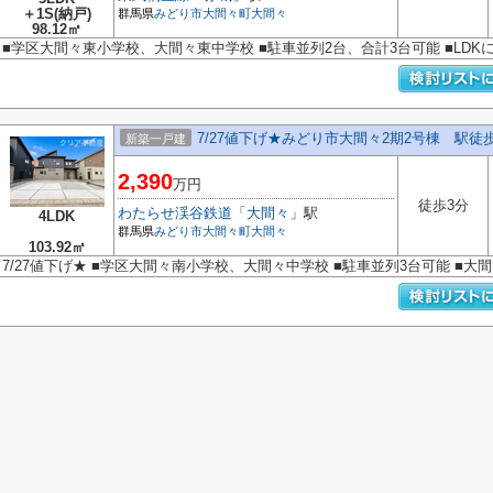
＋1S(納戸)
群馬県
みどり市
大間々町大間々
98.12㎡
■学区大間々東小学校、大間々東中学校 ■駐車並列2台、合計3台可能 ■LDK
7/27値下げ★みどり市大間々2期2号棟 駅徒
新築一戸建
2,390
万円
徒歩3分
わたらせ渓谷鉄道
「
大間々
」駅
4LDK
群馬県
みどり市
大間々町大間々
103.92㎡
7/27値下げ★ ■学区大間々南小学校、大間々中学校 ■駐車並列3台可能 ■大