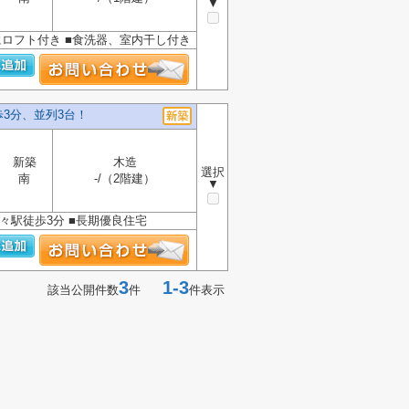
▼
にロフト付き ■食洗器、室内干し付き
歩3分、並列3台！
新築
木造
選択
南
-/（2階建）
▼
間々駅徒歩3分 ■長期優良住宅
3
1-3
該当公開件数
件
件表示