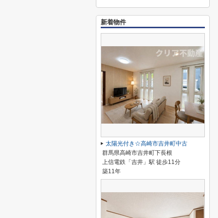
新着物件
太陽光付き☆高崎市吉井町中古
群馬県高崎市吉井町下長根
上信電鉄「吉井」駅 徒歩11分
築11年