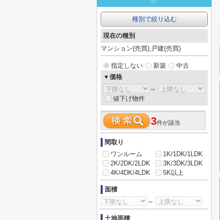
種別で絞り込む
現在の種別
マンション(売買),戸建(売買)
指定しない
新築
中古
▼価格
～
値下げ物件
3
件が該当
間取り
ワンルーム
1K/1DK/1LDK
2K/2DK/2LDK
3K/3DK/3LDK
4K/4DK/4LDK
5K以上
面積
～
土地面積