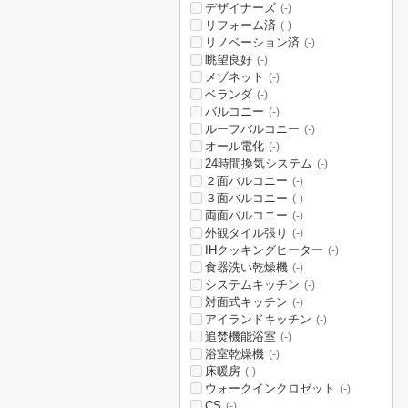
デザイナーズ
(-)
リフォーム済
(-)
リノベーション済
(-)
眺望良好
(-)
メゾネット
(-)
ベランダ
(-)
バルコニー
(-)
ルーフバルコニー
(-)
オール電化
(-)
24時間換気システム
(-)
２面バルコニー
(-)
３面バルコニー
(-)
両面バルコニー
(-)
外観タイル張り
(-)
IHクッキングヒーター
(-)
食器洗い乾燥機
(-)
システムキッチン
(-)
対面式キッチン
(-)
アイランドキッチン
(-)
追焚機能浴室
(-)
浴室乾燥機
(-)
床暖房
(-)
ウォークインクロゼット
(-)
CS
(-)