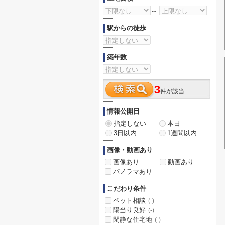
～
駅からの徒歩
築年数
3
件が該当
情報公開日
指定しない
本日
3日以内
1週間以内
画像・動画あり
画像あり
動画あり
パノラマあり
こだわり条件
ペット相談
(-)
陽当り良好
(-)
閑静な住宅地
(-)