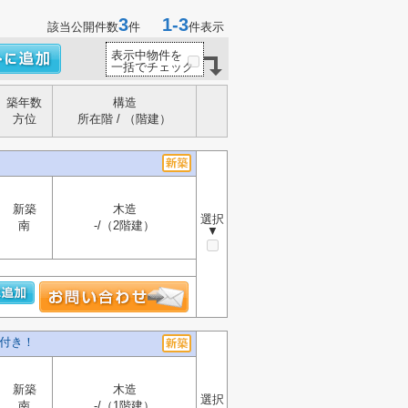
3
1-3
該当公開件数
件
件表示
表示中物件を
一括でチェック
築年数
構造
方位
所在階 / （階建）
新築
木造
選択
南
-/（2階建）
▼
ト付き！
新築
木造
選択
南
-/（1階建）