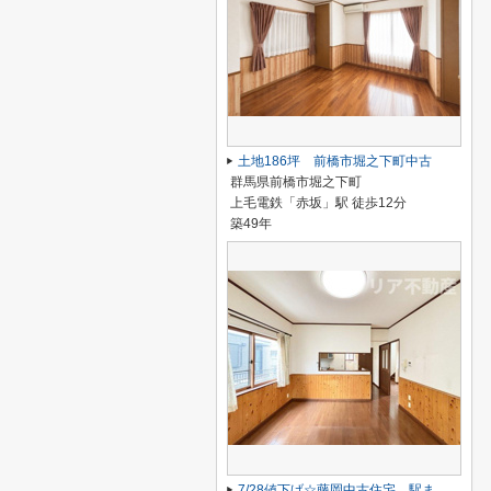
土地186坪 前橋市堀之下町中古
群馬県前橋市堀之下町
上毛電鉄「赤坂」駅 徒歩12分
築49年
7/28値下げ☆藤岡中古住宅 駅まで12分、駐車2台！