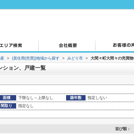
動産
>
(居住用(売買))地域から探す
>
みどり市
>
大間々町大間々の売買物
ンション、戸建一覧
面積
下限なし～上限なし
築年数
指定しない
間取り
指定なし
並び順：