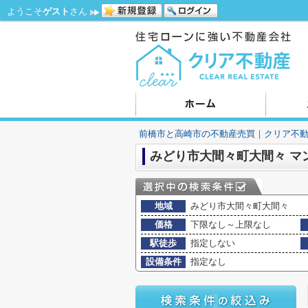
ようこそ
ゲスト
さん
前橋市と高崎市の不動産売買｜クリア不
みどり市大間々町大間々 マ
地域
みどり市大間々町大間々
価格
下限なし～上限なし
駅徒歩
指定しない
設備条件
指定なし