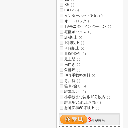
BS
(-)
CATV
(-)
インターネット対応
(-)
オートロック
(-)
TVモニタ付インターホン
(-)
宅配ボックス
(-)
2階以上
(-)
10階以上
(-)
20階以上
(-)
1階の物件
(-)
最上階
(-)
南向き
(-)
角部屋
(-)
仲介手数料無料
(-)
専用庭
(-)
駐車2台可
(-)
駐車3台可
(-)
小学校まで徒歩15分以内
(-)
駐車場3台以上可能
(-)
敷地面積60坪以上
(-)
3
件が該当