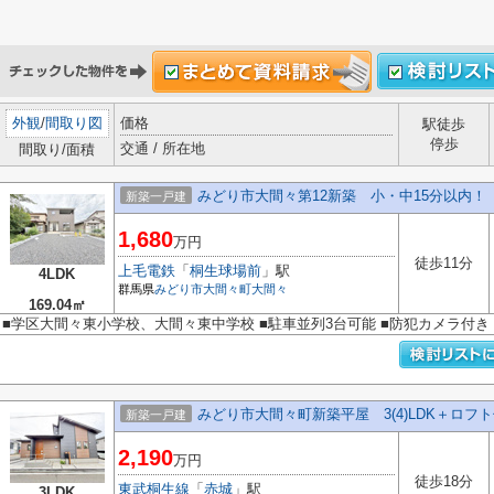
外観
/
間取り図
価格
駅徒歩
停歩
交通 / 所在地
間取り/面積
みどり市大間々第12新築 小・中15分以内！
新築一戸建
1,680
万円
徒歩11分
上毛電鉄
「
桐生球場前
」駅
4LDK
群馬県
みどり市
大間々町大間々
169.04㎡
■学区大間々東小学校、大間々東中学校 ■駐車並列3台可能 ■防犯カメラ付き
みどり市大間々町新築平屋 3(4)LDK＋ロフ
新築一戸建
2,190
万円
徒歩18分
東武桐生線
「
赤城
」駅
3LDK