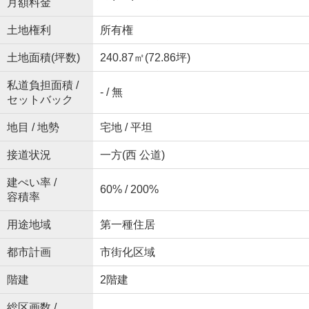
月額料金
土地権利
所有権
土地面積(坪数)
240.87㎡(72.86坪)
私道負担面積 /
- / 無
セットバック
地目 / 地勢
宅地 / 平坦
接道状況
一方(西 公道)
建ぺい率 /
60% / 200%
容積率
用途地域
第一種住居
都市計画
市街化区域
階建
2階建
総区画数 /