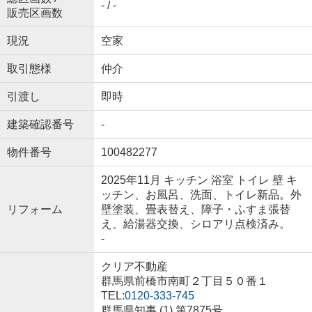
- / -
販売区画数
現況
空家
取引態様
仲介
引渡し
即時
建築確認番号
-
物件番号
100482277
2025年11月 キッチン 浴室 トイレ 壁 キ
ッチン、お風呂、洗面、トイレ新品。外
リフォーム
壁塗装、畳表替え、障子・ふすま張替
え、給湯器交換、シロアリ点検済み。
-
クリア不動産
群馬県前橋市南町２丁目５０番１
TEL:
0120-333-745
群馬県知事 (1) 第7875号