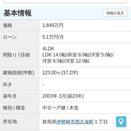
基本情報
情報の見方
価格
1,849万円
ローン
5.1万円/月
4LDK
間取り / 詳細
LDK 14.0帖
/
和室 6.0帖
/
洋室 5.0帖
/
洋室 6.5帖
/
洋室 12.0帖
建物面積(坪数)
123.00㎡(37.2坪)
向き
-
築年月
2003年 3月(築23年)
種別 / 構造
中古一戸建 / 木造
所在地
群馬県
伊勢崎市
西久保町
１丁目