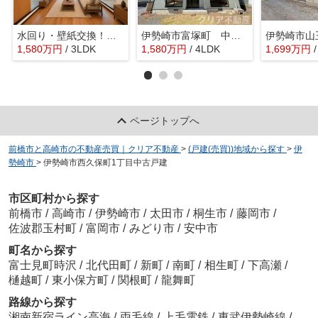
水回り・壁紙交換！伊勢崎市東小保方中古
伊勢崎市富塚町 中古住宅
1,580
万
円
/ 3LDK
1,580
万
円
/ 4LDK
1,699
万
円
ページトップへ
前橋市と高崎市の不動産売買｜クリア不動産
>
(戸建(売買))地域から探す
>
伊
勢崎市
>
伊勢崎市西久保町1丁目中古戸建
市区町村から探す
前橋市
/
高崎市
/
伊勢崎市
/
太田市
/
桐生市
/
藤岡市
/
佐波郡玉村町
/
富岡市
/
みどり市
/
安中市
町名から探す
富士見町時沢
/
北代田町
/
新町
/
南町
/
相生町
/
下高瀬
/
樋越町
/
東小保方町
/
関根町
/
龍舞町
路線から探す
湘南新宿ライン高海
/
両毛線
/
上毛電鉄
/
東武伊勢崎線
/