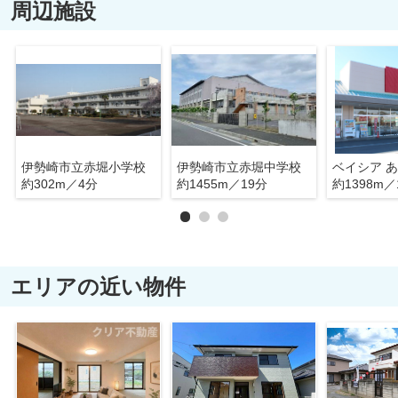
周辺施設
伊勢崎市立赤堀小学校
伊勢崎市立赤堀中学校
約302m／4分
約1455m／19分
約1398m／
エリアの近い物件