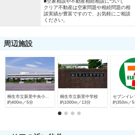
■空家相談や不動産相続相談について
クリア不動産は空家問題や相続問題の相
談実績が豊富ですので、お気軽にご相談
ください。
周辺施設
桐生市立新里中央小学校
桐生市立新里中学校
約400m／5分
約1000m／13分
約350m／