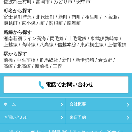
佐波郡玉村町
/
富岡市
/
みどり市
/
安中市
町名から探す
富士見町時沢
/
北代田町
/
新町
/
南町
/
相生町
/
下高瀬
/
樋越町
/
東小保方町
/
関根町
/
龍舞町
路線から探す
湘南新宿ライン高海
/
両毛線
/
上毛電鉄
/
東武伊勢崎線
/
上越線
/
高崎線
/
八高線
/
信越本線
/
東武桐生線
/
上信電鉄
駅から探す
前橋
/
中央前橋
/
群馬総社
/
新町
/
新伊勢崎
/
倉賀野
/
高崎
/
北高崎
/
新前橋
/
三俣
電話でお問い合わせ
ホーム
会社概要
お問い合わせ
来店予約
プライバシーポリシー
利用規約
アクセスマップ
PCサイト