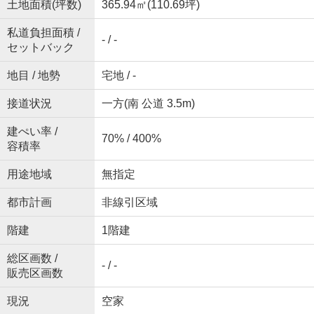
土地面積(坪数)
365.94㎡(110.69坪)
私道負担面積 /
- / -
セットバック
地目 / 地勢
宅地 / -
接道状況
一方(南 公道 3.5m)
建ぺい率 /
70% / 400%
容積率
用途地域
無指定
都市計画
非線引区域
階建
1階建
総区画数 /
- / -
販売区画数
現況
空家