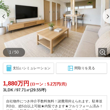
1 / 50
支払いシミュレーション
間取りを見る
1,880万円
(ローン：5.2万円/月)
3LDK
97.71㎡(29.55坪)
自社物件につき仲介手数料無料！諸費用抑えられます。駐車並
列3台、総5台以上可能★内覧できます★フルリフォーム済み！