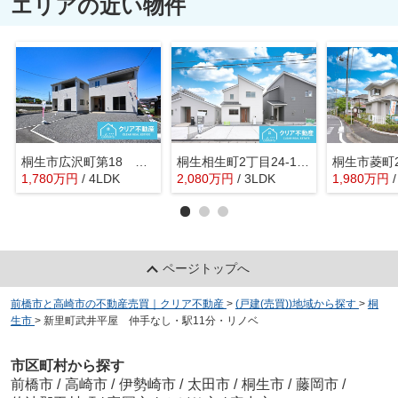
エリアの近い物件
桐生市広沢町第18 クレイドルガーデン
桐生相生町2丁目24-1期 リナージュ
1,780
万
円
/ 4LDK
2,080
万
円
/ 3LDK
1,980
万
円
ページトップへ
前橋市と高崎市の不動産売買｜クリア不動産
>
(戸建(売買))地域から探す
>
桐
生市
>
新里町武井平屋 仲手なし・駅11分・リノベ
市区町村から探す
前橋市
/
高崎市
/
伊勢崎市
/
太田市
/
桐生市
/
藤岡市
/