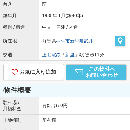
向き
南
築年月
1986年 1月(築40年)
種別 / 構造
中古一戸建 / 木造
所在地
群馬県
桐生市
新里町武井
交通
上毛電鉄
「
新里
」駅 徒歩11分
この物件へ
お気に入り追加
お問い合わせ
物件概要
駐車場 /
有(5台) / 0円
月額料金
土地権利
所有権