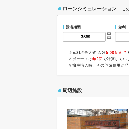
ローンシミュレーション
こ
返済期間
金利
（※元利均等方式 金利
5.00％まで
（※ボーナスは
年2回
で計算してい
（※物件購入時、その他諸費用が発
周辺施設