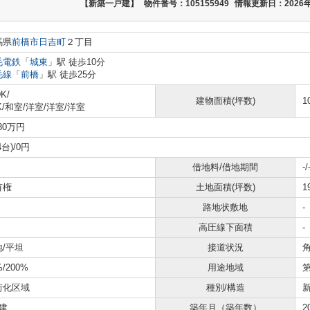
【新築一戸建】
物件番号：105155949
情報更新日：2026年
馬県
前橋市
日吉町
２丁目
毛電鉄
「
城東
」駅 徒歩10分
毛線
「
前橋
」駅 徒歩25分
K/
建物面積(坪数)
1
K
/
和室
/
洋室
/
洋室
/
洋室
980万円
4台)/0円
借地料/借地期間
-/
有権
土地面積(坪数)
1
路地状敷地
-
高圧線下面積
-
地/平坦
接道状況
角
%/200%
用途地域
街化区域
種別/構造
建
築年月（築年数）
2