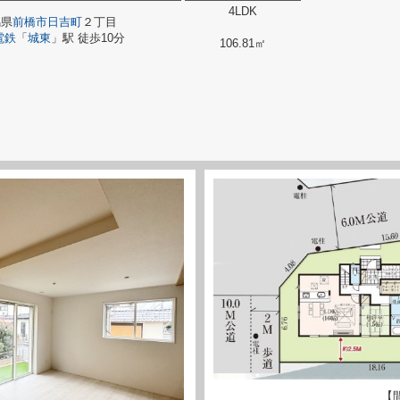
4LDK
馬県
前橋市
日吉町
２丁目
電鉄
「
城東
」駅 徒歩10分
106.81㎡
【