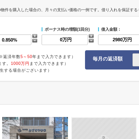
の物件を購入した場合の、月々の支払い価格の一例です。借り入れを保証する
ボーナス時の増額(1回分)
借入金額：
※返済年数
5～50
年まで入力できます）
毎月の返済額
ます。
1000万円
まで入力できます）
生する場合がございます）