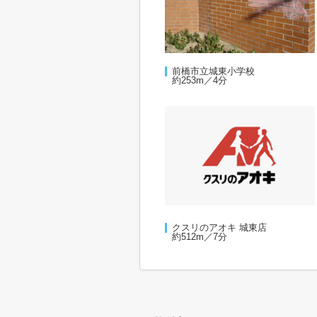
前橋市立城東小学校
約253m／4分
クスリのアオキ 城東店
約512m／7分