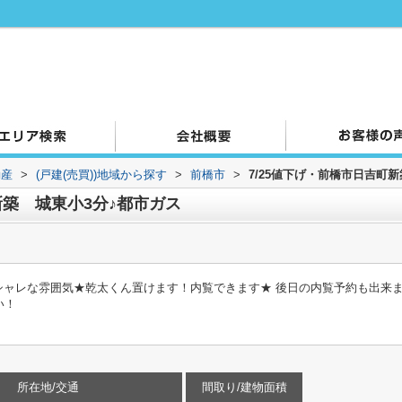
動産
>
(戸建(売買))地域から探す
>
前橋市
>
7/25値下げ・前橋市日吉町
新築 城東小3分♪都市ガス
オシャレな雰囲気★乾太くん置けます！内覧できます★ 後日の内覧予約も出来
い！
所在地/交通
間取り/建物面積