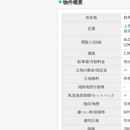
物件概要
所在地
群
上
交通
両
4LD
間取り/詳細
LD
価格
2,
駐車場/月額料金
有(
土地の敷金/保証金
-/-
土地権利
所
傾斜地部分面積
-
私道負担面積/セットバック
-/-
地目/地勢
宅
建ぺい率/容積率
60
都市計画
市
階建
2階