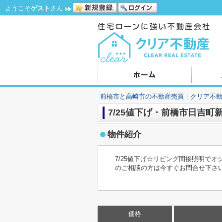
ようこそ
ゲスト
さん
前橋市と高崎市の不動産売買｜クリア不
7/25値下げ・前橋市日吉町
物件紹介
7/25値下げ☆リビング間接照明で
のご相談の方は今すぐお問合せ下さ
価格