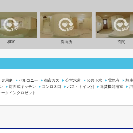
和室
洗面所
玄関
専用庭
バルコニー
都市ガス
公営水道
公共下水
電気有
駐車
ン
対面式キッチン
コンロ３口
バス・トイレ別
追焚機能浴室
浴
ォークインクロゼット