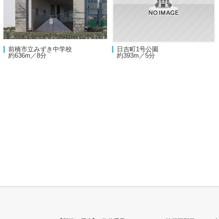
前橋市立みずき中学校
日吉町1号公園
約636m／8分
約393m／5分