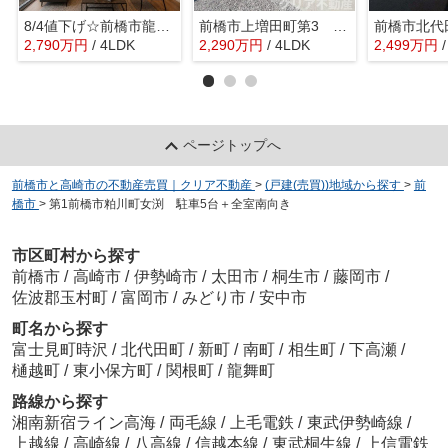
8/4値下げ☆前橋市龍蔵寺新築 全室南向き・オール電化
前橋市上増田町第3 1号棟
2,790
万
円
/ 4LDK
2,290
万
円
/ 4LDK
2,499
万
円
ページトップへ
前橋市と高崎市の不動産売買｜クリア不動産
>
(戸建(売買))地域から探す
>
前
橋市
>
第1前橋市粕川町女渕 駐車5台＋全室南向き
市区町村から探す
前橋市
/
高崎市
/
伊勢崎市
/
太田市
/
桐生市
/
藤岡市
/
佐波郡玉村町
/
富岡市
/
みどり市
/
安中市
町名から探す
富士見町時沢
/
北代田町
/
新町
/
南町
/
相生町
/
下高瀬
/
樋越町
/
東小保方町
/
関根町
/
龍舞町
路線から探す
湘南新宿ライン高海
/
両毛線
/
上毛電鉄
/
東武伊勢崎線
/
上越線
/
高崎線
/
八高線
/
信越本線
/
東武桐生線
/
上信電鉄