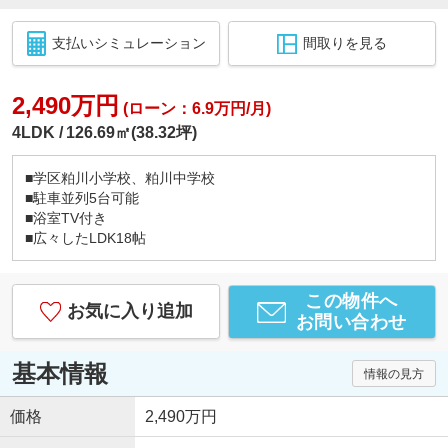
支払いシミュレーション
間取りを見る
2,490万円
(ローン：6.9万円/月)
4LDK
126.69㎡(38.32坪)
■学区粕川小学校、粕川中学校
■駐車並列5台可能
■浴室TV付き
■広々したLDK18帖
この物件へ
お気に入り追加
お問い合わせ
基本情報
情報の見方
価格
2,490万円