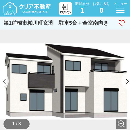
閲覧履歴
お気に入り
メニュー
1
0
第1前橋市粕川町女渕 駐車5台＋全室南向き
1 / 3