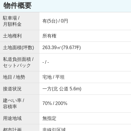
物件概要
駐車場 /
有(5台) / 0円
月額料金
土地権利
所有権
土地面積(坪数)
263.39㎡(79.67坪)
私道負担面積 /
- / -
セットバック
地目 / 地勢
宅地 / 平坦
接道状況
一方(北 公道 5.6m)
建ぺい率 /
70% / 200%
容積率
用途地域
無指定
都市計画
非線引区域