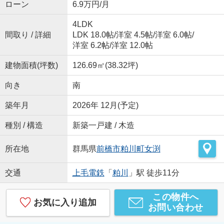
ローン
6.9万円/月
4LDK
間取り / 詳細
LDK 18.0帖
/
洋室 4.5帖
/
洋室 6.0帖
/
洋室 6.2帖
/
洋室 12.0帖
建物面積(坪数)
126.69㎡(38.32坪)
向き
南
築年月
2026年 12月(予定)
種別 / 構造
新築一戸建 / 木造
所在地
群馬県
前橋市
粕川町女渕
交通
上毛電鉄
「
粕川
」駅 徒歩11分
この物件へ
お気に入り追加
お問い合わせ