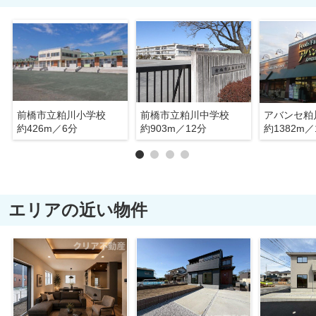
前橋市立粕川小学校
前橋市立粕川中学校
アバンセ粕
約426m／6分
約903m／12分
約1382m／
エリアの近い物件