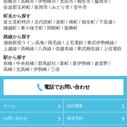
前橋市
/
高崎市
/
伊勢崎市
/
太田市
/
桐生市
/
藤岡市
/
佐波郡玉村町
/
富岡市
/
みどり市
/
安中市
町名から探す
富士見町時沢
/
北代田町
/
新町
/
南町
/
相生町
/
下高瀬
/
樋越町
/
東小保方町
/
関根町
/
龍舞町
路線から探す
湘南新宿ライン高海
/
両毛線
/
上毛電鉄
/
東武伊勢崎線
/
上越線
/
高崎線
/
八高線
/
信越本線
/
東武桐生線
/
上信電鉄
駅から探す
前橋
/
中央前橋
/
群馬総社
/
新町
/
新伊勢崎
/
倉賀野
/
高崎
/
北高崎
/
伊勢崎
/
三俣
電話でお問い合わせ
ホーム
会社概要
お問い合わせ
来店予約