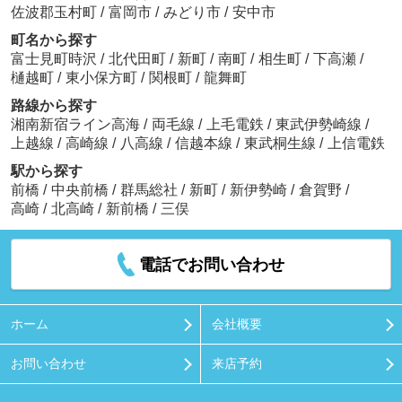
佐波郡玉村町
/
富岡市
/
みどり市
/
安中市
町名から探す
富士見町時沢
/
北代田町
/
新町
/
南町
/
相生町
/
下高瀬
/
樋越町
/
東小保方町
/
関根町
/
龍舞町
路線から探す
湘南新宿ライン高海
/
両毛線
/
上毛電鉄
/
東武伊勢崎線
/
上越線
/
高崎線
/
八高線
/
信越本線
/
東武桐生線
/
上信電鉄
駅から探す
前橋
/
中央前橋
/
群馬総社
/
新町
/
新伊勢崎
/
倉賀野
/
高崎
/
北高崎
/
新前橋
/
三俣
電話でお問い合わせ
ホーム
会社概要
お問い合わせ
来店予約