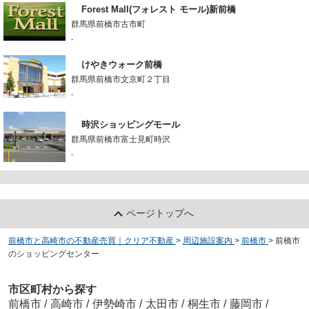
Forest Mall(フォレスト モール)新前橋
群馬県前橋市古市町
-
けやきウォーク前橋
群馬県前橋市文京町２丁目
-
時沢ショッピングモール
群馬県前橋市富士見町時沢
-
ページトップへ
前橋市と高崎市の不動産売買｜クリア不動産
>
周辺施設案内
>
前橋市
>
前橋市
のショッピングセンター
市区町村から探す
前橋市
/
高崎市
/
伊勢崎市
/
太田市
/
桐生市
/
藤岡市
/