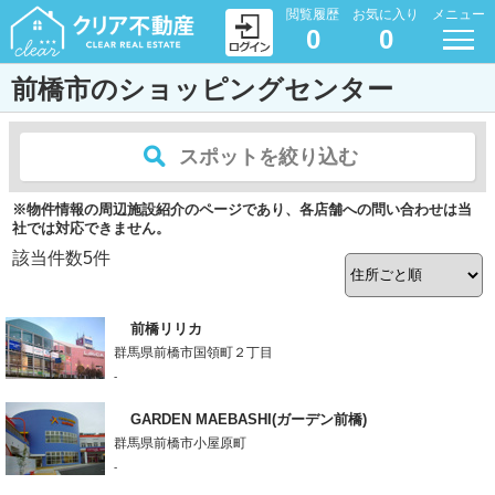
閲覧履歴
お気に入り
メニュー
0
0
前橋市のショッピングセンター
スポットを絞り込む
※物件情報の周辺施設紹介のページであり、各店舗への問い合わせは当
社では対応できません。
該当件数
5
件
前橋リリカ
群馬県前橋市国領町２丁目
-
GARDEN MAEBASHI(ガーデン前橋)
群馬県前橋市小屋原町
-