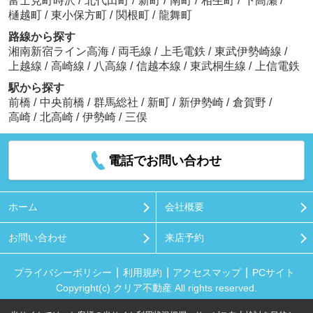
富士見町時沢
/
北代田町
/
新町
/
南町
/
相生町
/
下高瀬
/
樋越町
/
東小保方町
/
関根町
/
龍舞町
路線から探す
湘南新宿ライン高海
/
両毛線
/
上毛電鉄
/
東武伊勢崎線
/
上越線
/
高崎線
/
八高線
/
信越本線
/
東武桐生線
/
上信電鉄
駅から探す
前橋
/
中央前橋
/
群馬総社
/
新町
/
新伊勢崎
/
倉賀野
/
高崎
/
北高崎
/
伊勢崎
/
三俣
電話でお問い合わせ
ホーム
会社概要
お問い合わせ
来店予約
プライバシーポリシー
利用規約
アクセスマップ
PCサイト
Copyright(c) クリア不動産 All rights reserved.