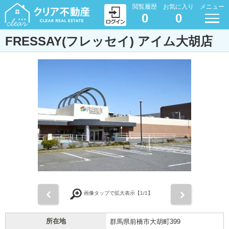
閲覧履歴
お気に入り
メニュー
0
0
FRESSAY(フレッセイ) アイム大胡店
前
次
画像タップで拡大表示【
1
/1】
所在地
群馬県前橋市大胡町399