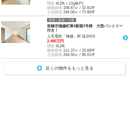
間取:
4LDK＋1S(納戸)
建物面積:
108.47㎡ / 32.81坪
土地面積:
244.00㎡ / 73.80坪
売買｜新築一戸建
前橋市樋越町第4新築3号棟 大型パントリー
付き！
上毛電鉄「樋越」駅 徒歩6分
2,480万円
間取:
4LDK
建物面積:
111.37㎡ / 33.68坪
土地面積:
264.50㎡ / 80.01坪
近くの物件をもっと見る