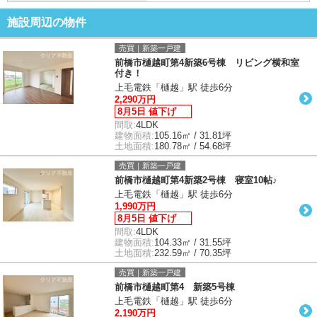
施設周辺の物件
売買｜新築一戸建
前橋市樋越町第4新築6号棟 リビング横和室
付き！
上毛電鉄「樋越」駅 徒歩6分
2,290万円
8月5日 値下げ
間取:
4LDK
建物面積:
105.16㎡ / 31.81坪
土地面積:
180.78㎡ / 54.68坪
売買｜新築一戸建
前橋市樋越町第4新築2号棟 寝室10帖♪
上毛電鉄「樋越」駅 徒歩6分
1,990万円
8月5日 値下げ
間取:
4LDK
建物面積:
104.33㎡ / 31.55坪
土地面積:
232.59㎡ / 70.35坪
売買｜新築一戸建
前橋市樋越町第4 新築5号棟
上毛電鉄「樋越」駅 徒歩6分
2,190万円