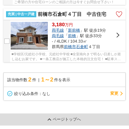
ご希望の方や住宅ローンのご相談の方は今すぐお問合せ下さい！
前橋市石倉町４丁目 中古住宅
売買 | 中古一戸建
3,180
万
円
両毛線
「
新前橋
」駅 徒歩19分
両毛線
「
前橋
」駅 徒歩33分
- / 4LDK / 104.33㎡
群馬県
前橋市
石倉町
４丁目
■学校区/元総社小学校、元総社中学校 ■全室南向きで明るい日差しが差
し込むお家です。 ■一条工務店が施工した本格的注文住宅！ ■駐車スペ
ースは４台以上駐車可能です。 ■現地見学は早...
2
1～2
該当物件数
件
件を表示
変更
絞り込み条件：
なし
ページトップへ