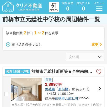
閲覧履歴
お気に入り
メニュー
0
0
前橋市立元総社中学校の周辺物件一覧
2
1～2
該当物件数
件
件を表示
変更
絞り込み条件：
なし
前橋市元総社町新築★全室南向き★
売買 | 新築一戸建
新築
2,899
万
円
両毛線
「
新前橋
」駅 徒歩19分
- / 4LDK / 106.10㎡
群馬県
前橋市
元総社町
2355-5
★敷地広々66坪★内覧できます★ 後日の内覧予約も出来ます！内覧を