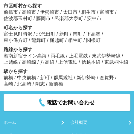
市区町村から探す
前橋市
/
高崎市
/
伊勢崎市
/
太田市
/
桐生市
/
富岡市
/
佐波郡玉村町
/
藤岡市
/
邑楽郡大泉町
/
安中市
町名から探す
富士見町時沢
/
北代田町
/
新町
/
南町
/
下高瀬
/
東小保方町
/
龍舞町
/
樋越町
/
相生町
/
関根町
路線から探す
湘南新宿ライン高海
/
両毛線
/
上毛電鉄
/
東武伊勢崎線
/
上越線
/
高崎線
/
八高線
/
上信電鉄
/
信越本線
/
東武桐生線
駅から探す
前橋
/
中央前橋
/
新町
/
群馬総社
/
新伊勢崎
/
倉賀野
/
高崎
/
北高崎
/
剛志
/
新前橋
電話でお問い合わせ
ホーム
会社概要