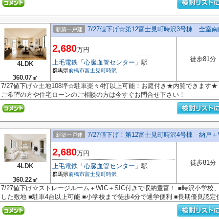
7/27値下げ☆第12富士見町時沢3号棟 全室
新築一戸建
2,680
万円
徒歩81分
上毛電鉄
「
心臓血管センター
」駅
4LDK
群馬県
前橋市
富士見町時沢
360.07㎡
7/27値下げ☆土地108坪☆駐車楽々4打以上可能！お庭付き★内覧できます
ご希望の方や住宅ローンのご相談の方は今すぐお問合せ下さい！
7/27値下げ！第12富士見町時沢4号棟 納戸＋
新築一戸建
2,680
万円
徒歩81分
4LDK
上毛電鉄
「
心臓血管センター
」駅
群馬県
前橋市
富士見町時沢
360.22㎡
7/27値下げ☆ストレージルーム＋WIC＋SIC付きで収納豊富！ ■時沢小学校
した敷地 ■駐車4台以上可能 ■小学校まで徒歩4分で通学便利 ■長期優良認定