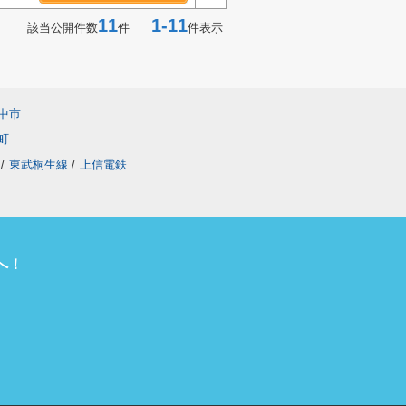
11
1-11
該当公開件数
件
件表示
中市
町
/
東武桐生線
/
上信電鉄
へ！