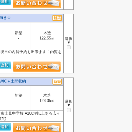
南向き☆
新築
木造
-
122.55㎡
選択
▼
★ 後日の内覧予約も出来ます！内覧を
WIC＋土間収納
新築
木造
-
128.35㎡
選択
▼
、富士見中学校 ■108坪以上ある広々
住宅