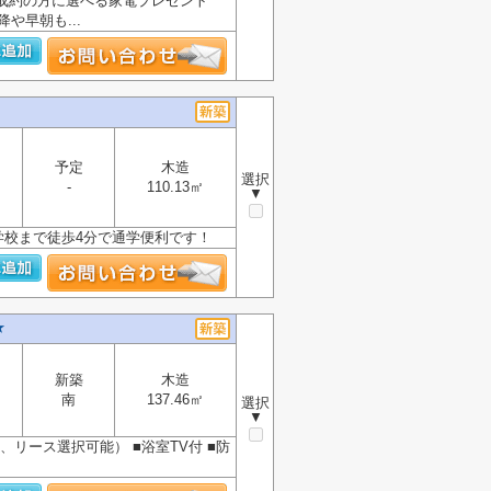
ご成約の方に選べる家電プレゼント
や早朝も...
予定
木造
選択
-
110.13㎡
▼
小学校まで徒歩4分で通学便利です！
★
新築
木造
南
137.46㎡
選択
▼
、リース選択可能） ■浴室TV付 ■防