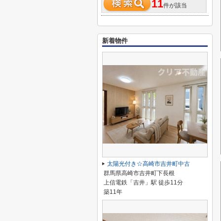
11
件が該当
新着物件
太陽光付き☆高崎市吉井町中古
群馬県高崎市吉井町下長根
上信電鉄「吉井」駅 徒歩11分
築11年