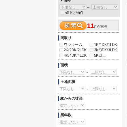
▼価格
～
値下げ物件
11
件が該当
間取り
ワンルーム
1K/1DK/1LDK
2K/2DK/2LDK
3K/3DK/3LDK
4K/4DK/4LDK
5K以上
面積
～
土地面積
～
駅からの徒歩
築年数