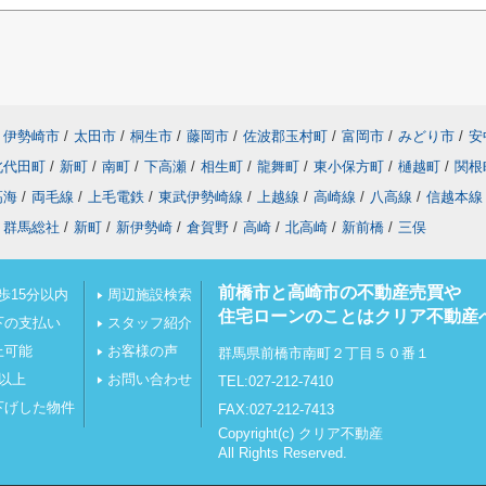
伊勢崎市
/
太田市
/
桐生市
/
藤岡市
/
佐波郡玉村町
/
富岡市
/
みどり市
/
安
北代田町
/
新町
/
南町
/
下高瀬
/
相生町
/
龍舞町
/
東小保方町
/
樋越町
/
関根
高海
/
両毛線
/
上毛電鉄
/
東武伊勢崎線
/
上越線
/
高崎線
/
八高線
/
信越本線
群馬総社
/
新町
/
新伊勢崎
/
倉賀野
/
高崎
/
北高崎
/
新前橋
/
三俣
前橋市と高崎市の不動産売買や
歩15分以内
周辺施設検索
住宅ローンのことはクリア不動産
下の支払い
スタッフ紹介
上可能
お客様の声
群馬県前橋市南町２丁目５０番１
坪以上
お問い合わせ
TEL:027-212-7410
下げした物件
FAX:027-212-7413
Copyright(c) クリア不動産
All Rights Reserved.