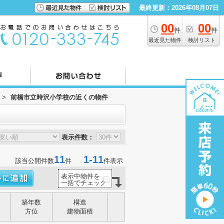
最終更新：2026年08月07日
00
00
件
件
最近見た物件
検討リスト
>
前橋市立時沢小学校の近くの物件
表示件数：
11
1-11
該当公開件数
件
件表示
表示中物件を
一括でチェック
築年数
構造
方位
建物面積