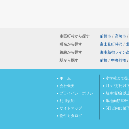
市区町村から探す
前橋市
/
高崎市
/
町名から探す
富士見町時沢
/
路線から探す
湘南新宿ライン
駅から探す
前橋
/
中央前橋
/
ホーム
小学校まで徒
会社概要
月々7万円以
プライバシーポリシー
駐車場3台以
利用規約
敷地面積60
サイトマップ
5日以内に値
物件カタログ