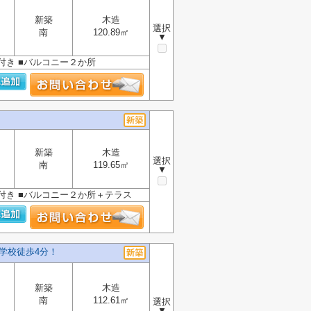
新築
木造
選択
南
120.89㎡
▼
ラ付き ■バルコニー２か所
新築
木造
選択
南
119.65㎡
▼
ラ付き ■バルコニー２か所＋テラス
小学校徒歩4分！
新築
木造
南
112.61㎡
選択
▼