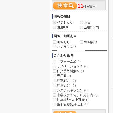
11
件が該当
情報公開日
指定しない
本日
3日以内
1週間以内
画像・動画あり
画像あり
動画あり
パノラマあり
こだわり条件
リフォーム済
(-)
リノベーション済
(-)
仲介手数料無料
(-)
専用庭
(-)
駐車2台可
(-)
駐車3台可
(-)
システムキッチン
(-)
小学校まで徒歩15分以内
(-)
駐車場3台以上可能
(-)
敷地面積60坪以上
(-)