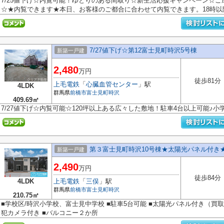
7/25値下げ☆内覧可能！ゆとりのある間取り☆新生活応援キャンペーン☆
☆★内覧できます★本日、お客様のご都合に合わせて内覧できます。18時以降
7/27値下げ☆第12富士見町時沢5号棟
新築一戸建
2,480
万円
徒歩81分
上毛電鉄
「
心臓血管センター
」駅
4LDK
群馬県
前橋市
富士見町時沢
409.69㎡
7/27値下げ☆内覧可能☆120坪以上ある広々した敷地！駐車4台以上可能♪
第３富士見町時沢10号棟★太陽光パネル付き
新築一戸建
2,490
万円
徒歩84分
4LDK
上毛電鉄
「
三俣
」駅
群馬県
前橋市
富士見町時沢
210.75㎡
■学校区/時沢小学校、富士見中学校 ■駐車5台可能 ■太陽光パネル付き（買取
犯カメラ付き ■バルコニー２か所