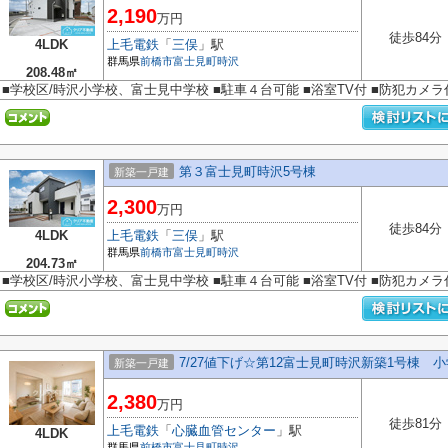
2,190
万円
徒歩84分
4LDK
上毛電鉄
「
三俣
」駅
群馬県
前橋市
富士見町時沢
208.48㎡
■学校区/時沢小学校、富士見中学校 ■駐車４台可能 ■浴室TV付 ■防犯カメ
第３富士見町時沢5号棟
新築一戸建
2,300
万円
徒歩84分
4LDK
上毛電鉄
「
三俣
」駅
群馬県
前橋市
富士見町時沢
204.73㎡
■学校区/時沢小学校、富士見中学校 ■駐車４台可能 ■浴室TV付 ■防犯カメ
7/27値下げ☆第12富士見町時沢新築1号棟 
新築一戸建
2,380
万円
徒歩81分
上毛電鉄
「
心臓血管センター
」駅
4LDK
群馬県
前橋市
富士見町時沢