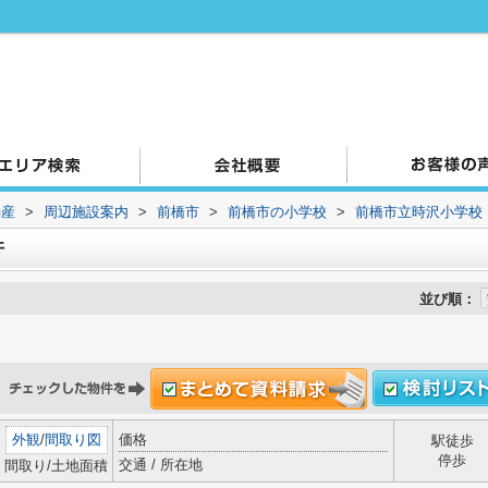
動産
>
周辺施設案内
>
前橋市
>
前橋市の小学校
>
前橋市立時沢小学校
件
並び順：
外観
/
間取り図
価格
駅徒歩
停歩
交通 / 所在地
間取り/土地面積