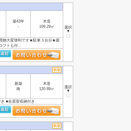
築43年
木造
-
109.29㎡
選択
▼
買物大変便利です★駐車３台分★庭
トも付...
新築
木造
選択
南
120.89㎡
▼
付き ■全居室収納付き