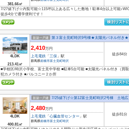
381.66㎡
7/27値下げ☆内覧可能☆115坪以上ある広々した敷地！駐車4台以上可能♪W
徒歩4分で通学便利です！
第３富士見町時沢9号棟★太陽光パネル付き★
新築一戸建
2,410
万円
徒歩84分
4LDK
上毛電鉄
「
三俣
」駅
群馬県
前橋市
富士見町時沢
213.41㎡
■学校区/時沢小学校、富士見中学校 ■駐車5台可能 ■太陽光パネル付き（買取
犯カメラ付き ■バルコニー２か所
7/25値下げ☆第12富士見町時沢2号棟 土地広々
新築一戸建
2,480
万円
徒歩81分
4LDK
上毛電鉄
「
心臓血管センター
」駅
群馬県
前橋市
富士見町時沢
400.81㎡