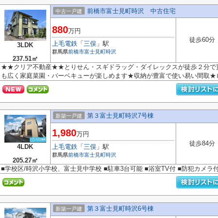
前橋市富士見町時沢 中古住宅
中古一戸建
880
万円
徒歩60分
上毛電鉄
「
三俣
」駅
3LDK
群馬県
前橋市
富士見町時沢
237.51㎡
★★クリア不動産★★とりせん・スギドラッグ・ダイレックスが徒歩２分で
も広く家庭菜園・バーベキューが楽しめます★収納が豊富で使い易い間取★ロフ
第３富士見町時沢7号棟
新築一戸建
1,980
万円
徒歩84分
4LDK
上毛電鉄
「
三俣
」駅
群馬県
前橋市
富士見町時沢
205.27㎡
■学校区/時沢小学校、富士見中学校 ■駐車3台可能 ■浴室TV付 ■防犯カメラ
第３富士見町時沢6号棟
新築一戸建