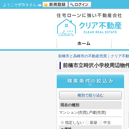
ようこそ
ゲスト
さん
前橋市と高崎市の不動産売買｜クリア不
前橋市立時沢小学校周辺物
種別で絞り込む
現在の種別
マンション(売買),戸建(売買)
指定しない
新築
中古