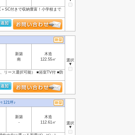
IC＋SC付きで収納豊富！小学校まで
新築
木造
南
122.55㎡
選択
▼
、リース選択可能） ■浴室TV付 ■防
121坪♪
新築
木造
-
112.61㎡
選択
▼