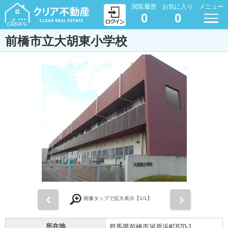
閲覧履歴
お気に入り
メニュー
0
0
前橋市立大胡東小学校
前
次
画像タップで拡大表示【
1
/1】
所在地
群馬県前橋市河原浜町870-1