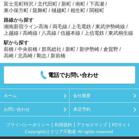
富士見町時沢
/
北代田町
/
新町
/
南町
/
下高瀬
/
東小保方町
/
龍舞町
/
樋越町
/
相生町
/
関根町
路線から探す
湘南新宿ライン高海
/
両毛線
/
上毛電鉄
/
東武伊勢崎線
/
上越線
/
高崎線
/
八高線
/
信越本線
/
上信電鉄
/
東武桐生線
駅から探す
前橋
/
中央前橋
/
群馬総社
/
新町
/
新伊勢崎
/
倉賀野
/
高崎
/
北高崎
/
剛志
/
新前橋
電話でお問い合わせ
ホーム
会社概要
お問い合わせ
来店予約
プライバシーポリシー
利用規約
アクセスマップ
PCサイト
Copyright(c) クリア不動産 All rights reserved.