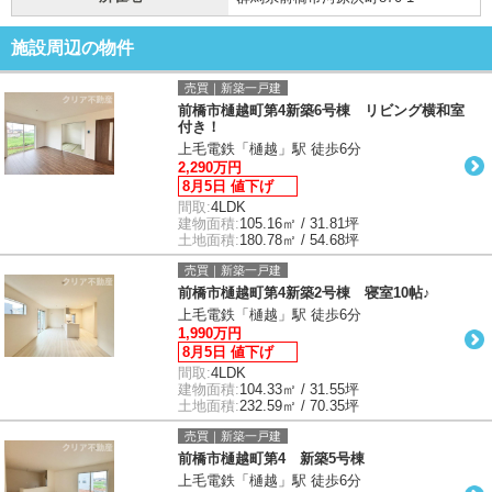
施設周辺の物件
売買｜新築一戸建
前橋市樋越町第4新築6号棟 リビング横和室
付き！
上毛電鉄「樋越」駅 徒歩6分
2,290万円
8月5日 値下げ
間取:
4LDK
建物面積:
105.16㎡ / 31.81坪
土地面積:
180.78㎡ / 54.68坪
売買｜新築一戸建
前橋市樋越町第4新築2号棟 寝室10帖♪
上毛電鉄「樋越」駅 徒歩6分
1,990万円
8月5日 値下げ
間取:
4LDK
建物面積:
104.33㎡ / 31.55坪
土地面積:
232.59㎡ / 70.35坪
売買｜新築一戸建
前橋市樋越町第4 新築5号棟
上毛電鉄「樋越」駅 徒歩6分