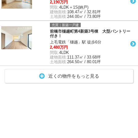
2,190万円
間取:
4LDK＋1S(納戸)
建物面積:
108.47㎡ / 32.81坪
土地面積:
244.00㎡ / 73.80坪
売買｜新築一戸建
前橋市樋越町第4新築3号棟 大型パントリー
付き！
上毛電鉄「樋越」駅 徒歩6分
2,480万円
間取:
4LDK
建物面積:
111.37㎡ / 33.68坪
土地面積:
264.50㎡ / 80.01坪
近くの物件をもっと見る