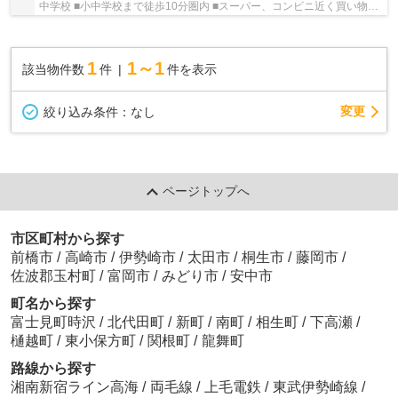
中学校 ■小中学校まで徒歩10分圏内 ■スーパー、コンビニ近く買い物便
利 ■駐車3台以上可能
1
1～1
該当物件数
件
件を表示
変更
絞り込み条件：
なし
ページトップへ
市区町村から探す
前橋市
/
高崎市
/
伊勢崎市
/
太田市
/
桐生市
/
藤岡市
/
佐波郡玉村町
/
富岡市
/
みどり市
/
安中市
町名から探す
富士見町時沢
/
北代田町
/
新町
/
南町
/
相生町
/
下高瀬
/
樋越町
/
東小保方町
/
関根町
/
龍舞町
路線から探す
湘南新宿ライン高海
/
両毛線
/
上毛電鉄
/
東武伊勢崎線
/