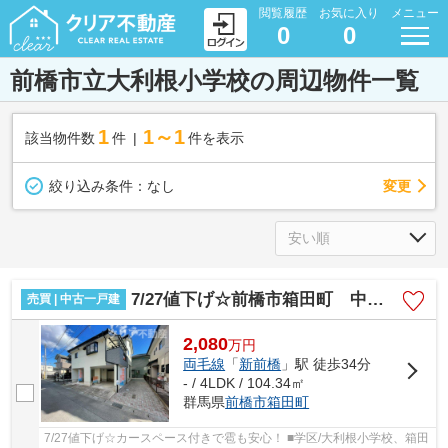
閲覧履歴
お気に入り
メニュー
0
0
前橋市立大利根小学校の周辺物件一覧
1
1～1
該当物件数
件
件を表示
変更
絞り込み条件：
なし
7/27値下げ☆前橋市箱田町 中古住宅
売買 | 中古一戸建
2,080
万
円
両毛線
「
新前橋
」駅 徒歩34分
- / 4LDK / 104.34㎡
群馬県
前橋市
箱田町
7/27値下げ☆カースペース付きで雹も安心！ ■学区/大利根小学校、箱田