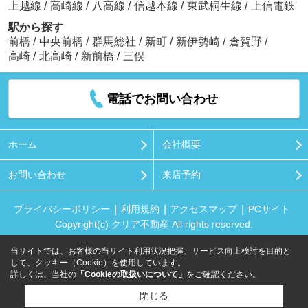
上越線
/
高崎線
/
八高線
/
信越本線
/
東武桐生線
/
上信電鉄
駅から探す
前橋
/
中央前橋
/
群馬総社
/
新町
/
新伊勢崎
/
倉賀野
/
高崎
/
北高崎
/
新前橋
/
三俣
電話でお問い合わせ
ホーム
会社概要
お問い合わせ
来店予約
プライバシーポリシー
利用規約
アクセスマップ
PCサイト
Copyright(c) クリア不動産 All rights reserved.
当サイトでは、お客様の当サイト利用状況把握、サービス向上検討を目的と
して、クッキー（Cookie）を使用しています。
詳しくは、当社の
「Cookieの取扱いについて」
をご確認ください。
閉じる