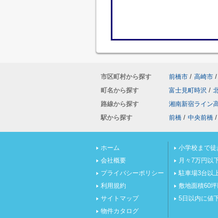
市区町村から探す
前橋市
/
高崎市
/
町名から探す
富士見町時沢
/
路線から探す
湘南新宿ライン
駅から探す
前橋
/
中央前橋
/
ホーム
小学校まで徒
会社概要
月々7万円以
プライバシーポリシー
駐車場3台以
利用規約
敷地面積60
サイトマップ
5日以内に値
物件カタログ