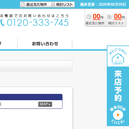
最終更新：2026年08月09日
00
00
件
件
最近見た物件
検討リスト
1
MAP
▼