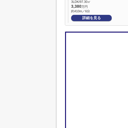
3LDK/97.30㎡
3,380
万円
約410m／6分
詳細を見る