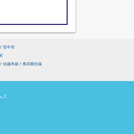
/
安中市
町
/
信越本線
/
東武桐生線
へ！