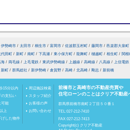
伊勢崎市
/
太田市
/
桐生市
/
富岡市
/
佐波郡玉村町
/
藤岡市
/
邑楽郡大泉町
北代田町
/
新町
/
南町
/
下高瀬
/
東小保方町
/
龍舞町
/
樋越町
/
相生町
/
関根
高海
/
両毛線
/
上毛電鉄
/
東武伊勢崎線
/
上越線
/
高崎線
/
八高線
/
上信電鉄
新町
/
群馬総社
/
新伊勢崎
/
倉賀野
/
高崎
/
北高崎
/
剛志
/
新前橋
前橋市と高崎市の不動産売買や
歩15分以内
周辺施設検索
住宅ローンのことはクリア不動産
下の支払い
スタッフ紹介
上可能
お客様の声
群馬県前橋市南町２丁目５０番１
坪以上
お問い合わせ
TEL:027-212-7410
下げした物件
FAX:027-212-7413
Copyright(c) クリア不動産