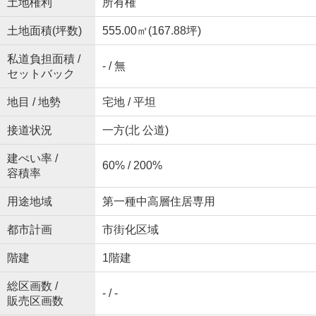
土地権利
所有権
土地面積(坪数)
555.00㎡(167.88坪)
私道負担面積 /
- / 無
セットバック
地目 / 地勢
宅地 / 平坦
接道状況
一方(北 公道)
建ぺい率 /
60% / 200%
容積率
用途地域
第一種中高層住居専用
都市計画
市街化区域
階建
1階建
総区画数 /
- / -
販売区画数