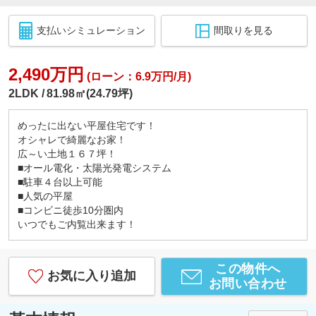
支払いシミュレーション
間取りを見る
2,490万円
(ローン：6.9万円/月)
2LDK
81.98㎡(24.79坪)
めったに出ない平屋住宅です！
オシャレで綺麗なお家！
広～い土地１６７坪！
■オール電化・太陽光発電システム
■駐車４台以上可能
■人気の平屋
■コンビニ徒歩10分圏内
いつでもご内覧出来ます！
この物件へ
お気に入り追加
お問い合わせ