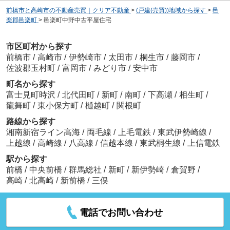
前橋市と高崎市の不動産売買｜クリア不動産
>
(戸建(売買))地域から探す
>
邑
楽郡邑楽町
>
邑楽町中野中古平屋住宅
市区町村から探す
前橋市
/
高崎市
/
伊勢崎市
/
太田市
/
桐生市
/
藤岡市
/
佐波郡玉村町
/
富岡市
/
みどり市
/
安中市
町名から探す
富士見町時沢
/
北代田町
/
新町
/
南町
/
下高瀬
/
相生町
/
龍舞町
/
東小保方町
/
樋越町
/
関根町
路線から探す
湘南新宿ライン高海
/
両毛線
/
上毛電鉄
/
東武伊勢崎線
/
上越線
/
高崎線
/
八高線
/
信越本線
/
東武桐生線
/
上信電鉄
駅から探す
前橋
/
中央前橋
/
群馬総社
/
新町
/
新伊勢崎
/
倉賀野
/
高崎
/
北高崎
/
新前橋
/
三俣
電話でお問い合わせ