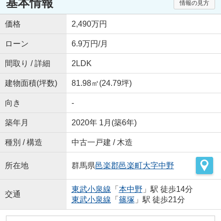
基本情報
情報の見方
価格
2,490万円
ローン
6.9万円/月
間取り / 詳細
2LDK
建物面積(坪数)
81.98㎡(24.79坪)
向き
-
築年月
2020年 1月(築6年)
種別 / 構造
中古一戸建 / 木造
所在地
群馬県
邑楽郡邑楽町
大字中野
東武小泉線
「
本中野
」駅 徒歩14分
交通
東武小泉線
「
篠塚
」駅 徒歩21分