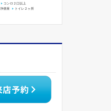
コンロ２口以上
浄便座
トイレ２ヶ所