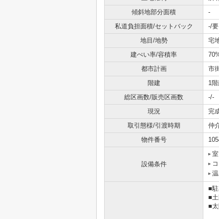
傾斜地部分面積
-
私道負担面積/セットバック
-/要
地目/地勢
宅
建ぺい率/容積率
70
都市計画
市
階建
1階
総区画数/販売区画数
-/-
現況
完
取引態様/引渡時期
仲
物件番号
105
室
コ
設備条件
温
■
■
■