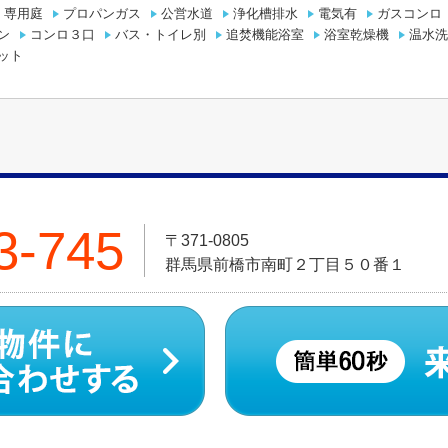
専用庭
プロパンガス
公営水道
浄化槽排水
電気有
ガスコンロ
ン
コンロ３口
バス・トイレ別
追焚機能浴室
浴室乾燥機
温水洗
ット
3-745
〒371-0805
群馬県前橋市南町２丁目５０番１