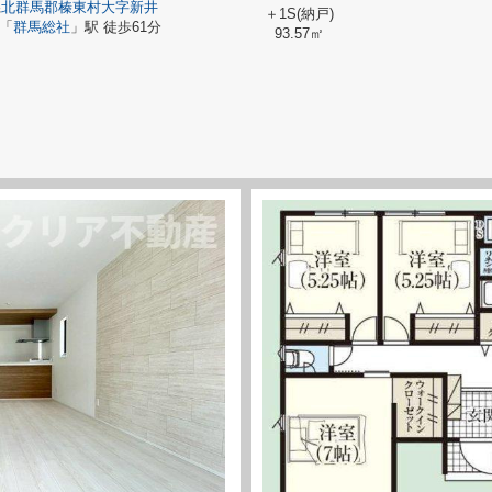
県
北群馬郡榛東村
大字新井
＋1S(納戸)
「
群馬総社
」駅 徒歩61分
93.57㎡