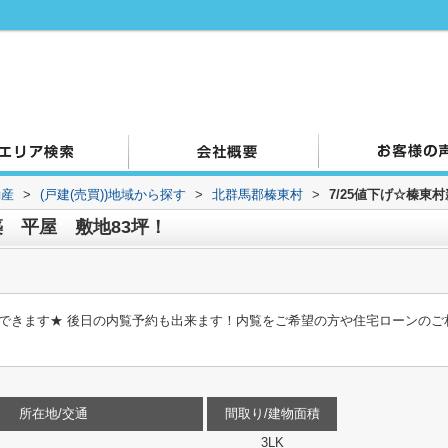
動産
>
(戸建(売買))地域から探す
>
北群馬郡榛東村
>
7/25値下げ☆榛東
築 平屋 敷地83坪！
内覧できます★ 後日の内覧予約も出来ます！内覧をご希望の方や住宅ローンの
所在地/交通
間取り/建物面積
3LK