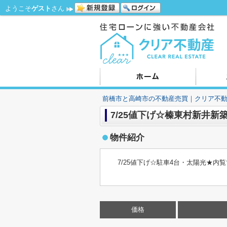
ようこそ
ゲスト
さん
前橋市と高崎市の不動産売買｜クリア不
7/25値下げ☆榛東村新井新
物件紹介
7/25値下げ☆駐車4台・太陽光★
価格