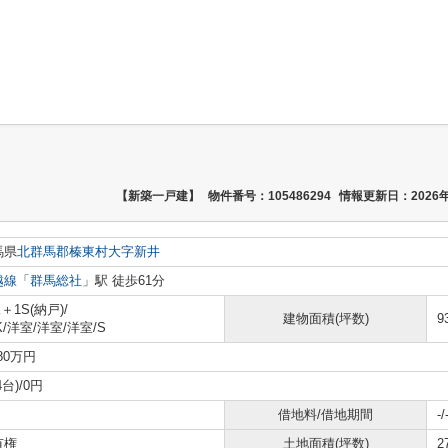
【新築一戸建】
物件番号：105486294
情報更新日：2026年
馬県
北群馬郡榛東村
大字新井
越線
「
群馬総社
」駅 徒歩61分
K＋1S(納戸)/
建物面積(坪数)
9
K
/
洋室
/
洋室
/
洋室
/
S
480万円
4台)/0円
借地料/借地期間
-/
有権
土地面積(坪数)
2