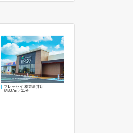
フレッセイ 榛東新井店
約837m／11分