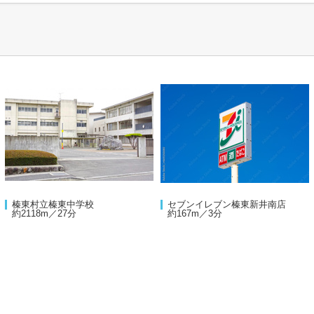
榛東村立榛東中学校
セブンイレブン榛東新井南店
約2118m／27分
約167m／3分