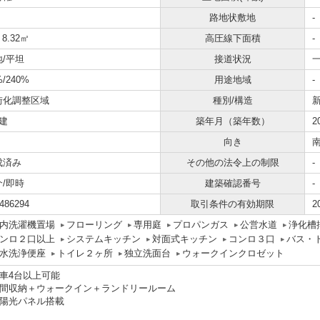
路地状敷地
-
 8.32㎡
高圧線下面積
-
地/平坦
接道状況
一
%/240%
用途地域
-
街化調整区域
種別/構造
建
築年月（築年数）
2
向き
成済み
その他の法令上の制限
-
介/即時
建築確認番号
-
486294
取引条件の有効期限
2
内洗濯機置場
フローリング
専用庭
プロパンガス
公営水道
浄化槽
ンロ２口以上
システムキッチン
対面式キッチン
コンロ３口
バス・
水洗浄便座
トイレ２ヶ所
独立洗面台
ウォークインクロゼット
駐車4台以上可能
土間収納＋ウォークイン＋ランドリールーム
太陽光パネル搭載