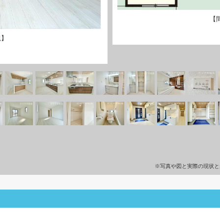
【
観】
※写真や図と実際の現状と