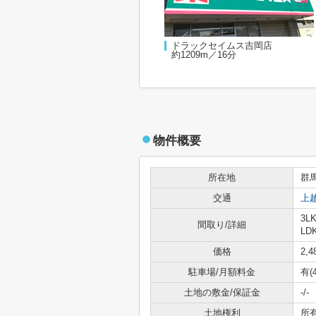
ドラックセイムス吉岡店
約1209m／16分
物件概要
所在地
群
交通
上
3L
間取り/詳細
LD
価格
2,
駐車場/月額料金
有(
土地の敷金/保証金
-/-
土地権利
所