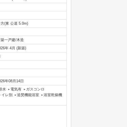
方(東 公道 5.0m)
新築一戸建/木造
026年 4月 (新築)
南
026年08月14日
排水
電気有
ガスコンロ
トイレ別
追焚機能浴室
浴室乾燥機